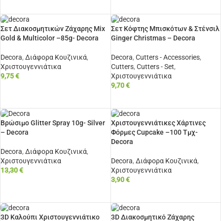
ΠΡΟΣΘΉΚΗ ΣΤΟ ΚΑΛΆΘΙ
Σετ Διακοσμητικών Ζάχαρης Mix
Σετ Κόφτης Μπισκότων & Στένσιλ
Gold & Multicolor –85g- Decora
Ginger Christmas – Decora
Decora
,
Διάφορα Κουζινικά
,
Decora
,
Cutters - Accessories
,
Χριστουγεννιάτικα
Cutters
,
Cutters - Set
,
9,75
€
Χριστουγεννιάτικα
9,70
€
ΠΡΟΣΘΉΚΗ ΣΤΟ ΚΑΛΆΘΙ
ΠΡΟΣΘΉΚΗ ΣΤΟ ΚΑΛΆΘΙ
Βρώσιμο Glitter Spray 10g- Silver
Χριστουγεννιάτικες Χάρτινες
– Decora
Φόρμες Cupcake –100 Τμχ-
Decora
Decora
,
Διάφορα Κουζινικά
,
Χριστουγεννιάτικα
Decora
,
Διάφορα Κουζινικά
,
13,30
€
Χριστουγεννιάτικα
3,90
€
ΠΡΟΣΘΉΚΗ ΣΤΟ ΚΑΛΆΘΙ
ΠΡΟΣΘΉΚΗ ΣΤΟ ΚΑΛΆΘΙ
3D Καλούπι Χριστουγεννιάτικο
3D Διακοσμητικό Ζάχαρης