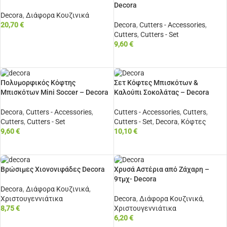
Decora
Decora
,
Διάφορα Κουζινικά
20,70
€
Decora
,
Cutters - Accessories
,
Cutters
,
Cutters - Set
ΠΡΟΣΘΉΚΗ ΣΤΟ ΚΑΛΆΘΙ
9,60
€
ΠΡΟΣΘΉΚΗ ΣΤΟ ΚΑΛΆΘΙ
Πολυμορφικός Κόφτης
Σετ Κόφτες Μπισκότων &
Μπισκότων Mini Soccer – Decora
Καλούπι Σοκολάτας – Decora
Decora
,
Cutters - Accessories
,
Cutters - Accessories
,
Cutters
,
Cutters
,
Cutters - Set
Cutters - Set
,
Decora
,
Κόφτες
9,60
€
10,10
€
ΠΡΟΣΘΉΚΗ ΣΤΟ ΚΑΛΆΘΙ
ΠΡΟΣΘΉΚΗ ΣΤΟ ΚΑΛΆΘΙ
Βρώσιμες Χιονονιφάδες Decora
Χρυσά Αστέρια από Ζάχαρη –
9τμχ- Decora
Decora
,
Διάφορα Κουζινικά
,
Χριστουγεννιάτικα
Decora
,
Διάφορα Κουζινικά
,
8,75
€
Χριστουγεννιάτικα
6,20
€
ΠΡΟΣΘΉΚΗ ΣΤΟ ΚΑΛΆΘΙ