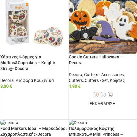
Χάρτινες Φόρμες για
Cookie Cutters Halloween –
Muffins&Cupcakes – Knights
Decora
36τμχ- Decora
Decora
,
Cutters - Accessories
,
Decora
,
Διάφορα Κουζινικά
Cutters
,
Cutters - Set
,
Κόφτες
3,30
€
1,90
€
ΠΡΟΣΘΉΚΗ ΣΤΟ ΚΑΛΆΘΙ
ΕΚΚΑΘΑΡΙΣΗ
ΕΠΙΛΟΓΉ
Food Markers Ideal – Μαρκαδόροι
Πολυμορφικός Κόφτης
Ζαχαροπλαστικής-Decora
Μπισκότων Mini Princess –