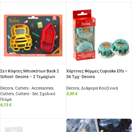
Σετ Κόφτες Μπισκότων Back 2
Χάρτινες Φόρμες Cupcake Elfs –
School- Decora – 2 Τεμαχίων
36 Τμχ- Decora
Decora
,
Cutters - Accessories
,
Decora
,
Διάφορα Κουζινικά
Cutters
,
Cutters - Set
,
Σχολικό
3,30
€
Γεύμα
ΠΡΟΣΘΉΚΗ ΣΤΟ ΚΑΛΆΘΙ
6,15
€
ΠΡΟΣΘΉΚΗ ΣΤΟ ΚΑΛΆΘΙ