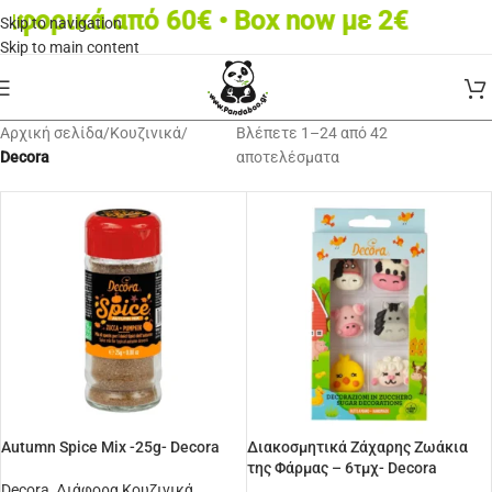
ικά από 60€ • Box now με 2€
Skip to navigation
Skip to main content
Αρχική σελίδα
/
Κουζινικά
/
Βλέπετε 1–24 από 42
Decora
αποτελέσματα
Autumn Spice Mix -25g- Decora
Διακοσμητικά Ζάχαρης Ζωάκια
της Φάρμας – 6τμχ- Decora
Decora
,
Διάφορα Κουζινικά