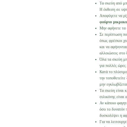
Τα σκεύη από μ
Η έκθεση σε υψη
Αποφύγετε να ρί
φούρνο μικροκ
Μην αφήνετε τα
Σε περίπτωση π
όπως φρέσκοι χυ
και να αφήνοντα
αλλοιώσεις στο 
Όλα τα σκεύη μ
για πολλές ώρες
Κατά το πλύσιμο
την τοποθετείτε 
μην εγκλωβίζετα
Τα σκεύη είναι
σιλικόνης είναι
Αν κάποιο φαγη
όσο το δυνατόν 
δυσκολέψει η αφ
Για να λειτουργε