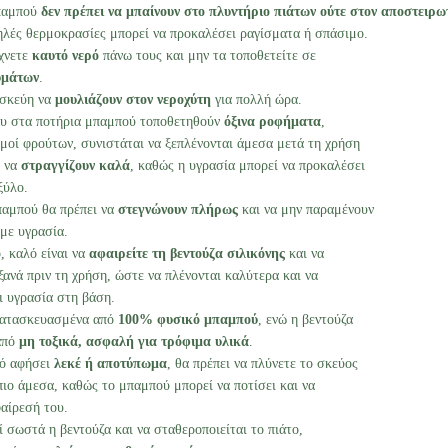
παμπού
δεν πρέπει να μπαίνουν στο πλυντήριο πιάτων ούτε στον αποστειρω
λές θερμοκρασίες μπορεί να προκαλέσει ραγίσματα ή σπάσιμο.
χνετε
καυτό νερό
πάνω τους και μην τα τοποθετείτε σε
υμάτων
.
 σκεύη να
μουλιάζουν στον νεροχύτη
για πολλή ώρα.
ου στα ποτήρια μπαμπού τοποθετηθούν
όξινα ροφήματα
,
μοί φρούτων, συνιστάται να ξεπλένονται άμεσα μετά τη χρήση
ι να
στραγγίζουν καλά
, καθώς η υγρασία μπορεί να προκαλέσει
ξύλο.
παμπού θα πρέπει να
στεγνώνουν πλήρως
και να μην παραμένουν
 με υγρασία.
, καλό είναι να
αφαιρείτε τη βεντούζα σιλικόνης
και να
ξανά πριν τη χρήση, ώστε να πλένονται καλύτερα και να
ι υγρασία στη βάση.
 κατασκευασμένα από
100% φυσικό μπαμπού
, ενώ η βεντούζα
 από
μη τοξικά, ασφαλή για τρόφιμα υλικά
.
τό αφήσει
λεκέ ή αποτύπωμα
, θα πρέπει να πλύνετε το σκεύος
πιο άμεσα, καθώς το μπαμπού μπορεί να ποτίσει και να
αίρεσή του.
ί σωστά η βεντούζα και να σταθεροποιείται το πιάτο,