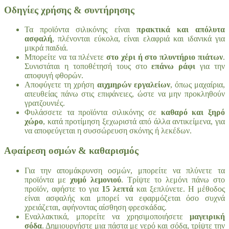
Οδηγίες χρήσης & συντήρησης
Τα προϊόντα σιλικόνης είναι
πρακτικά και απόλυτα
ασφαλή
, πλένονται εύκολα, είναι ελαφριά και ιδανικά για
μικρά παιδιά.
Μπορείτε να τα πλένετε
στο χέρι ή στο πλυντήριο πιάτων
.
Συνιστάται η τοποθέτησή τους στο
επάνω ράφι
για την
αποφυγή φθορών.
Αποφύγετε τη χρήση
αιχμηρών εργαλείων
, όπως μαχαίρια,
απευθείας πάνω στις επιφάνειες, ώστε να μην προκληθούν
γρατζουνιές.
Φυλάσσετε τα προϊόντα σιλικόνης σε
καθαρό και ξηρό
χώρο
, κατά προτίμηση ξεχωριστά από άλλα αντικείμενα, για
να αποφεύγεται η συσσώρευση σκόνης ή λεκέδων.
Αφαίρεση οσμών & καθαρισμός
Για την απομάκρυνση οσμών, μπορείτε να πλύνετε τα
προϊόντα με
χυμό λεμονιού
. Τρίψτε το λεμόνι πάνω στο
προϊόν, αφήστε το για
15 λεπτά
και ξεπλύνετε. Η μέθοδος
είναι ασφαλής και μπορεί να εφαρμόζεται όσο συχνά
χρειάζεται, αφήνοντας αίσθηση φρεσκάδας.
Εναλλακτικά, μπορείτε να χρησιμοποιήσετε
μαγειρική
σόδα
. Δημιουργήστε μια πάστα με νερό και σόδα, τρίψτε την