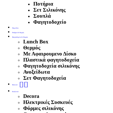
Ποτήρια
Σετ Σιλικόνης
Σουπλά
Φαγητοδοχείο
Παιχνίδια
Ποτήρια & Θερμός
Φαγητοδοχεία & Θερμός
Lunch Box
Θερμός
Με Αφαιρουμενο Δίσκο
Πλαστικά φαγητοδοχεία
Φαγητοδοχεία σιλικόνης
Ανοξείδωτα
Σετ Φαγητοδοχεία
🧖‍♀️
Skincare
Κουζινικά
Decora
Ηλεκτρικές Συσκευές
Φόρμες σιλικόνης