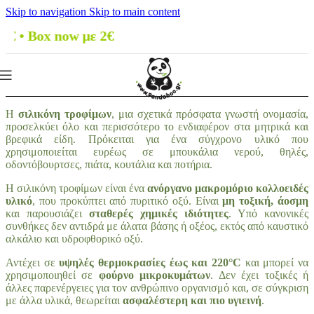
Skip to navigation
Skip to main content
ow με 2€
Η
σιλικόνη τροφίμων
, μια σχετικά πρόσφατα γνωστή ονομασία,
προσελκύει όλο και περισσότερο το ενδιαφέρον στα μητρικά και
βρεφικά είδη. Πρόκειται για ένα σύγχρονο υλικό που
χρησιμοποιείται ευρέως σε μπουκάλια νερού, θηλές,
οδοντόβουρτσες, πιάτα, κουτάλια και ποτήρια.
Η σιλικόνη τροφίμων είναι ένα
ανόργανο μακρομόριο κολλοειδές
υλικό
, που προκύπτει από πυριτικό οξύ. Είναι
μη τοξική, άοσμη
και παρουσιάζει
σταθερές χημικές ιδιότητες
. Υπό κανονικές
συνθήκες δεν αντιδρά με άλατα βάσης ή οξέος, εκτός από καυστικό
αλκάλιο και υδροφθορικό οξύ.
Αντέχει σε
υψηλές θερμοκρασίες έως και 220°C
και μπορεί να
χρησιμοποιηθεί σε
φούρνο μικροκυμάτων
. Δεν έχει τοξικές ή
άλλες παρενέργειες για τον ανθρώπινο οργανισμό και, σε σύγκριση
με άλλα υλικά, θεωρείται
ασφαλέστερη και πιο υγιεινή
.