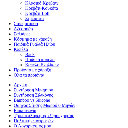
Κλασικό Κρεβάτι
Κρεβάτι-Κουκέτα
Κρεβάτι-Loft
Στρώματα
Στρωματάκια
Αξεσουάρ
Σαλιάρες
Κόσμημα με χάραξη
Παιδικά Γυαλιά Ηλίου
Καπέλα
Back
Παιδικά καπέλα
Καπέλο Ενηλίκων
Προϊόντα με χάραξη
Όλα τα προϊόντα
Αρχική
Συντήρηση Μπαμπού
Συντήρηση Σιλικόνης
Bamboo vs Silicone
Οδηγός Σίτισης Μωρού 6 Μηνών
Επικοινωνία
Τρόποι πληρωμής / Όροι χρήσης
Πολιτική επιστροφών
Ο Λογαριασμός μου