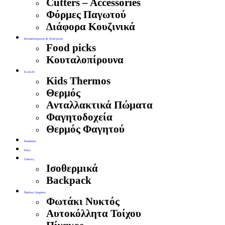
Cutters – Accessories
Φόρμες Παγωτού
Διάφορα Κουζινικά
Κουταλοπίρουνα & Food picks
Food picks
Κουταλοπίρουνα
EcoLife
Kids Thermos
Θερμός
Aνταλλακτικά Πώματα
Φαγητοδοχεία
Θερμός Φαγητού
Pandaboo
Estia
Τσάντες
Ισοθερμικά
Backpack
Παιδικό Δωμάτιο
Φωτάκι Νυκτός
Αυτοκόλλητα Τοίχου