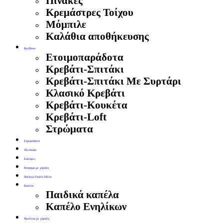
Πίνακες
Κρεμάστρες Τοίχου
Μόμπιλε
Καλάθια αποθήκευσης
Κρεβάτια
Ετοιμοπαράδοτα
Κρεβάτι-Σπιτάκι
Κρεβάτι-Σπιτάκι Με Συρτάρι
Κλασικό Κρεβάτι
Κρεβάτι-Κουκέτα
Κρεβάτι-Loft
Στρώματα
Στρωματάκια
Αξεσουάρ
Σαλιάρες
Κόσμημα με χάραξη
Παιδικά Γυαλιά Ηλίου
Καπέλα
Παιδικά καπέλα
Καπέλο Ενηλίκων
Προϊόντα με χάραξη