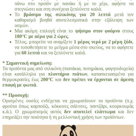
πάνω στο προϊόν με πανάκι ή με το χέρι, αφήστε να
στεγνώσει και στη συνέχεια ξεπλύνετε καλά.
Το
βράσιμο της σιλικόνης για 20 λεπτά
μετά τον
καθαρισμό βοηθά αποτελεσματικά στην εξάλειψη των
οσμών.
Μια ακόμη επιλογή είναι το
ψήσιμο στον φούρνο
στους
180°C με αέρα για 2 ώρες
.
Τέλος, μπορείτε να αναμίξετε
1 μέρος νερό με 2 μέρη ξύδι
,
να τοποθετήσετε το μείγμα μέσα στο σκεύος, να το αφήσετε
για
60 λεπτά
και να ξεπλύνετε καλά.
* Σημαντική σημείωση:
Τα προϊόντα μας από σιλικόνη (πιατάκια, ποτηράκια, φαγητοδοχεία)
είναι κατάλληλα για
πλυντήριο πιάτων
, κατασκευασμένα για
θερμοκρασίες έως
200°C
και
δεν πρέπει να έρχονται σε άμεση
επαφή με φωτιά
.
** Προσοχή:
Ορισμένες ουσίες ενδέχεται να χρωματίσουν τα προϊόντα (π.χ.
φρούτα όπως καρπούζι, κόκκινες σάλτσες, παντζάρι, κουρκουμάς
κ.ά.). Ο χρωματισμός αυτός
δεν αποτελεί ελάττωμα
και δεν
επηρεάζει την ποιότητα ή τη μελλοντική χρήση των προϊόντων.