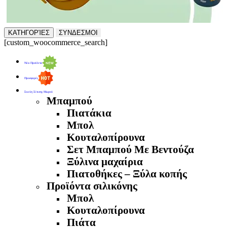
ΚΑΤΗΓΟΡΊΕΣ
ΣΥΝΔΕΣΜΟΙ
[custom_woocommerce_search]
Νέα Προϊόντα
Προσφορές
Σκεύη Σίτισης Μωρού
Μπαμπού
Πιατάκια
Μπολ
Κουταλοπίρουνα
Σετ Μπαμπού Με Βεντούζα
Ξύλινα μαχαίρια
Πιατοθήκες – Ξύλα κοπής
Προϊόντα σιλικόνης
Μπολ
Κουταλοπίρουνα
Πιάτα