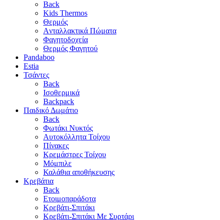
Back
Kids Thermos
Θερμός
Aνταλλακτικά Πώματα
Φαγητοδοχεία
Θερμός Φαγητού
Pandaboo
Estia
Τσάντες
Back
Ισοθερμικά
Backpack
Παιδικό Δωμάτιο
Back
Φωτάκι Νυκτός
Αυτοκόλλητα Τοίχου
Πίνακες
Κρεμάστρες Τοίχου
Μόμπιλε
Καλάθια αποθήκευσης
Κρεβάτια
Back
Ετοιμοπαράδοτα
Κρεβάτι-Σπιτάκι
Κρεβάτι-Σπιτάκι Με Συρτάρι