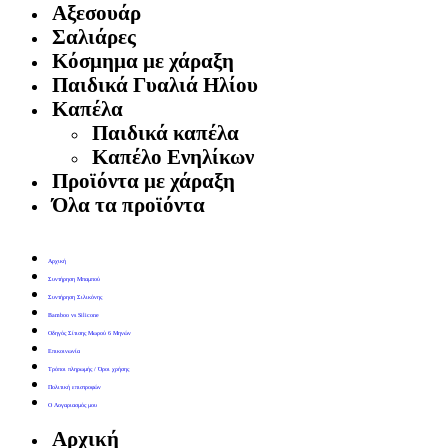
Αξεσουάρ
Σαλιάρες
Κόσμημα με χάραξη
Παιδικά Γυαλιά Ηλίου
Καπέλα
Παιδικά καπέλα
Καπέλο Ενηλίκων
Προϊόντα με χάραξη
Όλα τα προϊόντα
Αρχική
Συντήρηση Μπαμπού
Συντήρηση Σιλικόνης
Bamboo vs Silicone
Οδηγός Σίτισης Μωρού 6 Μηνών
Επικοινωνία
Τρόποι πληρωμής / Όροι χρήσης
Πολιτική επιστροφών
Ο Λογαριασμός μου
Αρχική