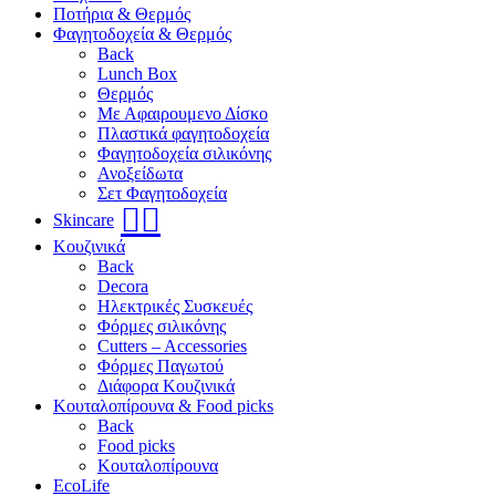
Ποτήρια & Θερμός
Φαγητοδοχεία & Θερμός
Back
Lunch Box
Θερμός
Με Αφαιρουμενο Δίσκο
Πλαστικά φαγητοδοχεία
Φαγητοδοχεία σιλικόνης
Ανοξείδωτα
Σετ Φαγητοδοχεία
🧖‍♀️
Skincare
Κουζινικά
Back
Decora
Ηλεκτρικές Συσκευές
Φόρμες σιλικόνης
Cutters – Accessories
Φόρμες Παγωτού
Διάφορα Κουζινικά
Κουταλοπίρουνα & Food picks
Back
Food picks
Κουταλοπίρουνα
EcoLife