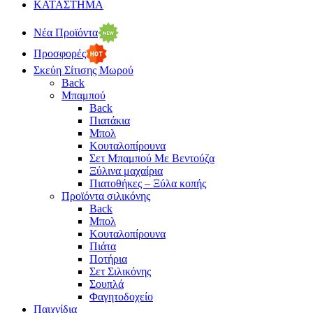
ΚΑΤΑΣΤΗΜΑ
Νέα Προϊόντα
Προσφορές
Σκεύη Σίτισης Μωρού
Back
Μπαμπού
Back
Πιατάκια
Μπολ
Κουταλοπίρουνα
Σετ Μπαμπού Με Βεντούζα
Ξύλινα μαχαίρια
Πιατοθήκες – Ξύλα κοπής
Προϊόντα σιλικόνης
Back
Μπολ
Κουταλοπίρουνα
Πιάτα
Ποτήρια
Σετ Σιλικόνης
Σουπλά
Φαγητοδοχείο
Παιχνίδια