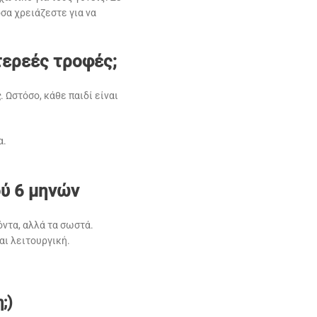
σα χρειάζεστε για να
τερεές τροφές;
ς
. Ωστόσο, κάθε παιδί είναι
α.
ού 6 μηνών
όντα, αλλά τα σωστά.
αι λειτουργική.
;)