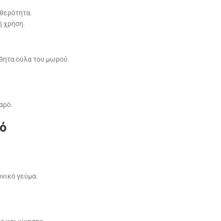
αθερότητα.
ή χρήση.
σθητα ούλα του μωρού.
αρό.
ρό
ονικό γεύμα.