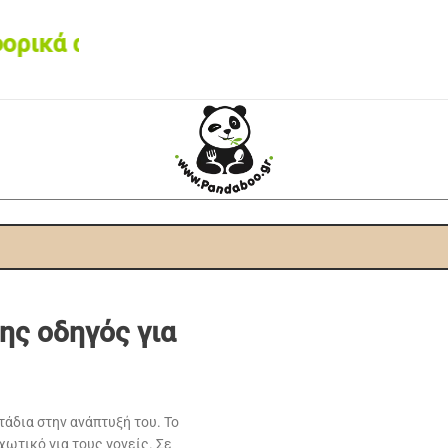
κά από 60€ • Box now με 2€
ης οδηγός για
τάδια στην ανάπτυξή του. Το
χωτικό για τους γονείς. Σε