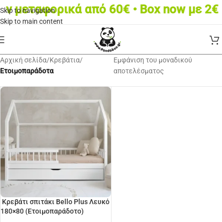
ν μεταφορικά από 60€ • Box now με 2€
Skip to navigation
Skip to main content
Αρχική σελίδα
/
Κρεβάτια
/
Εμφάνιση του μοναδικού
Ετοιμοπαράδοτα
αποτελέσματος
Κρεβάτι σπιτάκι Bello Plus Λευκό
180×80 (Ετοιμοπαράδοτο)