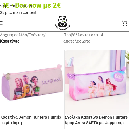
 • Box now με 2€
Skip to navigation
Skip to main content
Αρχική σελίδα
/
Τσάντες
/
Προβάλλονται όλα - 4
Κασετίνες
αποτελέσματα
Κασετίνα Demon Hunters Huntrix
Σχολική Κασετίνα Demon Hunters
με μία θήκη
Kpop Artist SAFTA με Φερμουάρ