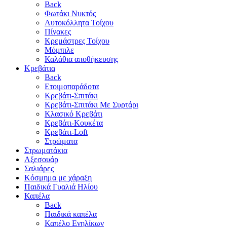
Back
Φωτάκι Νυκτός
Αυτοκόλλητα Τοίχου
Πίνακες
Κρεμάστρες Τοίχου
Μόμπιλε
Καλάθια αποθήκευσης
Κρεβάτια
Back
Ετοιμοπαράδοτα
Κρεβάτι-Σπιτάκι
Κρεβάτι-Σπιτάκι Με Συρτάρι
Κλασικό Κρεβάτι
Κρεβάτι-Κουκέτα
Κρεβάτι-Loft
Στρώματα
Στρωματάκια
Αξεσουάρ
Σαλιάρες
Κόσμημα με χάραξη
Παιδικά Γυαλιά Ηλίου
Καπέλα
Back
Παιδικά καπέλα
Καπέλο Ενηλίκων