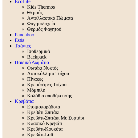
EcoLife
Kids Thermos
Θερμός
Aνταλλακτικά Πώματα
Φαγητοδοχεία
Θερμός Φαγητού
Pandaboo
Estia
Τσάντες
Ισοθερμικά
Backpack
Παιδικό Δωμάτιο
Φωτάκι Νυκτός
Αυτοκόλλητα Τοίχου
Πίνακες
Κρεμάστρες Τοίχου
Μόμπιλε
Καλάθια αποθήκευσης
Κρεβάτια
Ετοιμοπαράδοτα
Κρεβάτι-Σπιτάκι
Κρεβάτι-Σπιτάκι Με Συρτάρι
Κλασικό Κρεβάτι
Κρεβάτι-Κουκέτα
Κρεβάτι-Loft