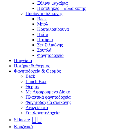
Ξύλινα μαχαίρια
Πιατοθήκες – Ξύλα κοπής
Προϊόντα σιλικόνης
Back
Μπολ
Κουταλοπίρουνα
Πιάτα
Ποτήρια
Σετ Σιλικόνης
Σουπλά
Φαγητοδοχείο
Παιχνίδια
Ποτήρια & Θερμός
Φαγητοδοχεία & Θερμός
Back
Lunch Box
Θερμός
Με Αφαιρουμενο Δίσκο
Πλαστικά φαγητοδοχεία
Φαγητοδοχεία σιλικόνης
Ανοξείδωτα
Σετ Φαγητοδοχεία
🧖‍♀️
Skincare
Κουζινικά