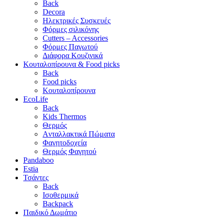
Back
Decora
Ηλεκτρικές Συσκευές
Φόρμες σιλικόνης
Cutters – Accessories
Φόρμες Παγωτού
Διάφορα Κουζινικά
Κουταλοπίρουνα & Food picks
Back
Food picks
Κουταλοπίρουνα
EcoLife
Back
Kids Thermos
Θερμός
Aνταλλακτικά Πώματα
Φαγητοδοχεία
Θερμός Φαγητού
Pandaboo
Estia
Τσάντες
Back
Ισοθερμικά
Backpack
Παιδικό Δωμάτιο