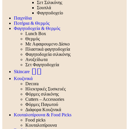
Σετ Σιλικόνης
Σουπλά
Φαγητοδοχείο
Παιχνίδια
Ποτήρια & Θερμός
Φαγητοδοχεία & Θερμός
Lunch Box
Θερμός
Με Αφαιρουμενο Δίσκο
Πλαστικά φαγητοδοχεία
Φαγητοδοχεία σιλικόνης
Ανοξείδωτα
Σετ Φαγητοδοχεία
🧖‍♀️
Skincare
Κουζινικά
Decora
Ηλεκτρικές Συσκευές
Φόρμες σιλικόνης
Cutters – Accessories
Φόρμες Παγωτού
Διάφορα Κουζινικά
Κουταλοπίρουνα & Food Picks
Food picks
Κουταλοπίρουνα