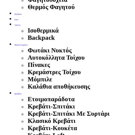
Θερμός Φαγητού
Pandaboo
Estia
Τσάντες
Ισοθερμικά
Backpack
Παιδικό Δωμάτιο
Φωτάκι Νυκτός
Αυτοκόλλητα Τοίχου
Πίνακες
Κρεμάστρες Τοίχου
Μόμπιλε
Καλάθια αποθήκευσης
Κρεβάτια
Ετοιμοπαράδοτα
Κρεβάτι-Σπιτάκι
Κρεβάτι-Σπιτάκι Με Συρτάρι
Κλασικό Κρεβάτι
Κρεβάτι-Κουκέτα