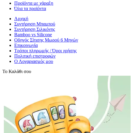
Προϊόντα με χάραξη
Όλα τα προϊόντα
Αρχική
Συντήρηση Μπαμπού
Συντήρηση Σιλικόνης
Bamboo vs Silicone
Οδηγός Σίτισης Μωρού 6 Μηνών
Επικοινωνία
Τρόποι πληρωμής / Όροι χρήσης
Πολιτική επιστροφών
Ο Λογαριασμός μου
Το Καλάθι σου