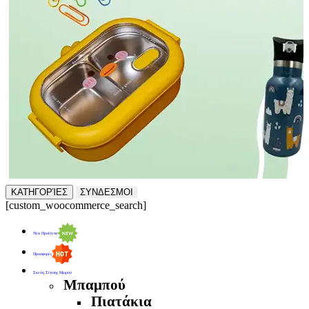
ΚΑΤΗΓΟΡΊΕΣ
ΣΥΝΔΕΣΜΟΙ
[custom_woocommerce_search]
Νέα Προϊόντα
Προσφορές
Σκεύη Σίτισης Μωρού
Μπαμπού
Πιατάκια