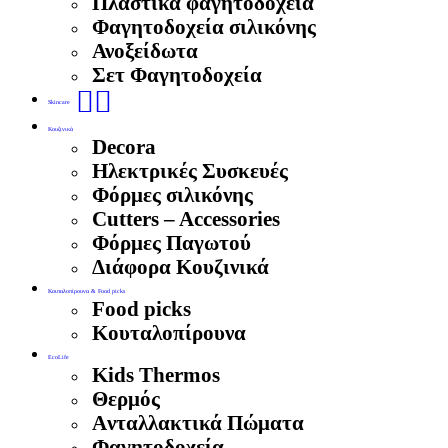
Πλαστικά φαγητοδοχεία
Φαγητοδοχεία σιλικόνης
Ανοξείδωτα
Σετ Φαγητοδοχεία
🧖‍♀️
Skincare
Κουζινικά
Decora
Ηλεκτρικές Συσκευές
Φόρμες σιλικόνης
Cutters – Accessories
Φόρμες Παγωτού
Διάφορα Κουζινικά
Κουταλοπίρουνα & Food picks
Food picks
Κουταλοπίρουνα
EcoLife
Kids Thermos
Θερμός
Aνταλλακτικά Πώματα
Φαγητοδοχεία