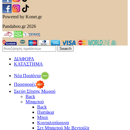
Powered by Konet.gr
Pandaboo.gr 2026
Search
ΔΙΑΦΟΡΑ
ΚΑΤΑΣΤΗΜΑ
Νέα Προϊόντα
Προσφορές
Σκεύη Σίτισης Μωρού
Back
Μπαμπού
Back
Πιατάκια
Μπολ
Κουταλοπίρουνα
Σετ Μπαμπού Με Βεντούζα