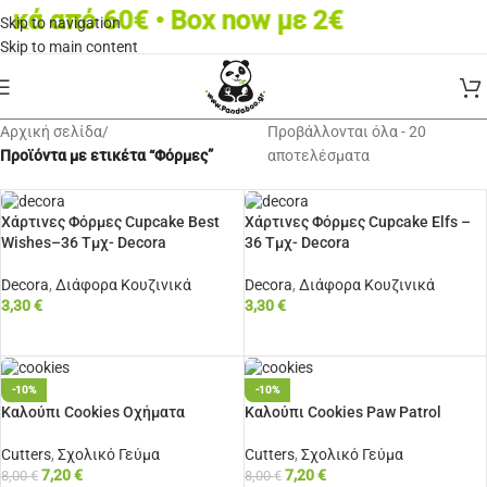
από 60€ • Box now με 2€
Skip to navigation
Skip to main content
Αρχική σελίδα
/
Προβάλλονται όλα - 20
Προϊόντα με ετικέτα “Φόρμες”
αποτελέσματα
Χάρτινες Φόρμες Cupcake Best
Χάρτινες Φόρμες Cupcake Elfs –
Wishes–36 Τμχ- Decora
36 Τμχ- Decora
Decora
,
Διάφορα Κουζινικά
Decora
,
Διάφορα Κουζινικά
3,30
€
3,30
€
ΠΡΟΣΘΉΚΗ ΣΤΟ ΚΑΛΆΘΙ
ΠΡΟΣΘΉΚΗ ΣΤΟ ΚΑΛΆΘΙ
-10%
-10%
Καλούπι Cookies Οχήματα
Καλούπι Cookies Paw Patrol
Cutters
,
Σχολικό Γεύμα
Cutters
,
Σχολικό Γεύμα
7,20
€
7,20
€
8,00
€
8,00
€