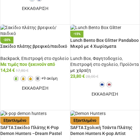
ΕΠΙΛΟΓΉ
ΕΚΚΑΘΑΡΙΣΗ
ΕΠΙΛΟΓΉ
-15%
Lunch Bento Box Glitter Pandaboo
-20%
Σακίδιο πλάτης βρεφικό/παιδικό
Μικρό με 4 Χωρίσματα
Backpack
,
Επιστροφή στο σχολείο
Lunch Box
,
Φαγητοδοχείο
,
Με τιμές που ξεκινούν από
Επιστροφή στο σχολείο
,
Προϊόντα
14,24
€
με χάραξη
17,80
€
23,80
€
28,00
€
+9 ακόμη
ΕΚΚΑΘΑΡΙΣΗ
ΕΚΚΑΘΑΡΙΣΗ
ΕΠΙΛΟΓΉ
ΕΠΙΠΛΈΟΝ ΕΠΙΛΟΓΈΣ
Εξαντλημένο
Εξαντλημένο
SAFTA Σακίδιο Πλάτης K-Pop
SAFTA Σχολική Τσάντα Πλάτης
Demon Hunters –Dream Pastel
Demon Hunters K-pop Artist