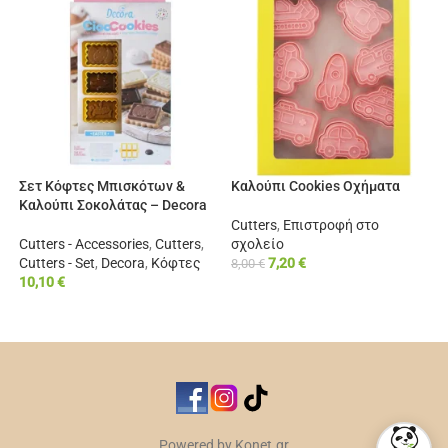
Σετ Κόφτες Μπισκότων &
Καλούπι Cookies Οχήματα
Καλούπι Σοκολάτας – Decora
Cutters
,
Επιστροφή στο
Cutters - Accessories
,
Cutters
,
σχολείο
Cutters - Set
,
Decora
,
Κόφτες
7,20
€
8,00
€
10,10
€
ΠΡΟΣΘΉΚΗ ΣΤΟ ΚΑΛΆΘΙ
ΠΡΟΣΘΉΚΗ ΣΤΟ ΚΑΛΆΘΙ
Powered by Konet.gr