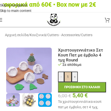
φορικά από 60€ • Box now με 2€
Skip to navigation
Skip to main content
Αρχική σελίδα
/
Κουζινικά
/
Cutters - Accessories
/
Cutters
Χριστουγεννιάτικο Σετ
Κουπ Πατ με έμβολο 4
τμχ Round
Σε απόθεμα
-
+
ΠΡΟΣΘΉΚΗ ΣΤΟ ΚΑΛΆΘΙ
5,40
€
6,00
€
Τα χριστουγεννιάτικα κουπ
πατ με έμβολο, σετ 4 τμχ,