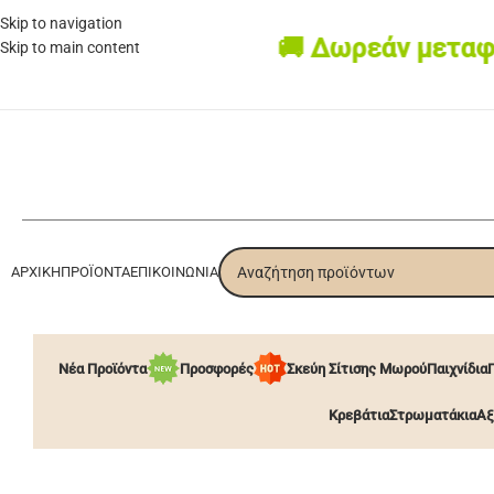
Skip to navigation
🚚 Δωρεάν μεταφορικά
Skip to main content
ΑΡΧΙΚΉ
ΠΡΟΪΌΝΤΑ
ΕΠΙΚΟΙΝΩΝΊΑ
Νέα Προϊόντα
Προσφορές
Σκεύη Σίτισης Μωρού
Παιχνίδια
Κρεβάτια
Στρωματάκια
Αξ