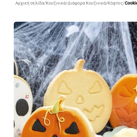
Αρχική σελίδα
/
Κουζινικά
/
Διάφορα Κουζινικά
/
Κόφτες
/
Cooki