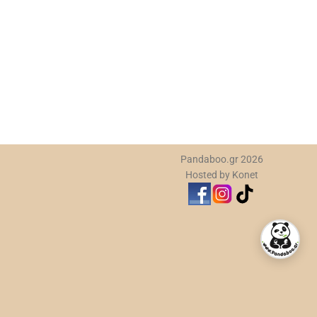
Με
Cut
5,
Pandaboo.gr 2026
Hosted by Konet