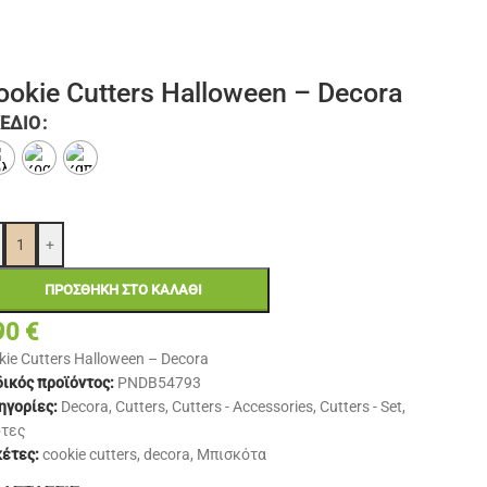
ookie Cutters Halloween – Decora
ΈΔΙΟ
+
ΠΡΟΣΘΉΚΗ ΣΤΟ ΚΑΛΆΘΙ
90
€
kie Cutters Halloween – Decora
ικός προϊόντος:
PNDB54793
ηγορίες:
Decora
,
Cutters
,
Cutters - Accessories
,
Cutters - Set
,
τες
κέτες:
cookie cutters
,
decora
,
Μπισκότα