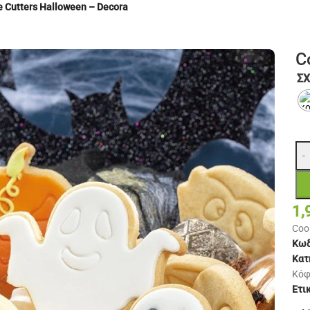
e Cutters Halloween – Decora
C
ΣΧ
-
1,
Coo
Κωδ
Κατ
Κόφ
Ετι