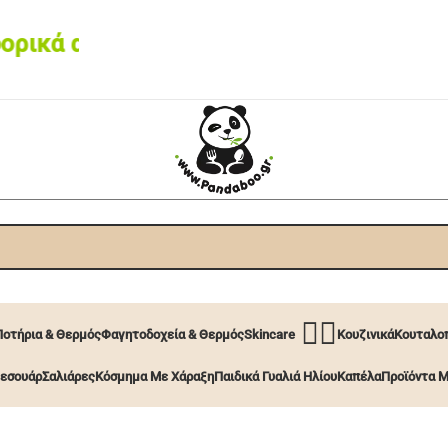
 από 60€ • Box now με 2€
🧖‍♀️
Ποτήρια & Θερμός
Φαγητοδοχεία & Θερμός
Skincare
Κουζινικά
Κουταλοπ
εσουάρ
Σαλιάρες
Κόσμημα Με Χάραξη
Παιδικά Γυαλιά Ηλίου
Καπέλα
Προϊόντα Μ