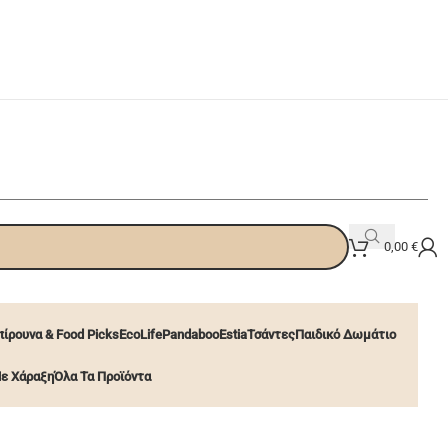
0,00
€
ίρουνα & Food Picks
EcoLife
Pandaboo
Estia
Τσάντες
Παιδικό Δωμάτιο
ε Χάραξη
Όλα Τα Προϊόντα