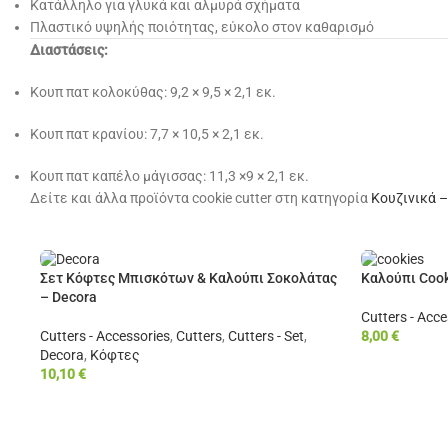
Κατάλληλο για γλυκά και αλμυρά σχήματα
Πλαστικό υψηλής ποιότητας, εύκολο στον καθαρισμό
Διαστάσεις:
Κουπ πατ κολοκύθας: 9,2 × 9,5 × 2,1 εκ.
Κουπ πατ κρανίου: 7,7 × 10,5 × 2,1 εκ.
Κουπ πατ καπέλο μάγισσας: 11,3 ×9 × 2,1 εκ.
Δείτε και άλλα προϊόντα cookie cutter στη κατηγορία
Κουζινικά –
Σετ Κόφτες Μπισκότων & Καλούπι Σοκολάτας
Καλούπι Cook
– Decora
Cutters - Acce
Cutters - Accessories
,
Cutters
,
Cutters - Set
,
8,00
€
Decora
,
Κόφτες
10,10
€