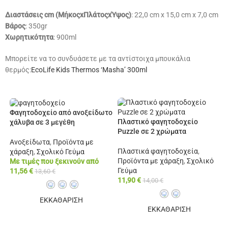
Διαστάσεις cm (MήκοςxΠλάτοςxΎψος)
: 22,0 cm x 15,0 cm x 7,0 cm
Βάρος
: 350gr
Χωρητικότητα
: 900ml
Μπορείτε να το συνδυάσετε με τα αντίστοιχα μπουκάλια
θερμός:
EcoLife Kids Thermos ‘Masha’ 300ml
Φαγητοδοχείο από ανοξείδωτο
Πλαστικό φαγητοδοχείο
χάλυβα σε 3 μεγέθη
Puzzle σε 2 χρώματα
Ανοξείδωτα
,
Προϊόντα με
Πλαστικά φαγητοδοχεία
,
χάραξη
,
Σχολικό Γεύμα
Προϊόντα με χάραξη
,
Σχολικό
Με τιμές που ξεκινούν από
Γεύμα
11,56
€
13,60
€
11,90
€
14,00
€
ΕΚΚΑΘΑΡΙΣΗ
ΕΚΚΑΘΑΡΙΣΗ
ΕΠΙΠΛΈΟΝ ΕΠΙΛΟΓΈΣ
ΕΠΙΠΛΈΟΝ ΕΠΙΛΟΓΈΣ