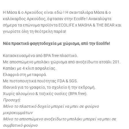
Η Μάσα & ο Αρκούδος είναι εδώ ! Η σκανταλιάρα Μάσα & ο
καλόκαρδος Αρκούδος, έφτασαν στην Ecolife ! Ανακαλύψτε
σήμερα τα επώνυμα προϊόντα ECOLIFE x ΜASHA & THE BEAR και
γνωρίστε όλη τη θεότρελη παρέα!
Νέα πρακτικά φαγητοδοχεία με χώρισμα, από την Ecolife!
Κατασκευασμένα από BPA free πλαστικό.
Με αποσπώμενο μπολάκι-χώρισμα από ανοξείδωτο ατσάλι 201.
Καπάκι με 4 κλιπ ασφαλείας.
Ελαφριά στη μεταφορά.
Με πιστοποιητικά ποιότητας FDA & SGS.
Ιδανικά για το γραφείο, το σχολείο ή την εκδρομή.
Χωρίς αλουμίνιο & τοξικές ουσίες (BPA free).
Προσοχή:
Μόνο το πλαστικό δοχείο μπορεί να μπει σε φούρνο
μικροκυμμάτων
Μόνο το αποσπώμενο ανοξείδωτο μπολάκι μπορεί να μπει σε
συμβατικό φούρνο