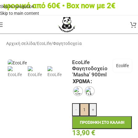
ορικά από 60€ • Box now με 2€
Skip to navigation
Skip to main content
Αρχική σελίδα
/
EcoLife
/
Φαγητοδοχεία
EcoLife
Ecolife
Φαγητοδοχείο
‘Masha’ 900ml
ΧΡΏΜΑ
-
+
ΠΡΟΣΘΉΚΗ ΣΤΟ ΚΑΛΆΘΙ
13,90
€