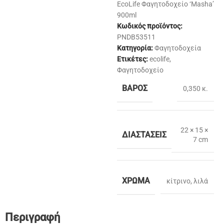
EcoLife Φαγητοδοχείο ‘Masha’
900ml
Κωδικός προϊόντος:
PNDB53511
Κατηγορία:
Φαγητοδοχεία
Ετικέτες:
ecolife
,
Φαγητοδοχείο
ΒΆΡΟΣ
0,350 κ.
22 × 15 ×
ΔΙΑΣΤΆΣΕΙΣ
7 cm
ΧΡΏΜΑ
κίτρινο
,
λιλά
Περιγραφή