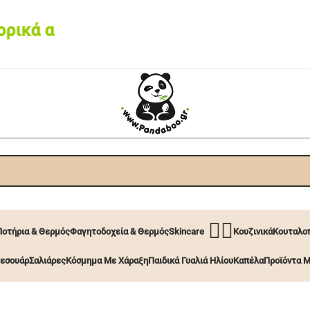
κά από 60€ • Box now με 2€
🧖‍♀️
Ποτήρια & Θερμός
Φαγητοδοχεία & Θερμός
Skincare
Κουζινικά
Κουταλοπ
εσουάρ
Σαλιάρες
Κόσμημα Με Χάραξη
Παιδικά Γυαλιά Ηλίου
Καπέλα
Προϊόντα Μ