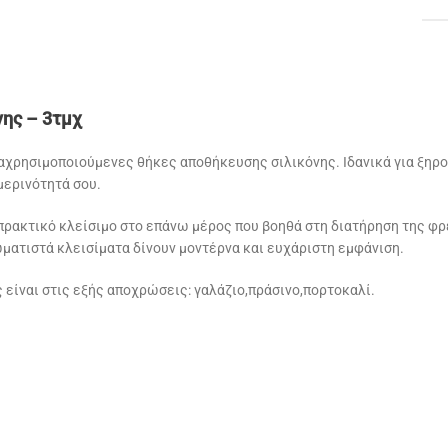
ης – 3τμχ
αχρησιμοποιούμενες θήκες αποθήκευσης σιλικόνης. Ιδανικά για ξηρού
μερινότητά σου.
πρακτικό κλείσιμο στο επάνω μέρος που βοηθά στη διατήρηση της φ
ωματιστά κλεισίματα δίνουν μοντέρνα και ευχάριστη εμφάνιση.
 είναι στις εξής αποχρώσεις: γαλάζιο,πράσινο,πορτοκαλί.