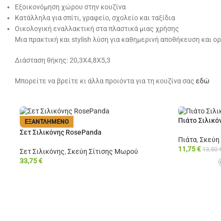
Εξοικονόμηση χώρου στην κουζίνα
Κατάλληλα για σπίτι, γραφείο, σχολείο και ταξίδια
Οικολογική εναλλακτική στα πλαστικά μιας χρήσης
Μια πρακτική και stylish λύση για καθημερινή αποθήκευση και 
Διάσταση θήκης: 20,3Χ4,8Χ5,3
Μπορείτε να βρείτε κι άλλα προιόντα για τη κουζίνα σας
εδώ
Πιάτο Σιλικό
ΕΞΑΝΤΛΗΜΈΝΟ
Σετ Σιλικόνης RosePanda
Πιάτα
,
Σκεύη
11,75
€
13,50
Σετ Σιλικόνης
,
Σκεύη Σίτισης Μωρού
33,75
€