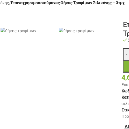
κόνης
/
Επαναχρησιμοποιούμενες Θήκες Τροφίμων Σιλικόνης – 3τμχ
Ε
Τ
-
4,
Επα
Κωδ
Κατ
σιλ
Ετι
Προ
Δ