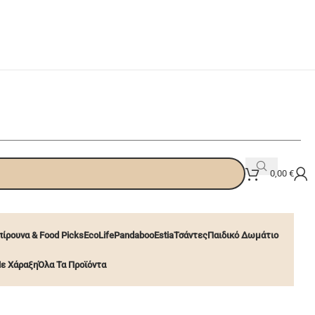
0,00
€
ίρουνα & Food Picks
EcoLife
Pandaboo
Estia
Τσάντες
Παιδικό Δωμάτιο
ε Χάραξη
Όλα Τα Προϊόντα