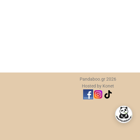
Σα
Σα
7,
Pandaboo.gr 2026
Hosted by Konet