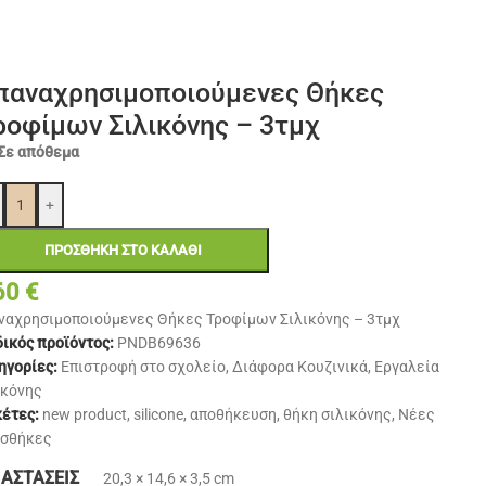
παναχρησιμοποιούμενες Θήκες
ροφίμων Σιλικόνης – 3τμχ
Σε απόθεμα
+
ΠΡΟΣΘΉΚΗ ΣΤΟ ΚΑΛΆΘΙ
60
€
ναχρησιμοποιούμενες Θήκες Τροφίμων Σιλικόνης – 3τμχ
ικός προϊόντος:
PNDB69636
ηγορίες:
Επιστροφή στο σχολείο
,
Διάφορα Κουζινικά
,
Εργαλεία
ικόνης
κέτες:
new product
,
silicone
,
αποθήκευση
,
θήκη σιλικόνης
,
Νέες
σθήκες
ΙΑΣΤΆΣΕΙΣ
20,3 × 14,6 × 3,5 cm