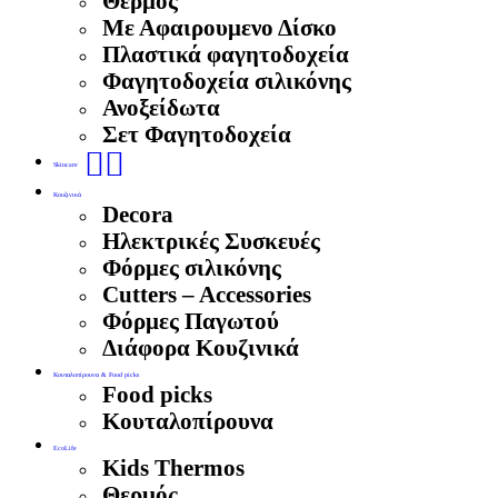
Θερμός
Με Αφαιρουμενο Δίσκο
Πλαστικά φαγητοδοχεία
Φαγητοδοχεία σιλικόνης
Ανοξείδωτα
Σετ Φαγητοδοχεία
🧖‍♀️
Skincare
Κουζινικά
Decora
Ηλεκτρικές Συσκευές
Φόρμες σιλικόνης
Cutters – Accessories
Φόρμες Παγωτού
Διάφορα Κουζινικά
Κουταλοπίρουνα & Food picks
Food picks
Κουταλοπίρουνα
EcoLife
Kids Thermos
Θερμός