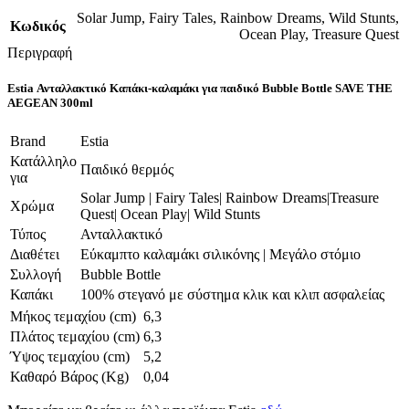
Solar Jump
,
Fairy Tales
,
Rainbow Dreams
,
Wild Stunts
,
Κωδικός
Ocean Play
,
Treasure Quest
Περιγραφή
Estia Ανταλλακτικό Καπάκι-καλαμάκι για παιδικό Bubble Bottle SAVE THE
AEGEAN 300ml
Brand
Estia
Κατάλληλο
Παιδικό θερμός
για
Solar Jump | Fairy Tales| Rainbow Dreams|Treasure
Χρώμα
Quest| Ocean Play| Wild Stunts
Τύπος
Ανταλλακτικό
Διαθέτει
Εύκαμπτο καλαμάκι σιλικόνης | Μεγάλο στόμιο
Συλλογή
Bubble Bottle
Καπάκι
100% στεγανό με σύστημα κλικ και κλιπ ασφαλείας
Μήκος τεμαχίου (cm)
6,3
Πλάτος τεμαχίου (cm)
6,3
Ύψος τεμαχίου (cm)
5,2
Καθαρό Βάρος (Kg)
0,04