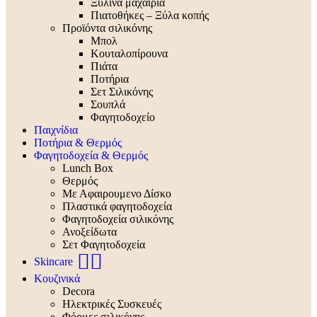
Ξύλινα μαχαίρια
Πιατοθήκες – Ξύλα κοπής
Προϊόντα σιλικόνης
Μπολ
Κουταλοπίρουνα
Πιάτα
Ποτήρια
Σετ Σιλικόνης
Σουπλά
Φαγητοδοχείο
Παιχνίδια
Ποτήρια & Θερμός
Φαγητοδοχεία & Θερμός
Lunch Box
Θερμός
Με Αφαιρουμενο Δίσκο
Πλαστικά φαγητοδοχεία
Φαγητοδοχεία σιλικόνης
Ανοξείδωτα
Σετ Φαγητοδοχεία
🧖‍♀️
Skincare
Κουζινικά
Decora
Ηλεκτρικές Συσκευές
Φόρμες σιλικόνης