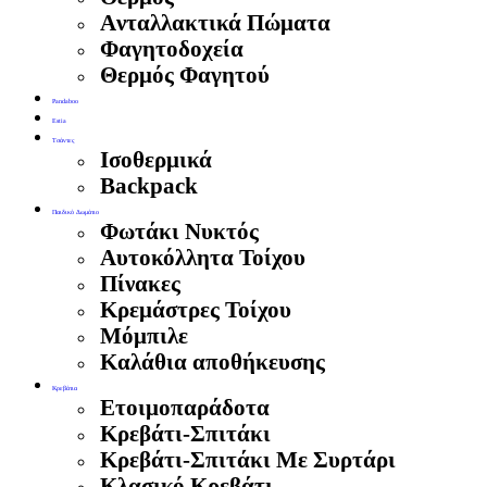
Aνταλλακτικά Πώματα
Φαγητοδοχεία
Θερμός Φαγητού
Pandaboo
Estia
Τσάντες
Ισοθερμικά
Backpack
Παιδικό Δωμάτιο
Φωτάκι Νυκτός
Αυτοκόλλητα Τοίχου
Πίνακες
Κρεμάστρες Τοίχου
Μόμπιλε
Καλάθια αποθήκευσης
Κρεβάτια
Ετοιμοπαράδοτα
Κρεβάτι-Σπιτάκι
Κρεβάτι-Σπιτάκι Με Συρτάρι
Κλασικό Κρεβάτι