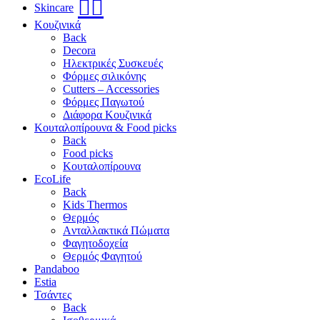
🧖‍♀️
Skincare
Κουζινικά
Back
Decora
Ηλεκτρικές Συσκευές
Φόρμες σιλικόνης
Cutters – Accessories
Φόρμες Παγωτού
Διάφορα Κουζινικά
Κουταλοπίρουνα & Food picks
Back
Food picks
Κουταλοπίρουνα
EcoLife
Back
Kids Thermos
Θερμός
Aνταλλακτικά Πώματα
Φαγητοδοχεία
Θερμός Φαγητού
Pandaboo
Estia
Τσάντες
Back