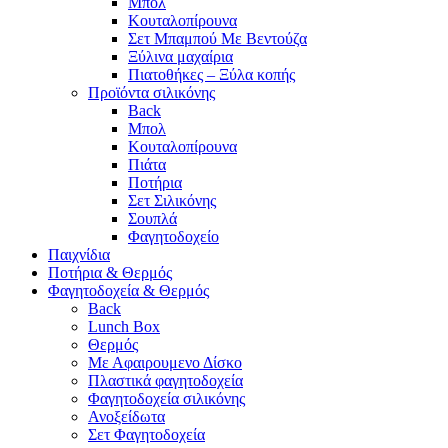
Μπολ
Κουταλοπίρουνα
Σετ Μπαμπού Με Βεντούζα
Ξύλινα μαχαίρια
Πιατοθήκες – Ξύλα κοπής
Προϊόντα σιλικόνης
Back
Μπολ
Κουταλοπίρουνα
Πιάτα
Ποτήρια
Σετ Σιλικόνης
Σουπλά
Φαγητοδοχείο
Παιχνίδια
Ποτήρια & Θερμός
Φαγητοδοχεία & Θερμός
Back
Lunch Box
Θερμός
Με Αφαιρουμενο Δίσκο
Πλαστικά φαγητοδοχεία
Φαγητοδοχεία σιλικόνης
Ανοξείδωτα
Σετ Φαγητοδοχεία