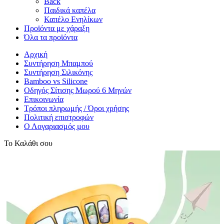
Back
Παιδικά καπέλα
Καπέλο Ενηλίκων
Προϊόντα με χάραξη
Όλα τα προϊόντα
Αρχική
Συντήρηση Μπαμπού
Συντήρηση Σιλικόνης
Bamboo vs Silicone
Οδηγός Σίτισης Μωρού 6 Μηνών
Επικοινωνία
Τρόποι πληρωμής / Όροι χρήσης
Πολιτική επιστροφών
Ο Λογαριασμός μου
Το Καλάθι σου