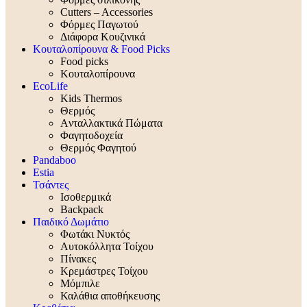
Cutters – Accessories
Φόρμες Παγωτού
Διάφορα Κουζινικά
Κουταλοπίρουνα & Food Picks
Food picks
Κουταλοπίρουνα
EcoLife
Kids Thermos
Θερμός
Aνταλλακτικά Πώματα
Φαγητοδοχεία
Θερμός Φαγητού
Pandaboo
Estia
Τσάντες
Ισοθερμικά
Backpack
Παιδικό Δωμάτιο
Φωτάκι Νυκτός
Αυτοκόλλητα Τοίχου
Πίνακες
Κρεμάστρες Τοίχου
Μόμπιλε
Καλάθια αποθήκευσης