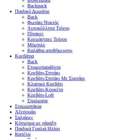
Ισοθερμικά
Backpack
Παιδικό Δωμάτιο
Back
Φωτάκι Νυκτός
Αυτοκόλλητα Τοίχου
Πίνακες
Κρεμάστρες Τοίχου
Μόμπιλε
Καλάθια αποθήκευσης
Κρεβάτια
Back
Ετοιμοπαράδοτα
Κρεβάτι-Σπιτάκι
Κρεβάτι-Σπιτάκι Με Συρτάρι
Κλασικό Κρεβάτι
Κρεβάτι-Κουκέτα
Κρεβάτι-Loft
Στρώματα
Στρωματάκια
Αξεσουάρ
Σαλιάρες
Κόσμημα με χάραξη
Παιδικά Γυαλιά Ηλίου
Καπέλα