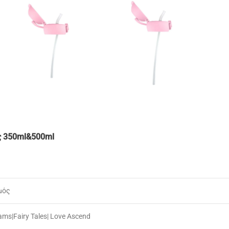
ός 350ml&500ml
μός
ms|Fairy Tales| Love Ascend