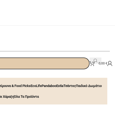
0,00
€
ίρουνα & Food Picks
EcoLife
Pandaboo
Estia
Τσάντες
Παιδικό Δωμάτιο
ε Χάραξη
Όλα Τα Προϊόντα