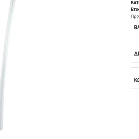
Κατ
Ετι
Προ
Β
Δ
Κ