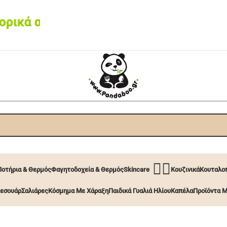
κά από 60€ • Box now με 2€
🧖‍♀️
Ποτήρια & Θερμός
Φαγητοδοχεία & Θερμός
Skincare
Κουζινικά
Κουταλοπ
εσουάρ
Σαλιάρες
Κόσμημα Με Χάραξη
Παιδικά Γυαλιά Ηλίου
Καπέλα
Προϊόντα Μ