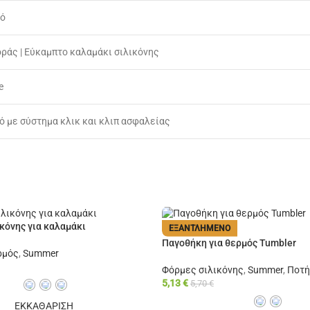
κό
ράς | Εύκαμπτο καλαμάκι σιλικόνης
e
ό με σύστημα κλικ και κλιπ ασφαλείας
κόνης για καλαμάκι
ΕΞΑΝΤΛΗΜΈΝΟ
Παγοθήκη για θερμός Tumbler
ρμός
,
Summer
Φόρμες σιλικόνης
,
Summer
,
Ποτή
5,13
€
5,70
€
ΕΚΚΑΘΑΡΙΣΗ