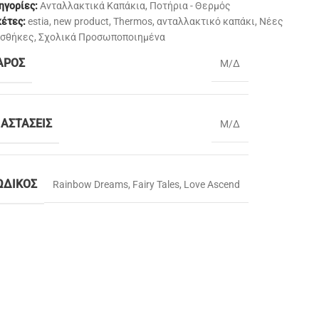
ηγορίες:
Ανταλλακτικά Καπάκια
,
Ποτήρια - Θερμός
κέτες:
estia
,
new product
,
Thermos
,
ανταλλακτικό καπάκι
,
Νέες
σθήκες
,
Σχολικά Προσωποποιημένα
ΆΡΟΣ
Μ/Δ
ΙΑΣΤΆΣΕΙΣ
Μ/Δ
ΩΔΙΚΌΣ
Rainbow Dreams
,
Fairy Tales
,
Love Ascend