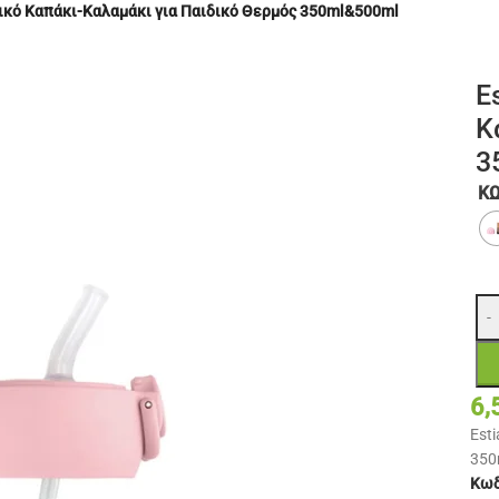
τικό Καπάκι-Καλαμάκι για Παιδικό Θερμός 350ml&500ml
E
Κ
3
Κ
-
6,
Est
350
Κωδ