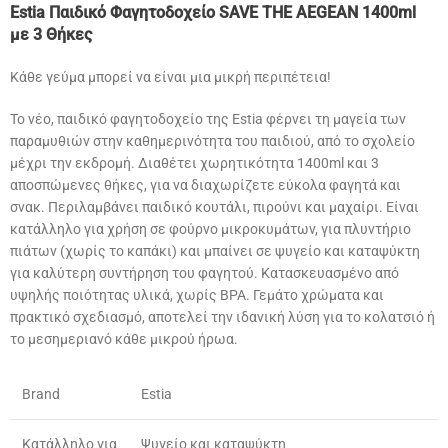
Estia Παιδικό Φαγητοδοχείο SAVE THE AEGEAN 1400ml
με 3 Θήκες
Κάθε γεύμα μπορεί να είναι μια μικρή περιπέτεια!
Το νέο, παιδικό φαγητοδοχείο της Estia φέρνει τη μαγεία των
παραμυθιών στην καθημερινότητα του παιδιού, από το σχολείο
μέχρι την εκδρομή. Διαθέτει χωρητικότητα 1400ml και 3
αποσπώμενες θήκες, για να διαχωρίζετε εύκολα φαγητά και
σνακ. Περιλαμβάνει παιδικό κουτάλι, πιρούνι και μαχαίρι. Είναι
κατάλληλο για χρήση σε φούρνο μικροκυμάτων, για πλυντήριο
πιάτων (χωρίς το καπάκι) και μπαίνει σε ψυγείο και καταψύκτη
για καλύτερη συντήρηση του φαγητού. Κατασκευασμένο από
υψηλής ποιότητας υλικά, χωρίς BPA. Γεμάτο χρώματα και
πρακτικό σχεδιασμό, αποτελεί την ιδανική λύση για το κολατσιό ή
το μεσημεριανό κάθε μικρού ήρωα.
Brand
Estia
Κατάλληλο για
Ψυγείο και καταψύκτη