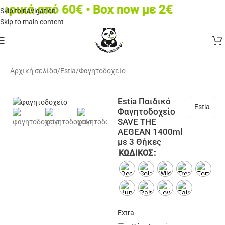
κά από 60€ • Box now με 2€
Skip to navigation
Skip to main content
Αρχική σελίδα
/
Estia
/
Φαγητοδοχείο
Estia Παιδικό
Estia
Φαγητοδοχείο
SAVE THE
AEGEAN 1400ml
με 3 Θήκες
ΚΩΔΙΚΌΣ
Extra