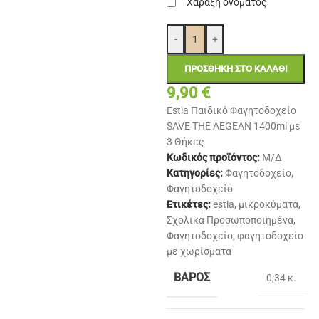
Χάραξη ονόματος
-
+
ΠΡΟΣΘΉΚΗ ΣΤΟ ΚΑΛΆΘΙ
9,90
€
Estia Παιδικό Φαγητοδοχείο
SAVE THE AEGEAN 1400ml με
3 Θήκες
Κωδικός προϊόντος:
Μ/Δ
Κατηγορίες:
Φαγητοδοχείο
,
Φαγητοδοχείο
Ετικέτες:
estia
,
μικροκύματα
,
Σχολικά Προσωποποιημένα
,
Φαγητοδοχείο
,
φαγητοδοχείο
με χωρίσματα
ΒΆΡΟΣ
0,34 κ.