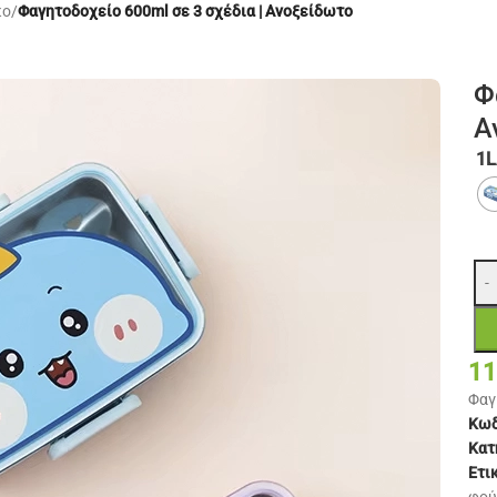
κο
/
Φαγητοδοχείο 600ml σε 3 σχέδια | Ανοξείδωτο
Φ
Α
1
-
11
Φαγ
Κωδ
Κατ
Ετι