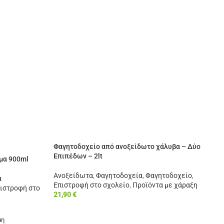
Φαγητοδοχείο από ανοξείδωτο χάλυβα – Δύο
Επιπέδων – 2lt
μα 900ml
Ανοξείδωτα
,
Φαγητοδοχεία
,
Φαγητοδοχείο
,
ά
Επιστροφή στο σχολείο
,
Προϊόντα με χάραξη
ιστροφή στο
21,90
€
μη