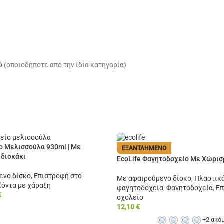
ύ
(οποιοδήποτε από την ίδια κατηγορία)
ο Μελισσούλα 930ml | Με
ΕΞΑΝΤΛΗΜΈΝΟ
 δισκάκι
EcoLife Φαγητοδοχείο Με Χώρισ
ενο δίσκο
,
Επιστροφή στο
Με αφαιρούμενο δίσκο
,
Πλαστικ
ϊόντα με χάραξη
φαγητοδοχεία
,
Φαγητοδοχεία
,
Επ
€
σχολείο
12,10
€
+2 ακό