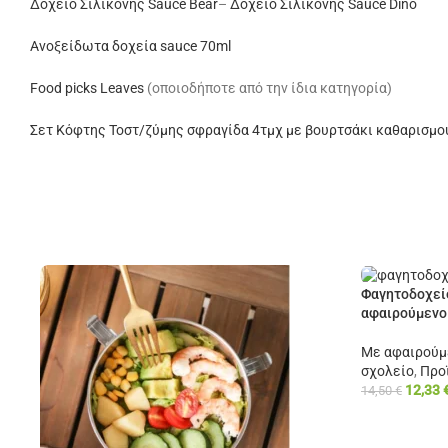
Δοχείο Σιλικόνης Sauce Bear
–
Δοχείο Σιλικόνης Sauce Dino
Ανοξείδωτα δοχεία sauce 70ml
Food picks Leaves
(οποιοδήποτε από την ίδια κατηγορία)
Σετ Κόφτης Τοστ/ζύμης σφραγίδα 4τμχ με βουρτσάκι καθαρισμο
Φαγητοδοχεί
αφαιρούμενο
Με αφαιρούμ
σχολείο
,
Προ
12,33
14,50
€