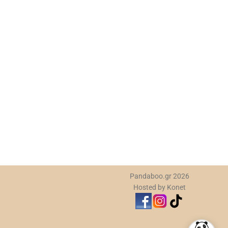
Ε
Πλ
Πλ
σχ
10
Pandaboo.gr 2026
Hosted by Konet