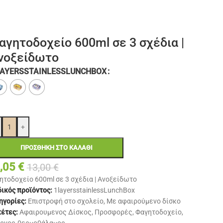
αγητοδοχείο 600ml σε 3 σχέδια |
νοξείδωτο
LAYERSSTAINLESSLUNCHBOX
+
ΠΡΟΣΘΉΚΗ ΣΤΟ ΚΑΛΆΘΙ
,05
€
13,00
€
ητοδοχείο 600ml σε 3 σχέδια | Ανοξείδωτο
ικός προϊόντος:
1layersstainlessLunchBox
ηγορίες:
Επιστροφή στο σχολείο
,
Με αφαιρούμενο δίσκο
κέτες:
Αφαιρουμενος Δίσκος
,
Προσφορές
,
Φαγητοδοχείο
,