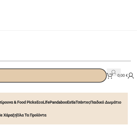
0,00
€
ίρουνα & Food Picks
EcoLife
Pandaboo
Estia
Τσάντες
Παιδικό Δωμάτιο
ε Χάραξη
Όλα Τα Προϊόντα