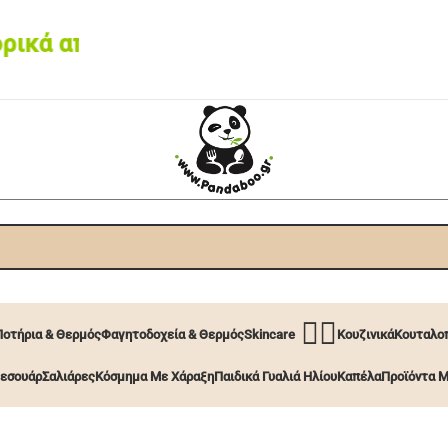
από 60€ • Box now με 2€
🧖‍♀️
Ποτήρια & Θερμός
Φαγητοδοχεία & Θερμός
Skincare
Κουζινικά
Κουταλοπ
εσουάρ
Σαλιάρες
Κόσμημα Με Χάραξη
Παιδικά Γυαλιά Ηλίου
Καπέλα
Προϊόντα Μ