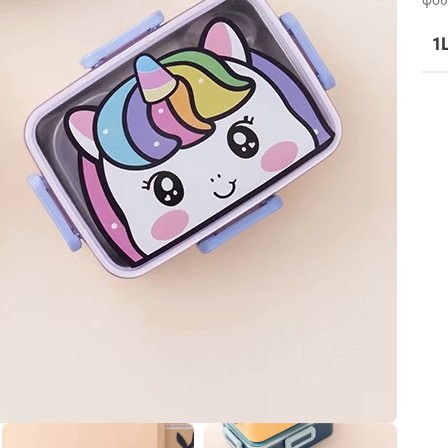
φού
1