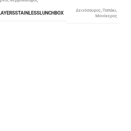
ρνος-θερμοθάλαμος
Δεινόσαυρος
,
Παπάκι
,
LAYERSSTAINLESSLUNCHBOX
Μονόκερος