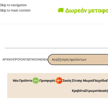
Skip to navigation
🚚 Δωρεάν μεταφορικά 
Skip to main content
ΑΡΧΙΚΉ
ΠΡΟΪΌΝΤΑ
ΕΠΙΚΟΙΝΩΝΊΑ
Νέα Προϊόντα
Προσφορές
Σκεύη Σίτισης Μωρού
Παιχνίδια
Κρεβάτια
Στρωματάκια
Αξ