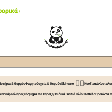
ικά από 60€ • Box now με 2€
🧖‍♀️
Ποτήρια & Θερμός
Φαγητοδοχεία & Θερμός
Skincare
Κουζινικά
Κουταλοπ
εσουάρ
Σαλιάρες
Κόσμημα Με Χάραξη
Παιδικά Γυαλιά Ηλίου
Καπέλα
Προϊόντα Μ