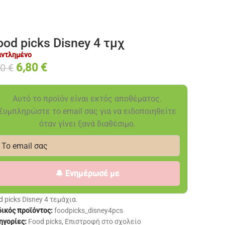
ood picks Disney 4 τμχ
αντλημένο
6,80
€
00
€
Αυτό το προϊόν είναι εκτός αποθέματος.
Συμπληρώστε το email σας για να ειδοποιηθείτε
όταν γίνει ξανά διαθέσιμο.
🔔 Ενημέρωσέ με
 picks Disney 4 τεμάχια.
ικός προϊόντος:
foodpicks_disney4pcs
ηγορίες:
Food picks
,
Επιστροφή στο σχολείο