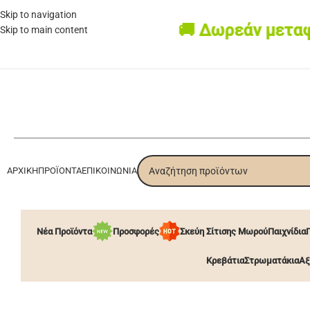
Skip to navigation
🚚 Δωρεάν μεταφορ
Skip to main content
ΑΡΧΙΚΉ
ΠΡΟΪΌΝΤΑ
ΕΠΙΚΟΙΝΩΝΊΑ
Νέα Προϊόντα
Προσφορές
Σκεύη Σίτισης Μωρού
Παιχνίδια
Κρεβάτια
Στρωματάκια
Αξ