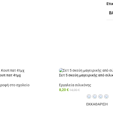
Ετι
Β
ουπ πατ 4τμχ
Σετ 5 σκεύη μαγειρικής από σιλι
τροφή στο σχολείο
Εργαλεία σιλικόνης
8,20
€
14,00
€
ΕΚΚΑΘΑΡΙΣΗ