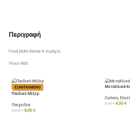
Περιγραφή
Food picks Disney 4 τεμάχια.
Υλικό ABS
Μεταλλικά Κ
ΕΞΑΝΤΛΗΜΈΝΟ
Παιδικό Μίξερ
Cutters
,
Επισ
4,50
€
9,00
€
Παιχνίδια
8,00
€
25,00
€