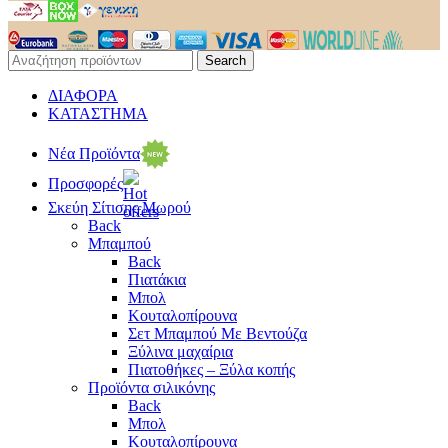
Search
ΔΙΑΦΟΡΑ
ΚΑΤΑΣΤΗΜΑ
Νέα Προϊόντα
Προσφορές
Σκεύη Σίτισης Μωρού
Back
Μπαμπού
Back
Πιατάκια
Μπολ
Κουταλοπίρουνα
Σετ Μπαμπού Με Βεντούζα
Ξύλινα μαχαίρια
Πιατοθήκες – Ξύλα κοπής
Προϊόντα σιλικόνης
Back
Μπολ
Κουταλοπίρουνα