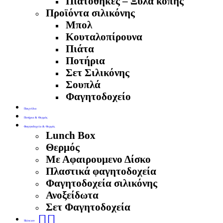
Πιατοθήκες – Ξύλα κοπής
Προϊόντα σιλικόνης
Μπολ
Κουταλοπίρουνα
Πιάτα
Ποτήρια
Σετ Σιλικόνης
Σουπλά
Φαγητοδοχείο
Παιχνίδια
Ποτήρια & Θερμός
Φαγητοδοχεία & Θερμός
Lunch Box
Θερμός
Με Αφαιρουμενο Δίσκο
Πλαστικά φαγητοδοχεία
Φαγητοδοχεία σιλικόνης
Ανοξείδωτα
Σετ Φαγητοδοχεία
🧖‍♀️
Skincare