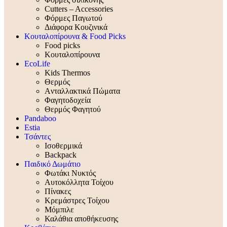
Cutters – Accessories
Φόρμες Παγωτού
Διάφορα Κουζινικά
Κουταλοπίρουνα & Food Picks
Food picks
Κουταλοπίρουνα
EcoLife
Kids Thermos
Θερμός
Aνταλλακτικά Πώματα
Φαγητοδοχεία
Θερμός Φαγητού
Pandaboo
Estia
Τσάντες
Ισοθερμικά
Backpack
Παιδικό Δωμάτιο
Φωτάκι Νυκτός
Αυτοκόλλητα Τοίχου
Πίνακες
Κρεμάστρες Τοίχου
Μόμπιλε
Καλάθια αποθήκευσης