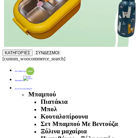
ΚΑΤΗΓΟΡΊΕΣ
ΣΥΝΔΕΣΜΟΙ
[custom_woocommerce_search]
Νέα Προϊόντα
Προσφορές
Σκεύη Σίτισης Μωρού
Μπαμπού
Πιατάκια
Μπολ
Κουταλοπίρουνα
Σετ Μπαμπού Με Βεντούζα
Ξύλινα μαχαίρια