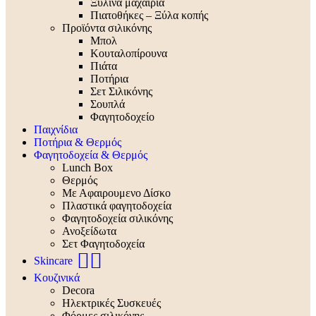
Ξύλινα μαχαίρια
Πιατοθήκες – Ξύλα κοπής
Προϊόντα σιλικόνης
Μπολ
Κουταλοπίρουνα
Πιάτα
Ποτήρια
Σετ Σιλικόνης
Σουπλά
Φαγητοδοχείο
Παιχνίδια
Ποτήρια & Θερμός
Φαγητοδοχεία & Θερμός
Lunch Box
Θερμός
Με Αφαιρουμενο Δίσκο
Πλαστικά φαγητοδοχεία
Φαγητοδοχεία σιλικόνης
Ανοξείδωτα
Σετ Φαγητοδοχεία
🧖‍♀️
Skincare
Κουζινικά
Decora
Ηλεκτρικές Συσκευές
Φόρμες σιλικόνης