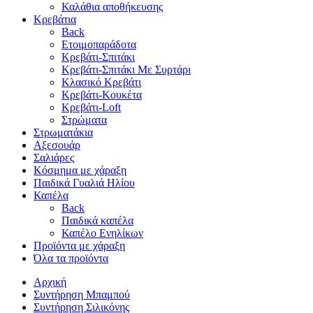
Καλάθια αποθήκευσης
Κρεβάτια
Back
Ετοιμοπαράδοτα
Κρεβάτι-Σπιτάκι
Κρεβάτι-Σπιτάκι Με Συρτάρι
Κλασικό Κρεβάτι
Κρεβάτι-Κουκέτα
Κρεβάτι-Loft
Στρώματα
Στρωματάκια
Αξεσουάρ
Σαλιάρες
Κόσμημα με χάραξη
Παιδικά Γυαλιά Ηλίου
Καπέλα
Back
Παιδικά καπέλα
Καπέλο Ενηλίκων
Προϊόντα με χάραξη
Όλα τα προϊόντα
Αρχική
Συντήρηση Μπαμπού
Συντήρηση Σιλικόνης