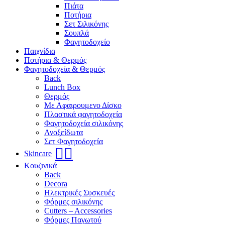
Πιάτα
Ποτήρια
Σετ Σιλικόνης
Σουπλά
Φαγητοδοχείο
Παιχνίδια
Ποτήρια & Θερμός
Φαγητοδοχεία & Θερμός
Back
Lunch Box
Θερμός
Με Αφαιρουμενο Δίσκο
Πλαστικά φαγητοδοχεία
Φαγητοδοχεία σιλικόνης
Ανοξείδωτα
Σετ Φαγητοδοχεία
🧖‍♀️
Skincare
Κουζινικά
Back
Decora
Ηλεκτρικές Συσκευές
Φόρμες σιλικόνης
Cutters – Accessories
Φόρμες Παγωτού