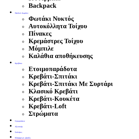
Backpack
Παιδικό Δωμάτιο
Φωτάκι Νυκτός
Αυτοκόλλητα Τοίχου
Πίνακες
Κρεμάστρες Τοίχου
Μόμπιλε
Καλάθια αποθήκευσης
Κρεβάτια
Ετοιμοπαράδοτα
Κρεβάτι-Σπιτάκι
Κρεβάτι-Σπιτάκι Με Συρτάρι
Κλασικό Κρεβάτι
Κρεβάτι-Κουκέτα
Κρεβάτι-Loft
Στρώματα
Στρωματάκια
Αξεσουάρ
Σαλιάρες
Κόσμημα με χάραξη