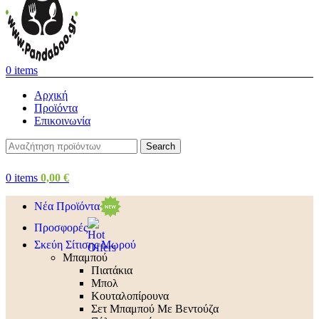
0
items
Αρχική
Προϊόντα
Επικοινωνία
Search
0
items
0,00
€
Νέα Προϊόντα
Προσφορές
Σκεύη Σίτισης Μωρού
Μπαμπού
Πιατάκια
Μπολ
Κουταλοπίρουνα
Σετ Μπαμπού Με Βεντούζα