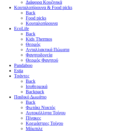
Διάφορα Κουζινικά
Κουταλοπίρουνα & Food picks
Back
Food picks
Κουταλοπίρουνα
EcoLife
Back
Kids Thermos
Θερμός
Aνταλλακτικά Πώματα
Φαγητοδοχεία
Θερμός Φαγητού
Pandaboo
Estia
Τσάντες
Back
Ισοθερμικά
Backpack
Παιδικό Δωμάτιο
Back
Φωτάκι Νυκτός
Αυτοκόλλητα Τοίχου
Πίνακες
Κρεμάστρες Τοίχου
Μόμπιλε