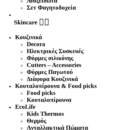
Ανοξείδωτα
Σετ Φαγητοδοχεία
🧖‍♀️
Skincare
Κουζινικά
Decora
Ηλεκτρικές Συσκευές
Φόρμες σιλικόνης
Cutters – Accessories
Φόρμες Παγωτού
Διάφορα Κουζινικά
Κουταλοπίρουνα & Food picks
Food picks
Κουταλοπίρουνα
EcoLife
Kids Thermos
Θερμός
Aνταλλακτικά Πώματα