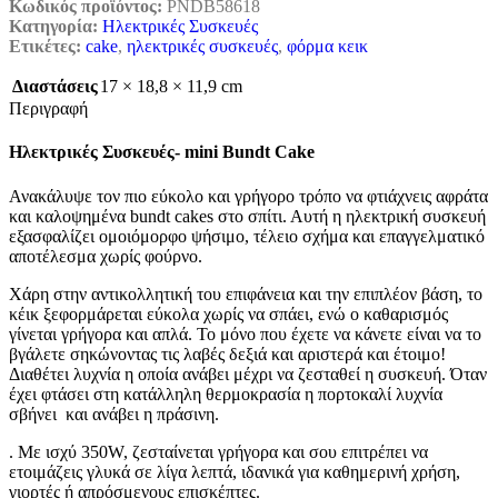
Κωδικός προϊόντος:
PNDB58618
Κατηγορία:
Ηλεκτρικές Συσκευές
Ετικέτες:
cake
,
ηλεκτρικές συσκευές
,
φόρμα κεικ
Διαστάσεις
17 × 18,8 × 11,9 cm
Περιγραφή
Ηλεκτρικές Συσκευές- mini Bundt Cake
Ανακάλυψε τον πιο εύκολο και γρήγορο τρόπο να φτιάχνεις αφράτα
και καλοψημένα bundt cakes στο σπίτι. Αυτή η ηλεκτρική συσκευή
εξασφαλίζει ομοιόμορφο ψήσιμο, τέλειο σχήμα και επαγγελματικό
αποτέλεσμα χωρίς φούρνο.
Χάρη στην αντικολλητική του επιφάνεια και την επιπλέον βάση, το
κέικ ξεφορμάρεται εύκολα χωρίς να σπάει, ενώ ο καθαρισμός
γίνεται γρήγορα και απλά. Το μόνο που έχετε να κάνετε είναι να το
βγάλετε σηκώνοντας τις λαβές δεξιά και αριστερά και έτοιμο!
Διαθέτει λυχνία η οποία ανάβει μέχρι να ζεσταθεί η συσκευή. Όταν
έχει φτάσει στη κατάλληλη θερμοκρασία η πορτοκαλί λυχνία
σβήνει και ανάβει η πράσινη.
. Με ισχύ 350W, ζεσταίνεται γρήγορα και
σου επιτρέπει να
ετοιμάζεις γλυκά σε λίγα λεπτά, ιδανικά για καθημερινή χρήση,
γιορτές ή απρόσμενους επισκέπτες.