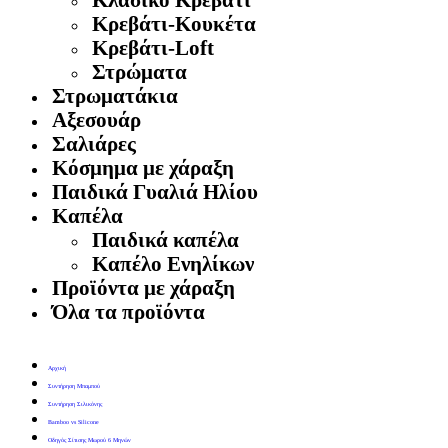
Κρεβάτι-Κουκέτα
Κρεβάτι-Loft
Στρώματα
Στρωματάκια
Αξεσουάρ
Σαλιάρες
Κόσμημα με χάραξη
Παιδικά Γυαλιά Ηλίου
Καπέλα
Παιδικά καπέλα
Καπέλο Ενηλίκων
Προϊόντα με χάραξη
Όλα τα προϊόντα
Αρχική
Συντήρηση Μπαμπού
Συντήρηση Σιλικόνης
Bamboo vs Silicone
Οδηγός Σίτισης Μωρού 6 Μηνών