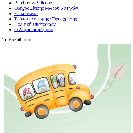
Bamboo vs Silicone
Οδηγός Σίτισης Μωρού 6 Μηνών
Επικοινωνία
Τρόποι πληρωμής / Όροι χρήσης
Πολιτική επιστροφών
Ο Λογαριασμός μου
Το Καλάθι σου