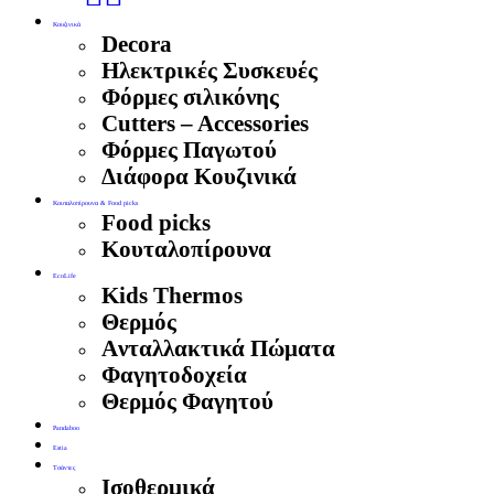
Κουζινικά
Decora
Ηλεκτρικές Συσκευές
Φόρμες σιλικόνης
Cutters – Accessories
Φόρμες Παγωτού
Διάφορα Κουζινικά
Κουταλοπίρουνα & Food picks
Food picks
Κουταλοπίρουνα
EcoLife
Kids Thermos
Θερμός
Aνταλλακτικά Πώματα
Φαγητοδοχεία
Θερμός Φαγητού
Pandaboo
Estia
Τσάντες
Ισοθερμικά