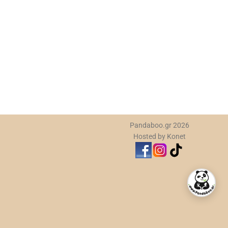
Χρ
τμ
Cut
6,
Pandaboo.gr 2026
Hosted by Konet