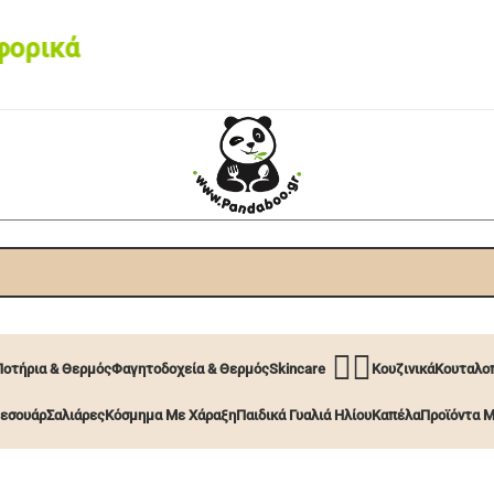
ικά από 60€ • Box now με 2€
🧖‍♀️
Ποτήρια & Θερμός
Φαγητοδοχεία & Θερμός
Skincare
Κουζινικά
Κουταλοπ
εσουάρ
Σαλιάρες
Κόσμημα Με Χάραξη
Παιδικά Γυαλιά Ηλίου
Καπέλα
Προϊόντα Μ