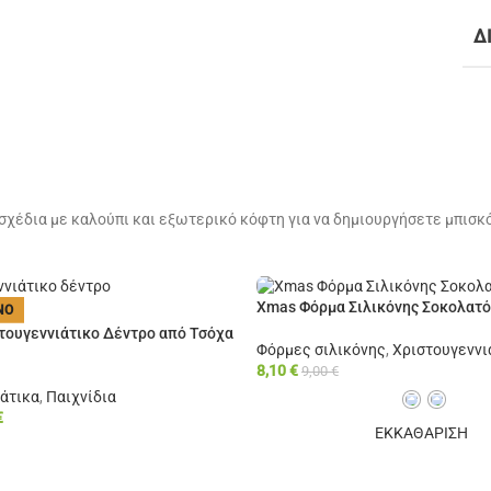
Δ
 σχέδια με καλούπι και εξωτερικό κόφτη για να δημιουργήσετε μπισκό
Xmas Φόρμα Σιλικόνης Σοκολατ
ΝΟ
τουγεννιάτικο Δέντρο από Τσόχα
Φόρμες σιλικόνης
,
Χριστουγεννι
8,10
€
9,00
€
άτικα
,
Παιχνίδια
€
ΕΚΚΑΘΑΡΙΣΗ