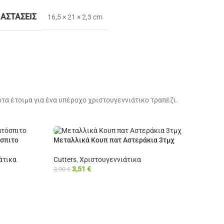
ΙΑΣΤΆΣΕΙΣ
16,5 × 21 × 2,3 cm
τα έτοιμα για ένα υπέροχο χριστουγεννιάτικο τραπέζι.
όσπιτο
Μεταλλικά Κουπ πατ Αστεράκια 3τμχ
άτικα
Cutters
,
Χριστουγεννιάτικα
3,51
€
3,90
€