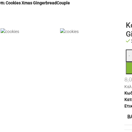
πι Cookies Xmas GingerbreadCouple
Κ
G
-
8,
Καλ
Κωδ
Κατ
Ετι
Β