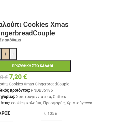
αλούπι Cookies Xmas
ingerbreadCouple
Σε απόθεμα
+
ΠΡΟΣΘΉΚΗ ΣΤΟ ΚΑΛΆΘΙ
7,20
€
00
€
ούπι Cookies Xmas GingerbreadCouple
ικός προϊόντος:
PNDB35196
ηγορίες:
Χριστουγεννιάτικα
,
Cutters
κέτες:
cookies
,
καλούπι
,
Προσφορές
,
Χριστούγεννα
ΆΡΟΣ
0,105 κ.