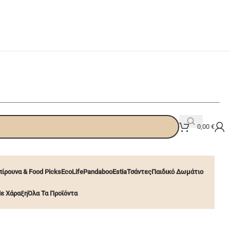
0,00
€
ίρουνα & Food Picks
EcoLife
Pandaboo
Estia
Τσάντες
Παιδικό Δωμάτιο
ε Χάραξη
Όλα Τα Προϊόντα