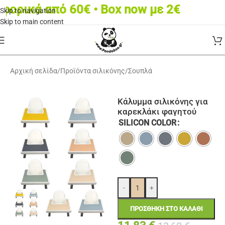
ρικά από 60€ • Box now με 2€
Skip to navigation
Skip to main content
Αρχική σελίδα
/
Προϊόντα σιλικόνης
/
Σουπλά
Κάλυμμα σιλικόνης για
καρεκλάκι φαγητού
SILICON COLOR
-
+
ΠΡΟΣΘΉΚΗ ΣΤΟ ΚΑΛΆΘΙ