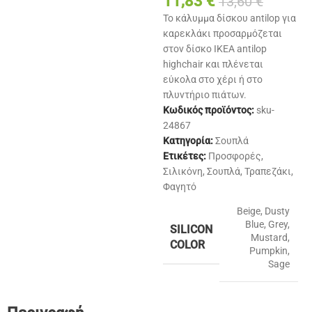
11,83
€
13,60
€
Το κάλυμμα δίσκου antilop για
καρεκλάκι προσαρμόζεται
στον δίσκο IKEA antilop
highchair και πλένεται
εύκολα στο χέρι ή στο
πλυντήριο πιάτων.
Κωδικός προϊόντος:
sku-
24867
Κατηγορία:
Σουπλά
Ετικέτες:
Προσφορές
,
Σιλικόνη
,
Σουπλά
,
Τραπεζάκι
,
Φαγητό
Beige
,
Dusty
Blue
,
Grey
,
SILICON
Mustard
,
COLOR
Pumpkin
,
Sage