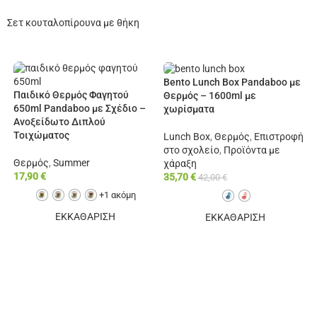
Σετ κουταλοπίρουνα με θήκη
Bento Lunch Box Pandaboo με
Παιδικό Θερμός Φαγητού
Θερμός – 1600ml με
650ml Pandaboo με Σχέδιο –
χωρίσματα
Ανοξείδωτο Διπλού
Τοιχώματος
Lunch Box
,
Θερμός
,
Επιστροφή
στο σχολείο
,
Προϊόντα με
Θερμός
,
Summer
χάραξη
17,90
€
35,70
€
42,00
€
+1 ακόμη
ΕΚΚΑΘΑΡΙΣΗ
ΕΚΚΑΘΑΡΙΣΗ
ΕΠΙΠΛΈΟΝ ΕΠΙΛΟΓΈΣ
ΕΠΙΠΛΈΟΝ ΕΠΙΛΟΓΈΣ