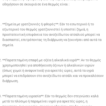
οδηγήσουν σε σκουριά σε ένα θερμός είναι :
**Σημεία με γρατζουνιές ή φθορές**: Εάν το εσωτερικό ή το
εξωτερικό του θερμός γρατζουνιστεί ή υποστεί ζημιά, η
προστατευτική επιφάνεια του ανοξείδωτου ατσαλιού μπορεί να
διασπαστεί, επιτρέποντας τη διάβρωση να ξεκινήσει από αυτά τα
σημεία.
**Παρατεταμένη επαφή με οξέα ή αλκαλικά υγρά**: Αν το θερμός
χρησιμοποιηθεί για αποθήκευση όξινων ή αλκαλικών υγρών
(όπως χυμοί ή αναψυκτικά) για αρκετές ώρες, αυτά τα υγρά
μπορεί να επιδράσουν στο ανοξείδωτο ατσάλι και να προκαλέσουν
διάβρωση.
**Παρατεταμένη υγρασία**: Εάν το θερμός δεν στεγνώσει καλά
μετά το πλύσιμο ή παραμείνει υγρό για αρκετές ώρες, η