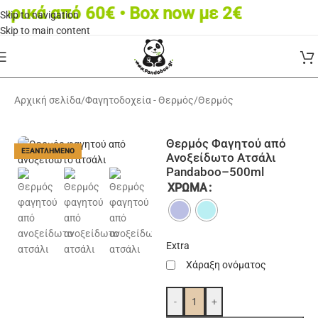
ά από 60€ • Box now με 2€
Skip to navigation
Skip to main content
Αρχική σελίδα
/
Φαγητοδοχεία - Θερμός
/
Θερμός
Θερμός Φαγητού από
ΕΞΑΝΤΛΗΜΈΝΟ
Ανοξείδωτο Ατσάλι
Pandaboo–500ml
ΧΡΏΜΑ
Extra
Χάραξη ονόματος
-
+