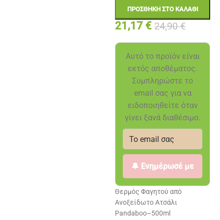
ΠΡΟΣΘΉΚΗ ΣΤΟ ΚΑΛΆΘΙ
21,17
€
24,90
€
Αυτό το προϊόν είναι
εκτός αποθέματος.
Συμπληρώστε το
email σας για να
ειδοποιηθείτε όταν
γίνει ξανά διαθέσιμο.
🔔 Ενημέρωσέ με
Θερμός Φαγητού από
Ανοξείδωτο Ατσάλι
Pandaboo–500ml