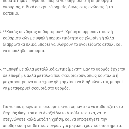
παρατεταμένη υγρασία μπορεί να οδηγήσει στη δημιουργία
σκουριάς, ειδικά σε κρυφά σημεία, όπως στις ενώσεις ή τα
καπάκια.
**Κακές συνθήκες καθαρισμού**: Χρήση απορρυπαντικών ή
καθαριστικών με υψηλή περιεκτικότητα σε χλωρίνη ή άλλα
διαβρωτικά υλικά μπορεί να βλάψουν το ανοξείδωτο ατσάλι και
να προκληθεί σκουριά.
**Επαφή με άλλα μεταλλικά αντικείμενα**: Εάν το θερμός έρχεται
σε επαφή με άλλα μέταλλα που σκουριάζουν, όπως κουτάλια ή
μαχαιροπίρουνα που έχουν ήδη αρχίσει να διαβρώνονται, μπορεί
να μεταφερθεί σκουριά στο θερμός.
Για να αποτρέψετε τη σκουριά, είναι σημαντικό να καθαρίζετε το
Θερμός Φαγητού από Ανοξείδωτο Ατσάλι τακτικά, να το
στεγνώνετε καλά μετά τη χρήση, και να αποφεύγετε την
αποθήκευση επιθετικών υγρών για μεγάλα χρονικά διαστήματα.