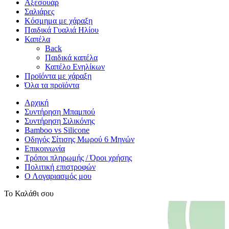
Αξεσουάρ
Σαλιάρες
Κόσμημα με χάραξη
Παιδικά Γυαλιά Ηλίου
Καπέλα
Back
Παιδικά καπέλα
Καπέλο Ενηλίκων
Προϊόντα με χάραξη
Όλα τα προϊόντα
Αρχική
Συντήρηση Μπαμπού
Συντήρηση Σιλικόνης
Bamboo vs Silicone
Οδηγός Σίτισης Μωρού 6 Μηνών
Επικοινωνία
Τρόποι πληρωμής / Όροι χρήσης
Πολιτική επιστροφών
Ο Λογαριασμός μου
Το Καλάθι σου