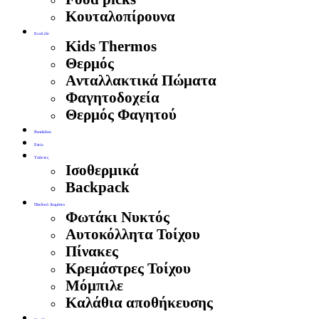
Κουταλοπίρουνα
EcoLife
Kids Thermos
Θερμός
Aνταλλακτικά Πώματα
Φαγητοδοχεία
Θερμός Φαγητού
Pandaboo
Estia
Τσάντες
Ισοθερμικά
Backpack
Παιδικό Δωμάτιο
Φωτάκι Νυκτός
Αυτοκόλλητα Τοίχου
Πίνακες
Κρεμάστρες Τοίχου
Μόμπιλε
Καλάθια αποθήκευσης