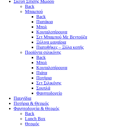
Σκεύη Σίτισης Μωρού
Back
Μπαμπού
Back
Πιατάκια
Μπολ
Κουταλοπίρουνα
Σετ Μπαμπού Με Βεντούζα
Ξύλινα μαχαίρια
Πιατοθήκες – Ξύλα κοπής
Προϊόντα σιλικόνης
Back
Μπολ
Κουταλοπίρουνα
Πιάτα
Ποτήρια
Σετ Σιλικόνης
Σουπλά
Φαγητοδοχείο
Παιχνίδια
Ποτήρια & Θερμός
Φαγητοδοχεία & Θερμός
Back
Lunch Box
Θερμός