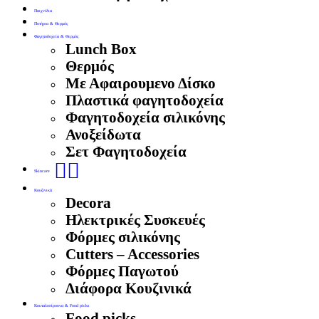
Παιχνίδια
Ποτήρια & Θερμός
Φαγητοδοχεία & Θερμός
Lunch Box
Θερμός
Με Αφαιρουμενο Δίσκο
Πλαστικά φαγητοδοχεία
Φαγητοδοχεία σιλικόνης
Ανοξείδωτα
Σετ Φαγητοδοχεία
🧖‍♀️
Skincare
Κουζινικά
Decora
Ηλεκτρικές Συσκευές
Φόρμες σιλικόνης
Cutters – Accessories
Φόρμες Παγωτού
Διάφορα Κουζινικά
Κουταλοπίρουνα & Food picks
Food picks