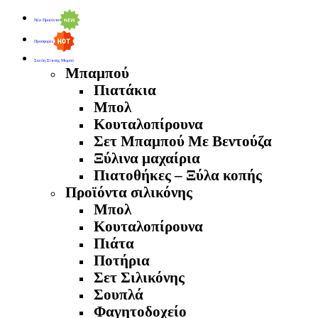
Νέα Προϊόντα
Προσφορές
Σκεύη Σίτισης Μωρού
Μπαμπού
Πιατάκια
Μπολ
Κουταλοπίρουνα
Σετ Μπαμπού Με Βεντούζα
Ξύλινα μαχαίρια
Πιατοθήκες – Ξύλα κοπής
Προϊόντα σιλικόνης
Μπολ
Κουταλοπίρουνα
Πιάτα
Ποτήρια
Σετ Σιλικόνης
Σουπλά
Φαγητοδοχείο