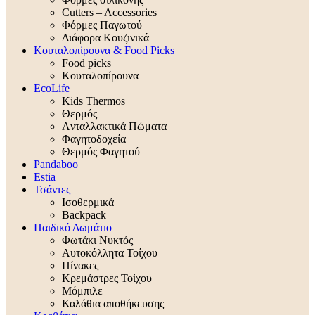
Cutters – Accessories
Φόρμες Παγωτού
Διάφορα Κουζινικά
Κουταλοπίρουνα & Food Picks
Food picks
Κουταλοπίρουνα
EcoLife
Kids Thermos
Θερμός
Aνταλλακτικά Πώματα
Φαγητοδοχεία
Θερμός Φαγητού
Pandaboo
Estia
Τσάντες
Ισοθερμικά
Backpack
Παιδικό Δωμάτιο
Φωτάκι Νυκτός
Αυτοκόλλητα Τοίχου
Πίνακες
Κρεμάστρες Τοίχου
Μόμπιλε
Καλάθια αποθήκευσης