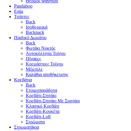
Θερμός Φαγητού
Pandaboo
Estia
Τσάντες
Back
Ισοθερμικά
Backpack
Παιδικό Δωμάτιο
Back
Φωτάκι Νυκτός
Αυτοκόλλητα Τοίχου
Πίνακες
Κρεμάστρες Τοίχου
Μόμπιλε
Καλάθια αποθήκευσης
Κρεβάτια
Back
Ετοιμοπαράδοτα
Κρεβάτι-Σπιτάκι
Κρεβάτι-Σπιτάκι Με Συρτάρι
Κλασικό Κρεβάτι
Κρεβάτι-Κουκέτα
Κρεβάτι-Loft
Στρώματα
Στρωματάκια