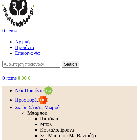
0
items
Αρχική
Προϊόντα
Επικοινωνία
Search
0
items
0,00
€
Νέα Προϊόντα
Προσφορές
Σκεύη Σίτισης Μωρού
Μπαμπού
Πιατάκια
Μπολ
Κουταλοπίρουνα
Σετ Μπαμπού Με Βεντούζα