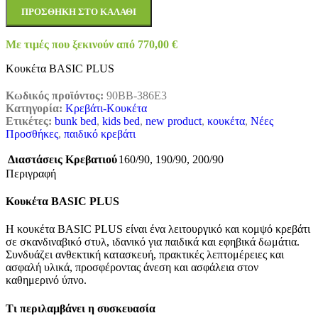
ΠΡΟΣΘΉΚΗ ΣΤΟ ΚΑΛΆΘΙ
Με τιμές που ξεκινούν από
770,00
€
Κουκέτα BASIC PLUS
Κωδικός προϊόντος:
90BB-386E3
Κατηγορία:
Κρεβάτι-Κουκέτα
Ετικέτες:
bunk bed
,
kids bed
,
new product
,
κουκέτα
,
Νέες
Προσθήκες
,
παιδικό κρεβάτι
Διαστάσεις Κρεβατιού
160/90
,
190/90
,
200/90
Περιγραφή
Κουκέτα BASIC PLUS
Η κουκέτα BASIC PLUS είναι ένα λειτουργικό και κομψό κρεβάτι
σε σκανδιναβικό στυλ, ιδανικό για παιδικά και εφηβικά δωμάτια.
Συνδυάζει ανθεκτική κατασκευή, πρακτικές λεπτομέρειες και
ασφαλή υλικά, προσφέροντας άνεση και ασφάλεια στον
καθημερινό ύπνο.
Τι περιλαμβάνει η συσκευασία