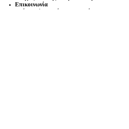
Επικοινωνία
Τρόποι πληρωμής / Όροι χρήσης
Πολιτική επιστροφών
Ο Λογαριασμός μου
[dynamic_login_icon]
Facebook