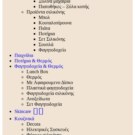
Ξύλινα μαχαίρια
Πιατοθήκες – Ξύλα κοπής
Προϊόντα σιλικόνης
Μπολ
Κουταλοπίρουνα
Πιάτα
Ποτήρια
Σετ Σιλικόνης
Σουπλά
Φαγητοδοχείο
Παιχνίδια
Ποτήρια & Θερμός
Φαγητοδοχεία & Θερμός
Lunch Box
Θερμός
Με Αφαιρουμενο Δίσκο
Πλαστικά φαγητοδοχεία
Φαγητοδοχεία σιλικόνης
Ανοξείδωτα
Σετ Φαγητοδοχεία
🧖‍♀️
Skincare
Κουζινικά
Decora
Ηλεκτρικές Συσκευές
Φόρμες σιλικόνης