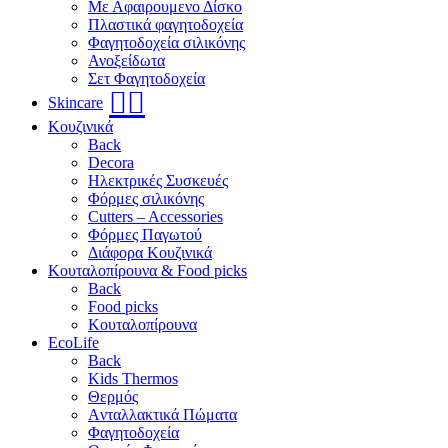
Με Αφαιρουμενο Δίσκο
Πλαστικά φαγητοδοχεία
Φαγητοδοχεία σιλικόνης
Ανοξείδωτα
Σετ Φαγητοδοχεία
🧖‍♀️
Skincare
Κουζινικά
Back
Decora
Ηλεκτρικές Συσκευές
Φόρμες σιλικόνης
Cutters – Accessories
Φόρμες Παγωτού
Διάφορα Κουζινικά
Κουταλοπίρουνα & Food picks
Back
Food picks
Κουταλοπίρουνα
EcoLife
Back
Kids Thermos
Θερμός
Aνταλλακτικά Πώματα
Φαγητοδοχεία