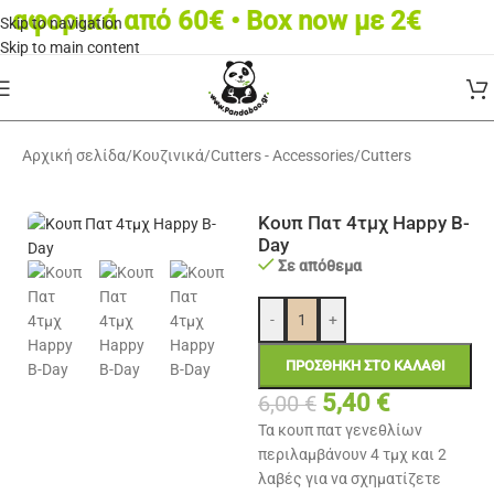
φορικά από 60€ • Box now με 2€
Skip to navigation
Skip to main content
Αρχική σελίδα
/
Κουζινικά
/
Cutters - Accessories
/
Cutters
Κουπ Πατ 4τμχ Happy B-
Day
Σε απόθεμα
-
+
ΠΡΟΣΘΉΚΗ ΣΤΟ ΚΑΛΆΘΙ
5,40
€
6,00
€
Τα κουπ πατ γενεθλίων
περιλαμβάνουν 4 τμχ και 2
λαβές για να σχηματίζετε