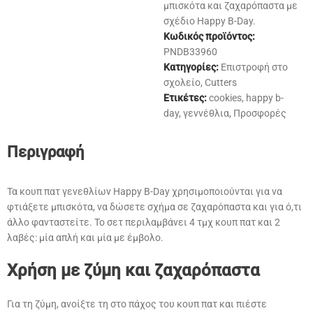
μπισκότα και ζαχαρόπαστα με
σχέδιο Happy B-Day.
Κωδικός προϊόντος:
PNDB33960
Κατηγορίες:
Επιστροφή στο
σχολείο
,
Cutters
Ετικέτες:
cookies
,
happy b-
day
,
γεννέθλια
,
Προσφορές
Περιγραφή
Τα κουπ πατ γενεθλίων Happy B-Day χρησιμοποιούνται για να
φτιάξετε μπισκότα, να δώσετε σχήμα σε ζαχαρόπαστα και για ό,τι
άλλο φανταστείτε. Το σετ περιλαμβάνει 4 τμχ κουπ πατ και 2
λαβές: μία απλή και μία με έμβολο.
Χρήση με ζύμη και ζαχαρόπαστα
Για τη ζύμη, ανοίξτε τη στο πάχος του κουπ πατ και πιέστε