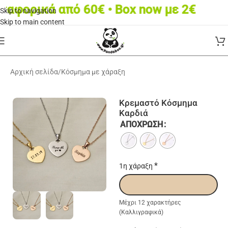
ορικά από 60€ • Box now με 2€
Skip to navigation
Skip to main content
Αρχική σελίδα
/
Κόσμημα με χάραξη
Κρεμαστό Κόσμημα
Καρδιά
ΑΠΌΧΡΩΣΗ
*
1η χάραξη
Μέχρι 12 χαρακτήρες
(Καλλιγραφικά)