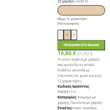
2η χάραξη
(+4,00 €)
Μέχρι 12 χαρακτήρες
(Καλλιγραφικά)
-
+
ΠΡΟΣΘΉΚΗ ΣΤΟ ΚΑΛΆΘΙ
16,80
€
21,00
€
Το κολιέ καρδιά με χάραξη
από ανοξείδωτο ατσάλι
διαθέτει αλυσίδα με
επέκταση και χώρο για έως
12 χαρακτήρες.
Κωδικός προϊόντος:
PNDB47131
Κατηγορίες:
Κόσμημα με
χάραξη
,
Προϊόντα με χάραξη
Ετικέτες:
heart
,
Stainless