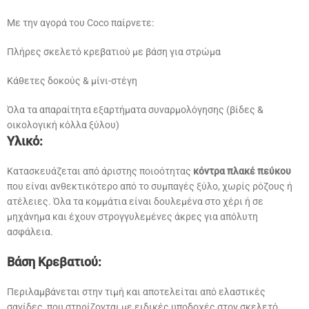
Με την αγορά του Coco παίρνετε:
Πλήρες σκελετό κρεβατιού με βάση για στρώμα
Κάθετες δοκούς & μίνι-στέγη
Όλα τα απαραίτητα εξαρτήματα συναρμολόγησης (βίδες &
οικολογική κόλλα ξύλου)
Υλικό:
Κατασκευάζεται από άριστης ποιοότητας
κόντρα πλακέ πεύκου
που είναι ανθεκτικότερο από το συμπαγές ξύλο, χωρίς ρόζους ή
ατέλειες. Όλα τα κομμάτια είναι δουλεμένα στο χέρι ή σε
μηχάνημα και έχουν στρογγυλεμένες άκρες για απόλυτη
ασφάλεια.
Βάση Κρεβατιού:
Περιλαμβάνεται στην τιμή και αποτελείται από ελαστικές
σανίδες, που στηρίζονται με ειδικές υποδοχές στον σκελετό.