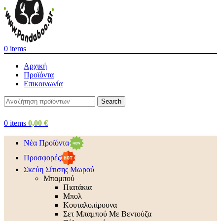
0
items
Αρχική
Προϊόντα
Επικοινωνία
Search
0
items
0,00
€
Νέα Προϊόντα
Προσφορές
Σκεύη Σίτισης Μωρού
Μπαμπού
Πιατάκια
Μπολ
Κουταλοπίρουνα
Σετ Μπαμπού Με Βεντούζα