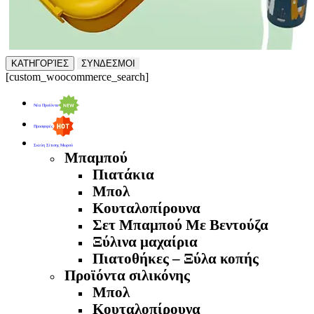
ΚΑΤΗΓΟΡΊΕΣ
ΣΥΝΔΕΣΜΟΙ
[custom_woocommerce_search]
Νέα Προϊόντα
Προσφορές
Σκεύη Σίτισης Μωρού
Μπαμπού
Πιατάκια
Μπολ
Κουταλοπίρουνα
Σετ Μπαμπού Με Βεντούζα
Ξύλινα μαχαίρια
Πιατοθήκες – Ξύλα κοπής
Προϊόντα σιλικόνης
Μπολ
Κουταλοπίρουνα