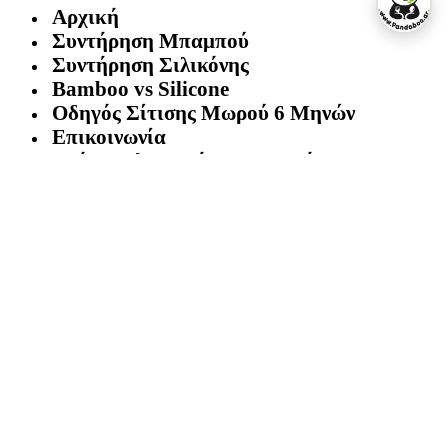
Αρχική
Συντήρηση Μπαμπού
Συντήρηση Σιλικόνης
Bamboo vs Silicone
Οδηγός Σίτισης Μωρού 6 Μηνών
Επικοινωνία
Τρόποι πληρωμής / Όροι χρήσης
Πολιτική επιστροφών
Ο Λογαριασμός μου
[dynamic_login_icon]
Facebook