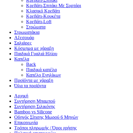
Κρεβάτι-Σπιτάκι
Κρεβάτι-Σπιτάκι Με Συρτάρι
Κλασικό Κρεβάτι
Κρεβάτι-Κουκέτα
Κρεβάτι-Loft
Στρώματα
Στρωματάκια
Αξεσουάρ
Σαλιάρες
Κόσμημα με χάραξη
Παιδικά Γυαλιά Ηλίου
Καπέλα
Back
Παιδικά καπέλα
Καπέλο Ενηλίκων
Προϊόντα με χάραξη
Όλα τα προϊόντα
Αρχική
Συντήρηση Μπαμπού
Συντήρηση Σιλικόνης
Bamboo vs Silicone
Οδηγός Σίτισης Μωρού 6 Μηνών
Επικοινωνία
Τρόποι πληρωμής / Όροι χρήσης