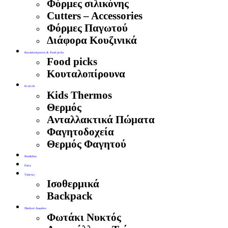
Φόρμες σιλικόνης
Cutters – Accessories
Φόρμες Παγωτού
Διάφορα Κουζινικά
Κουταλοπίρουνα & Food picks
Food picks
Κουταλοπίρουνα
EcoLife
Kids Thermos
Θερμός
Aνταλλακτικά Πώματα
Φαγητοδοχεία
Θερμός Φαγητού
Pandaboo
Estia
Τσάντες
Ισοθερμικά
Backpack
Παιδικό Δωμάτιο
Φωτάκι Νυκτός