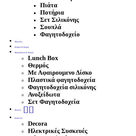
Πιάτα
Ποτήρια
Σετ Σιλικόνης
Σουπλά
Φαγητοδοχείο
Παιχνίδια
Ποτήρια & Θερμός
Φαγητοδοχεία & Θερμός
Lunch Box
Θερμός
Με Αφαιρουμενο Δίσκο
Πλαστικά φαγητοδοχεία
Φαγητοδοχεία σιλικόνης
Ανοξείδωτα
Σετ Φαγητοδοχεία
🧖‍♀️
Skincare
Κουζινικά
Decora
Ηλεκτρικές Συσκευές