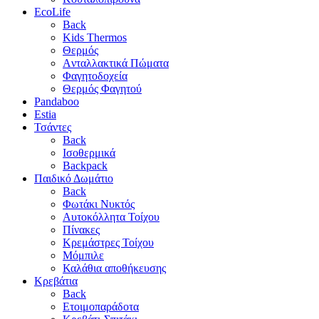
EcoLife
Back
Kids Thermos
Θερμός
Aνταλλακτικά Πώματα
Φαγητοδοχεία
Θερμός Φαγητού
Pandaboo
Estia
Τσάντες
Back
Ισοθερμικά
Backpack
Παιδικό Δωμάτιο
Back
Φωτάκι Νυκτός
Αυτοκόλλητα Τοίχου
Πίνακες
Κρεμάστρες Τοίχου
Μόμπιλε
Καλάθια αποθήκευσης
Κρεβάτια
Back
Ετοιμοπαράδοτα