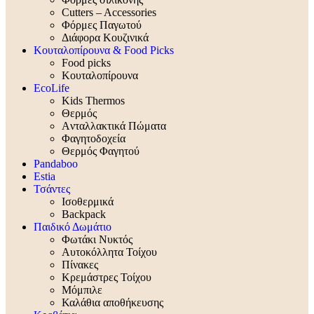
Cutters – Accessories
Φόρμες Παγωτού
Διάφορα Κουζινικά
Κουταλοπίρουνα & Food Picks
Food picks
Κουταλοπίρουνα
EcoLife
Kids Thermos
Θερμός
Aνταλλακτικά Πώματα
Φαγητοδοχεία
Θερμός Φαγητού
Pandaboo
Estia
Τσάντες
Ισοθερμικά
Backpack
Παιδικό Δωμάτιο
Φωτάκι Νυκτός
Αυτοκόλλητα Τοίχου
Πίνακες
Κρεμάστρες Τοίχου
Μόμπιλε
Καλάθια αποθήκευσης