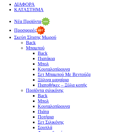
ΔΙΑΦΟΡΑ
ΚΑΤΑΣΤΗΜΑ
Νέα Προϊόντα
Προσφορές
Σκεύη Σίτισης Μωρού
Back
Μπαμπού
Back
Πιατάκια
Μπολ
Κουταλοπίρουνα
Σετ Μπαμπού Με Βεντούζα
Ξύλινα μαχαίρια
Πιατοθήκες – Ξύλα κοπής
Προϊόντα σιλικόνης
Back
Μπολ
Κουταλοπίρουνα
Πιάτα
Ποτήρια
Σετ Σιλικόνης
Σουπλά