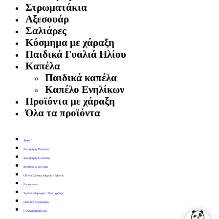
Στρωματάκια
Αξεσουάρ
Σαλιάρες
Κόσμημα με χάραξη
Παιδικά Γυαλιά Ηλίου
Καπέλα
Παιδικά καπέλα
Καπέλο Ενηλίκων
Προϊόντα με χάραξη
Όλα τα προϊόντα
Αρχική
Συντήρηση Μπαμπού
Συντήρηση Σιλικόνης
Bamboo vs Silicone
Οδηγός Σίτισης Μωρού 6 Μηνών
Επικοινωνία
Τρόποι πληρωμής / Όροι χρήσης
Πολιτική επιστροφών
Ο Λογαριασμός μου