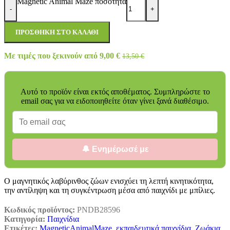
Magnetic Animal Maze ποσότητα
-
+
ΠΡΟΣΘΉΚΗ ΣΤΟ ΚΑΛΆΘΙ
Με τιμές που ξεκινούν από
9,00
€
13,50
€
Αυτό το προϊόν είναι εκτός αποθέματος. Συμπληρώστε το
email σας για να ειδοποιηθείτε όταν γίνει ξανά διαθέσιμο.
🔔 Ενημέρωσέ με
Ο μαγνητικός λαβύρινθος ζώων ενισχύει τη λεπτή κινητικότητα,
την αντίληψη και τη συγκέντρωση μέσα από παιχνίδι με μπίλιες.
Κωδικός προϊόντος:
PNDB28596
Κατηγορία:
Παιχνίδια
Ετικέτες:
MagneticAnimalMaze
,
εκπαιδευτικά παιχνίδια
,
Ζωάκια
,