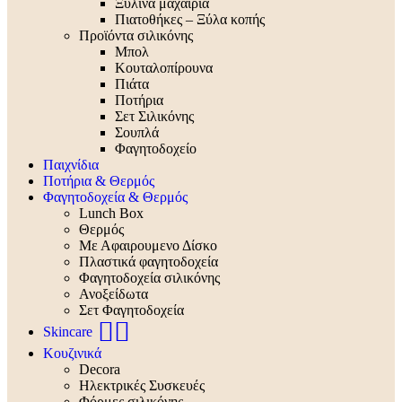
Ξύλινα μαχαίρια
Πιατοθήκες – Ξύλα κοπής
Προϊόντα σιλικόνης
Μπολ
Κουταλοπίρουνα
Πιάτα
Ποτήρια
Σετ Σιλικόνης
Σουπλά
Φαγητοδοχείο
Παιχνίδια
Ποτήρια & Θερμός
Φαγητοδοχεία & Θερμός
Lunch Box
Θερμός
Με Αφαιρουμενο Δίσκο
Πλαστικά φαγητοδοχεία
Φαγητοδοχεία σιλικόνης
Ανοξείδωτα
Σετ Φαγητοδοχεία
🧖‍♀️
Skincare
Κουζινικά
Decora
Ηλεκτρικές Συσκευές
Φόρμες σιλικόνης