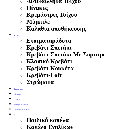
Αυτοκόλλητα Τοίχου
Πίνακες
Κρεμάστρες Τοίχου
Μόμπιλε
Καλάθια αποθήκευσης
Κρεβάτια
Ετοιμοπαράδοτα
Κρεβάτι-Σπιτάκι
Κρεβάτι-Σπιτάκι Με Συρτάρι
Κλασικό Κρεβάτι
Κρεβάτι-Κουκέτα
Κρεβάτι-Loft
Στρώματα
Στρωματάκια
Αξεσουάρ
Σαλιάρες
Κόσμημα με χάραξη
Παιδικά Γυαλιά Ηλίου
Καπέλα
Παιδικά καπέλα
Καπέλο Ενηλίκων