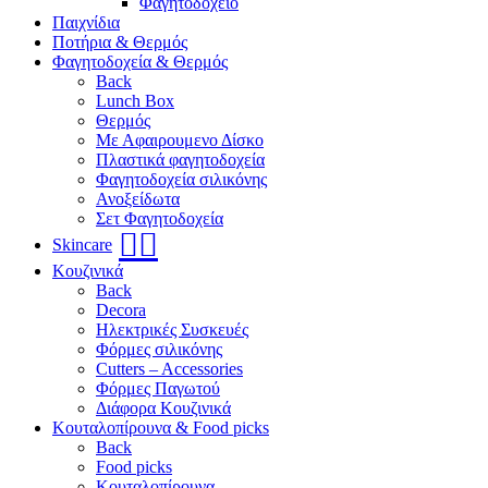
Φαγητοδοχείο
Παιχνίδια
Ποτήρια & Θερμός
Φαγητοδοχεία & Θερμός
Back
Lunch Box
Θερμός
Με Αφαιρουμενο Δίσκο
Πλαστικά φαγητοδοχεία
Φαγητοδοχεία σιλικόνης
Ανοξείδωτα
Σετ Φαγητοδοχεία
🧖‍♀️
Skincare
Κουζινικά
Back
Decora
Ηλεκτρικές Συσκευές
Φόρμες σιλικόνης
Cutters – Accessories
Φόρμες Παγωτού
Διάφορα Κουζινικά
Κουταλοπίρουνα & Food picks
Back
Food picks
Κουταλοπίρουνα