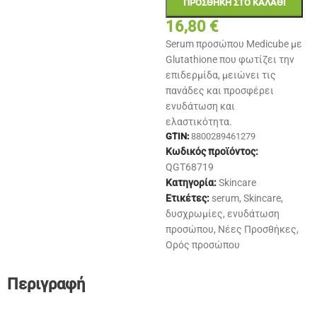
ΠΡΟΣΘΉΚΗ ΣΤΟ ΚΑΛΆΘΙ
16,80
€
Serum προσώπου Medicube με
Glutathione που φωτίζει την
επιδερμίδα, μειώνει τις
πανάδες και προσφέρει
ενυδάτωση και
ελαστικότητα.
GTIN:
8800289461279
Κωδικός προϊόντος:
QGT68719
Κατηγορία:
Skincare
Ετικέτες:
serum
,
Skincare
,
δυσχρωμίες
,
ενυδάτωση
προσώπου
,
Νέες Προσθήκες
,
Ορός προσώπου
Περιγραφή