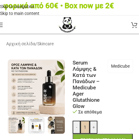
ικά από 60€ • Box now με 2€
Skip to navigation
Skip to main content
Αρχική σελίδα
/
Skincare
Serum
Medicube
Λάμψης &
Κατά των
Πανάδων –
Medicube
Ager
Glutathione
Glow
Σε απόθεμα
-
+