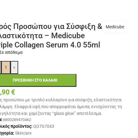
ρός Προσώπου για Σύσφιξη &
Medicube
λαστικότητα – Medicube
riple Collagen Serum 4.0 55ml
Σε απόθεμα
+
ΠΡΟΣΘΉΚΗ ΣΤΟ ΚΑΛΆΘΙ
,90
€
ς προσώπου με τριπλό κολλαγόνο για σύσφιξη, ελαστικότητα
 λάμψη. Ελαφριά υφή που απορροφάται άμεσα, ενισχύοντας τη
ιγηλότητα και χαρίζοντας “glass glow” αποτέλεσμα.
:
8800289470462
ικός προϊόντος:
QGT67043
ηγορία:
Skincare