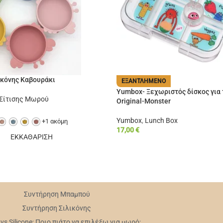
ικόνης Καβουράκι
ΕΞΑΝΤΛΗΜΈΝΟ
Yumbox- Ξεχωριστός δίσκος για
 Σίτισης Μωρού
Original-Monster
Yumbox
,
Lunch Box
+1 ακόμη
17,00
€
ΕΚΚΑΘΑΡΙΣΗ
Συντήρηση Mπαμπού
Συντήρηση Σιλικόνης
s Silicone: Ποιο πιάτο να επιλέξω για μωρό;