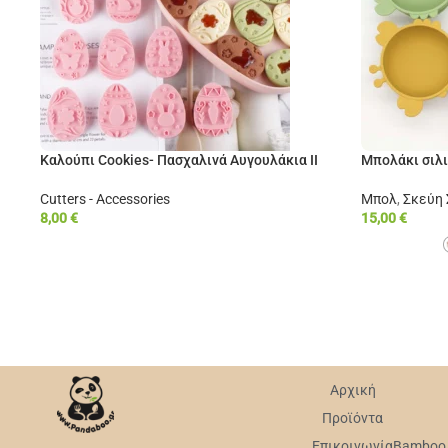
Καλούπι Cookies- Πασχαλινά Αυγουλάκια ΙΙ
Μπολάκι σιλ
Cutters - Accessories
Μπολ
,
Σκεύη
8,00
€
15,00
€
Αρχική
Προϊόντα
Επικοινωνία
Bamboo v