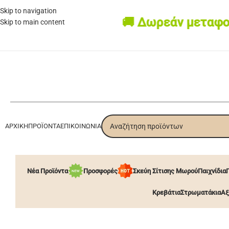
Skip to navigation
🚚 Δωρεάν μεταφορικά 
Skip to main content
ΑΡΧΙΚΉ
ΠΡΟΪΌΝΤΑ
ΕΠΙΚΟΙΝΩΝΊΑ
Νέα Προϊόντα
Προσφορές
Σκεύη Σίτισης Μωρού
Παιχνίδια
Κρεβάτια
Στρωματάκια
Αξ