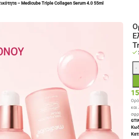
κότητα – Medicube Triple Collagen Serum 4.0 55ml
Ο
Ε
T
-
15
Ορό
και
σφρ
GTIN
Κωδ
Κατ