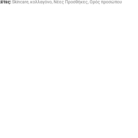
κέτες:
Skincare
,
κολλαγόνο
,
Νέες Προσθήκες
,
Ορός προσώπου