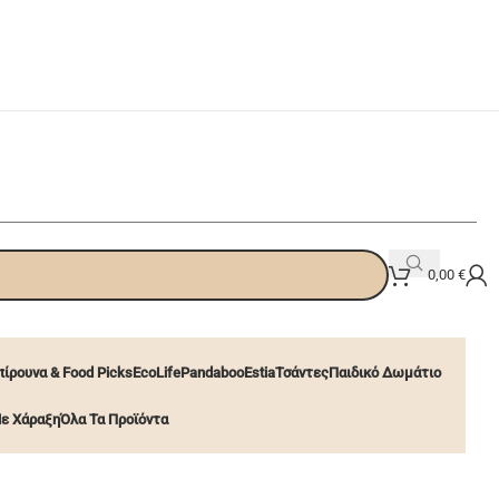
0,00
€
ίρουνα & Food Picks
EcoLife
Pandaboo
Estia
Τσάντες
Παιδικό Δωμάτιο
ε Χάραξη
Όλα Τα Προϊόντα