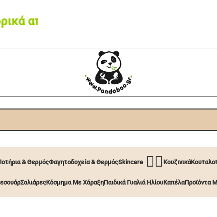
από 60€ • Box now με 2€
🧖‍♀️
Ποτήρια & Θερμός
Φαγητοδοχεία & Θερμός
Skincare
Κουζινικά
Κουταλοπ
εσουάρ
Σαλιάρες
Κόσμημα Με Χάραξη
Παιδικά Γυαλιά Ηλίου
Καπέλα
Προϊόντα Μ