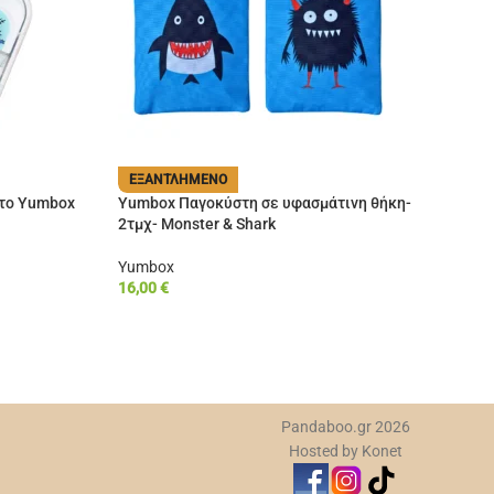
ΕΞΑΝΤΛΗΜΈΝΟ
Ε
 το Yumbox
Yumbox Παγοκύστη σε υφασμάτινη θήκη-
Mo
2τμχ- Monster & Shark
Rol
Yumbox
Lu
16,00
€
27
Pandaboo.gr 2026
Hosted by Konet