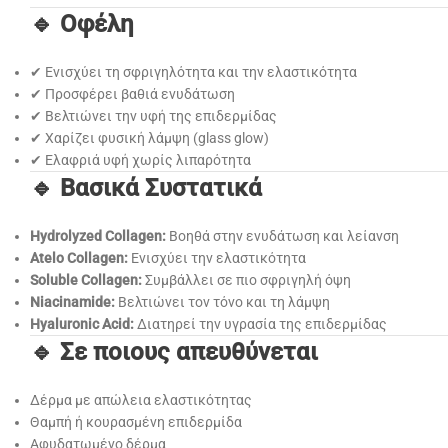
🔹 Οφέλη
✔ Ενισχύει τη σφριγηλότητα και την ελαστικότητα
✔ Προσφέρει βαθιά ενυδάτωση
✔ Βελτιώνει την υφή της επιδερμίδας
✔ Χαρίζει φυσική λάμψη (glass glow)
✔ Ελαφριά υφή χωρίς λιπαρότητα
🔹 Βασικά Συστατικά
Hydrolyzed Collagen:
Βοηθά στην ενυδάτωση και λείανση
Atelo Collagen:
Ενισχύει την ελαστικότητα
Soluble Collagen:
Συμβάλλει σε πιο σφριγηλή όψη
Niacinamide:
Βελτιώνει τον τόνο και τη λάμψη
Hyaluronic Acid:
Διατηρεί την υγρασία της επιδερμίδας
🔹 Σε ποιους απευθύνεται
Δέρμα με απώλεια ελαστικότητας
Θαμπή ή κουρασμένη επιδερμίδα
Αφυδατωμένο δέρμα