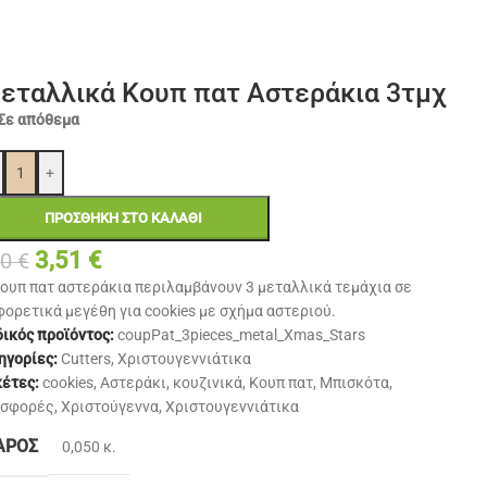
εταλλικά Κουπ πατ Αστεράκια 3τμχ
Σε απόθεμα
+
ΠΡΟΣΘΉΚΗ ΣΤΟ ΚΑΛΆΘΙ
3,51
€
90
€
κουπ πατ αστεράκια περιλαμβάνουν 3 μεταλλικά τεμάχια σε
φορετικά μεγέθη για cookies με σχήμα αστεριού.
ικός προϊόντος:
coupPat_3pieces_metal_Xmas_Stars
ηγορίες:
Cutters
,
Χριστουγεννιάτικα
κέτες:
cookies
,
Αστεράκι
,
κουζινικά
,
Κουπ πατ
,
Μπισκότα
,
σφορές
,
Χριστούγεννα
,
Χριστουγεννιάτικα
ΆΡΟΣ
0,050 κ.