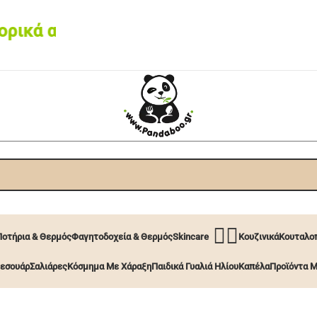
ά από 60€ • Box now με 2€
🧖‍♀️
Ποτήρια & Θερμός
Φαγητοδοχεία & Θερμός
Skincare
Κουζινικά
Κουταλοπ
εσουάρ
Σαλιάρες
Κόσμημα Με Χάραξη
Παιδικά Γυαλιά Ηλίου
Καπέλα
Προϊόντα Μ