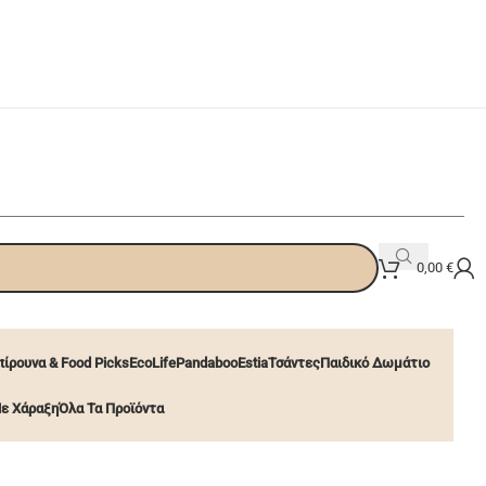
0,00
€
ίρουνα & Food Picks
EcoLife
Pandaboo
Estia
Τσάντες
Παιδικό Δωμάτιο
ε Χάραξη
Όλα Τα Προϊόντα