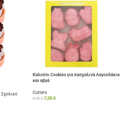
Καλούπι Cookies για πασχαλινά Λαγουδάκια
Με
και αβγά
Cut
Cutters
5,
,
Σχολικό
7,20
€
8,00
€