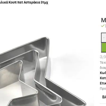
λικά Κουπ πατ Αστεράκια 3τμχ
Μ
-
3,
Τα 
δια
Κωδ
Κατ
Ετι
Προ
Β