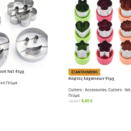
ουπ πατ 4τμχ
ΕΞΑΝΤΛΗΜΈΝΟ
Κόφτες λαχανικών 9τμχ
ικό Γεύμα
Cutters - Accessories
,
Cutters - Set
Γεύμα
9,45
€
10,50
€