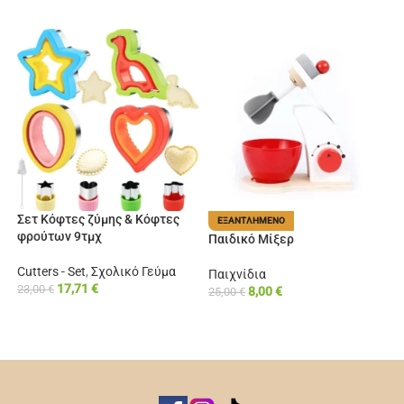
Σετ Κόφτες ζύμης & Κόφτες
ΕΞΑΝΤΛΗΜΈΝΟ
φρούτων 9τμχ
Παιδικό Μίξερ
Cutters - Set
,
Σχολικό Γεύμα
Παιχνίδια
17,71
€
23,00
€
8,00
€
25,00
€
ΠΡΟΣΘΉΚΗ ΣΤΟ ΚΑΛΆΘΙ
ΔΙΑΒΆΣΤΕ ΠΕΡΙΣΣΌΤΕΡΑ