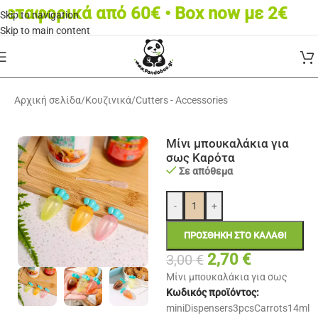
ταφορικά από 60€ • Box now με 2€
Skip to navigation
Skip to main content
Αρχική σελίδα
/
Κουζινικά
/
Cutters - Accessories
Μίνι μπουκαλάκια για
σως Καρότα
Σε απόθεμα
-
+
ΠΡΟΣΘΉΚΗ ΣΤΟ ΚΑΛΆΘΙ
2,70
€
3,00
€
Μίνι μπουκαλάκια για σως
Κωδικός προϊόντος:
miniDispensers3pcsCarrots14ml