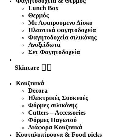
Φαγητοδοχεία & Θερμός
Lunch Box
Θερμός
Με Αφαιρουμενο Δίσκο
Πλαστικά φαγητοδοχεία
Φαγητοδοχεία σιλικόνης
Ανοξείδωτα
Σετ Φαγητοδοχεία
🧖‍♀️
Skincare
Κουζινικά
Decora
Ηλεκτρικές Συσκευές
Φόρμες σιλικόνης
Cutters – Accessories
Φόρμες Παγωτού
Διάφορα Κουζινικά
Κουταλοπίρουνα & Food picks