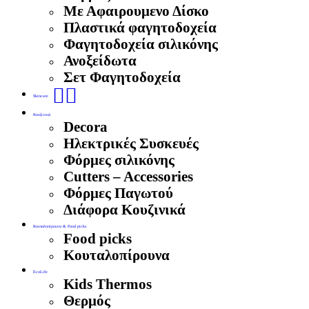
Με Αφαιρουμενο Δίσκο
Πλαστικά φαγητοδοχεία
Φαγητοδοχεία σιλικόνης
Ανοξείδωτα
Σετ Φαγητοδοχεία
🧖‍♀️
Skincare
Κουζινικά
Decora
Ηλεκτρικές Συσκευές
Φόρμες σιλικόνης
Cutters – Accessories
Φόρμες Παγωτού
Διάφορα Κουζινικά
Κουταλοπίρουνα & Food picks
Food picks
Κουταλοπίρουνα
EcoLife
Kids Thermos
Θερμός