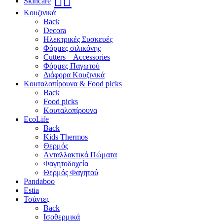
🧖‍♀️
Skincare
Κουζινικά
Back
Decora
Ηλεκτρικές Συσκευές
Φόρμες σιλικόνης
Cutters – Accessories
Φόρμες Παγωτού
Διάφορα Κουζινικά
Κουταλοπίρουνα & Food picks
Back
Food picks
Κουταλοπίρουνα
EcoLife
Back
Kids Thermos
Θερμός
Aνταλλακτικά Πώματα
Φαγητοδοχεία
Θερμός Φαγητού
Pandaboo
Estia
Τσάντες
Back
Ισοθερμικά