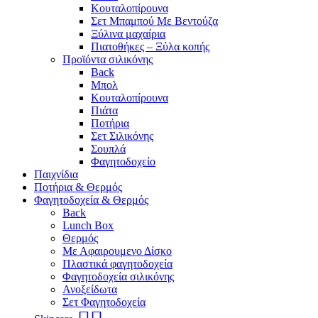
Κουταλοπίρουνα
Σετ Μπαμπού Με Βεντούζα
Ξύλινα μαχαίρια
Πιατοθήκες – Ξύλα κοπής
Προϊόντα σιλικόνης
Back
Μπολ
Κουταλοπίρουνα
Πιάτα
Ποτήρια
Σετ Σιλικόνης
Σουπλά
Φαγητοδοχείο
Παιχνίδια
Ποτήρια & Θερμός
Φαγητοδοχεία & Θερμός
Back
Lunch Box
Θερμός
Με Αφαιρουμενο Δίσκο
Πλαστικά φαγητοδοχεία
Φαγητοδοχεία σιλικόνης
Ανοξείδωτα
Σετ Φαγητοδοχεία