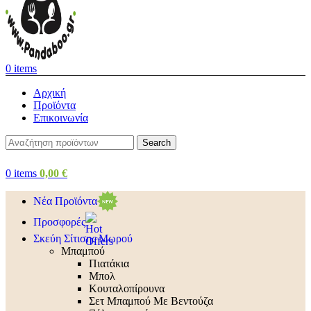
0
items
Αρχική
Προϊόντα
Επικοινωνία
Search
0
items
0,00
€
Νέα Προϊόντα
Προσφορές
Σκεύη Σίτισης Μωρού
Μπαμπού
Πιατάκια
Μπολ
Κουταλοπίρουνα
Σετ Μπαμπού Με Βεντούζα