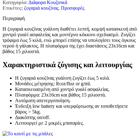
Κατηγορία:
Διάφορα Κουζινικά
Ετικέτες:
ζυγαριά κουζίνας
,
Προσφορές
Περιγραφή
Η ζυγαριά κουζίνας γυάλινη διαθέτει λεπτή, κομψή κατασκευή από
χοντρό γυαλί ασφαλείας και μοντέρνο κόκκινο σχεδιασμό. Ζυγίζει
τρόφιμα έως 5 κιλά, ενώ μπορεί επίσης να υπολογίσει τους όγκους
νερού ή γάλακτος. Η πλατφόρμα της έχει διαστάσεις 23x16cm και
βάθος 15 χιλιοστά.
Χαρακτηριστικά ζύγισης και λειτουργίας
Η ζυγαριά κουζίνας γυάλινη ζυγίζει έως 5 κιλά.
Μονάδες μέτρησης: lb:oz/floz or g/ml.
Κατασκευασμένη από χοντρό γυαλί ασφαλείας.
Πλατφόρμα: 23x16cm και βάθος 15 χιλιοστά.
Αυτόματη απενεργοποίηση.
Ένδειξη low battery και υπερφόρτωσης αν τοποθετήσετε
βάρος > 5kg.
Διακόπτης on/off.
Λειτουργεί με 2 μικρές μπαταρίες.