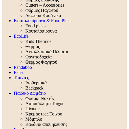
Cutters – Accessories
Φόρμες Παγωτού
Διάφορα Κουζινικά
Κουταλοπίρουνα & Food Picks
Food picks
Κουταλοπίρουνα
EcoLife
Kids Thermos
Θερμός
Aνταλλακτικά Πώματα
Φαγητοδοχεία
Θερμός Φαγητού
Pandaboo
Estia
Τσάντες
Ισοθερμικά
Backpack
Παιδικό Δωμάτιο
Φωτάκι Νυκτός
Αυτοκόλλητα Τοίχου
Πίνακες
Κρεμάστρες Τοίχου
Μόμπιλε
Καλάθια αποθήκευσης