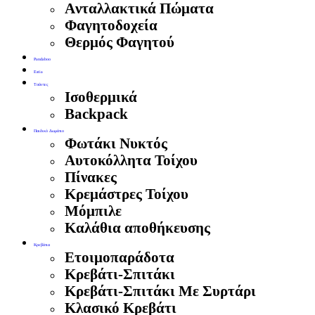
Aνταλλακτικά Πώματα
Φαγητοδοχεία
Θερμός Φαγητού
Pandaboo
Estia
Τσάντες
Ισοθερμικά
Backpack
Παιδικό Δωμάτιο
Φωτάκι Νυκτός
Αυτοκόλλητα Τοίχου
Πίνακες
Κρεμάστρες Τοίχου
Μόμπιλε
Καλάθια αποθήκευσης
Κρεβάτια
Ετοιμοπαράδοτα
Κρεβάτι-Σπιτάκι
Κρεβάτι-Σπιτάκι Με Συρτάρι
Κλασικό Κρεβάτι