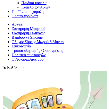
Παιδικά καπέλα
Καπέλο Ενηλίκων
Προϊόντα με χάραξη
Όλα τα προϊόντα
Αρχική
Συντήρηση Μπαμπού
Συντήρηση Σιλικόνης
Bamboo vs Silicone
Οδηγός Σίτισης Μωρού 6 Μηνών
Επικοινωνία
Τρόποι πληρωμής / Όροι χρήσης
Πολιτική επιστροφών
Ο Λογαριασμός μου
Το Καλάθι σου