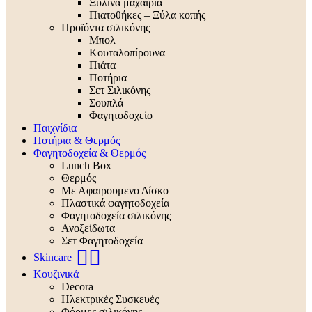
Ξύλινα μαχαίρια
Πιατοθήκες – Ξύλα κοπής
Προϊόντα σιλικόνης
Μπολ
Κουταλοπίρουνα
Πιάτα
Ποτήρια
Σετ Σιλικόνης
Σουπλά
Φαγητοδοχείο
Παιχνίδια
Ποτήρια & Θερμός
Φαγητοδοχεία & Θερμός
Lunch Box
Θερμός
Με Αφαιρουμενο Δίσκο
Πλαστικά φαγητοδοχεία
Φαγητοδοχεία σιλικόνης
Ανοξείδωτα
Σετ Φαγητοδοχεία
🧖‍♀️
Skincare
Κουζινικά
Decora
Ηλεκτρικές Συσκευές
Φόρμες σιλικόνης