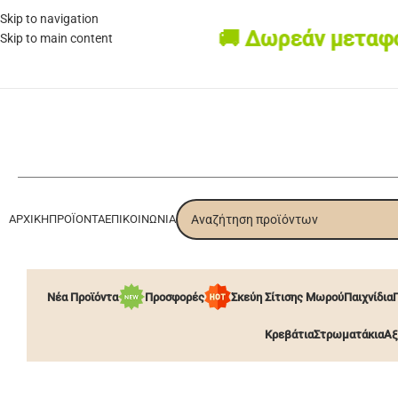
Skip to navigation
🚚 Δωρεάν μεταφορικά
Skip to main content
ΑΡΧΙΚΉ
ΠΡΟΪΌΝΤΑ
ΕΠΙΚΟΙΝΩΝΊΑ
Νέα Προϊόντα
Προσφορές
Σκεύη Σίτισης Μωρού
Παιχνίδια
Κρεβάτια
Στρωματάκια
Αξ