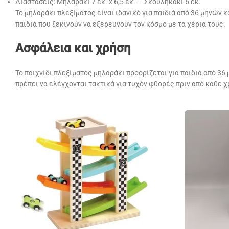
Διαστάσεις: Μηλαράκι 7 εκ. x 6,5 εκ. — Σκουληκάκι 6 εκ.
Το μηλαράκι πλεξίματος είναι ιδανικό για παιδιά από 36 μηνών κα
παιδιά που ξεκινούν να εξερευνούν τον κόσμο με τα χέρια τους.
Ασφάλεια και χρήση
Το παιχνίδι πλεξίματος μηλαράκι προορίζεται για παιδιά από 36 
πρέπει να ελέγχονται τακτικά για τυχόν φθορές πριν από κάθε χ