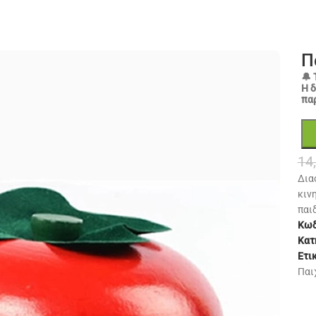
Π
🔔
Η 
πα
14
Δια
κιν
παι
Κωδ
Κατ
Ετι
Παι