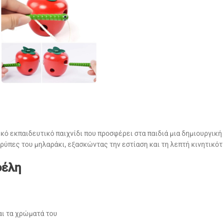
ικό εκπαιδευτικό παιχνίδι που προσφέρει στα παιδιά μια δημιουργικ
τρύπες του μηλαράκι, εξασκώντας την εστίαση και τη λεπτή κινητικότ
φέλη
αι τα χρώματά του