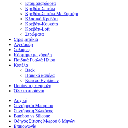
Ετοιμοπαράδοτα
Κρεβάτι-Σπιτάκι
Κρεβάτι-Σπιτάκι Με Συρτάρι
Κλασικό Κρεβάτι
Κρεβάτι-Κουκέτα
Κρεβάτι-Loft
Στρώματα
Στρωματάκια
Αξεσουάρ
Σαλιάρες
Κόσμημα με χάραξη
Παιδικά Γυαλιά Ηλίου
Καπέλα
Back
Παιδικά καπέλα
Καπέλο Ενηλίκων
Προϊόντα με χάραξη
Όλα τα προϊόντα
Αρχική
Συντήρηση Μπαμπού
Συντήρηση Σιλικόνης
Bamboo vs Silicone
Οδηγός Σίτισης Μωρού 6 Μηνών
Επικοινωνία