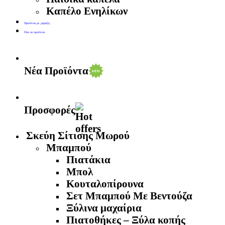
Καπέλο Ενηλίκων
Προϊόντα με χάραξη
Όλα τα προϊόντα
Νέα Προϊόντα
Προσφορές
Σκεύη Σίτισης Μωρού
Μπαμπού
Πιατάκια
Μπολ
Κουταλοπίρουνα
Σετ Μπαμπού Με Βεντούζα
Ξύλινα μαχαίρια
Πιατοθήκες – Ξύλα κοπής