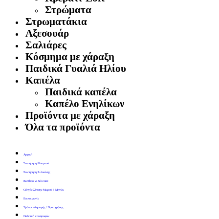
Στρώματα
Στρωματάκια
Αξεσουάρ
Σαλιάρες
Κόσμημα με χάραξη
Παιδικά Γυαλιά Ηλίου
Καπέλα
Παιδικά καπέλα
Καπέλο Ενηλίκων
Προϊόντα με χάραξη
Όλα τα προϊόντα
Αρχική
Συντήρηση Μπαμπού
Συντήρηση Σιλικόνης
Bamboo vs Silicone
Οδηγός Σίτισης Μωρού 6 Μηνών
Επικοινωνία
Τρόποι πληρωμής / Όροι χρήσης
Πολιτική επιστροφών