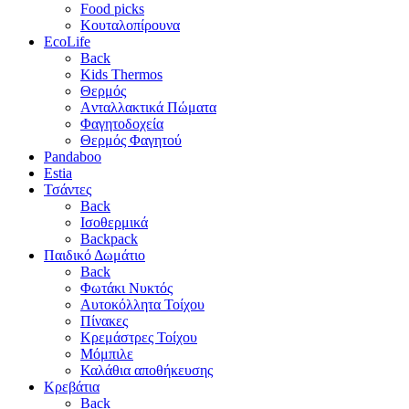
Food picks
Κουταλοπίρουνα
EcoLife
Back
Kids Thermos
Θερμός
Aνταλλακτικά Πώματα
Φαγητοδοχεία
Θερμός Φαγητού
Pandaboo
Estia
Τσάντες
Back
Ισοθερμικά
Backpack
Παιδικό Δωμάτιο
Back
Φωτάκι Νυκτός
Αυτοκόλλητα Τοίχου
Πίνακες
Κρεμάστρες Τοίχου
Μόμπιλε
Καλάθια αποθήκευσης
Κρεβάτια
Back