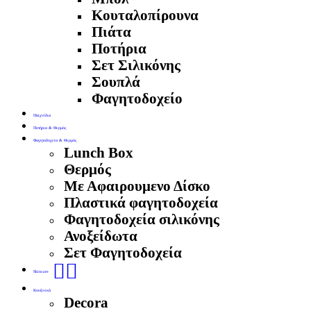
Κουταλοπίρουνα
Πιάτα
Ποτήρια
Σετ Σιλικόνης
Σουπλά
Φαγητοδοχείο
Παιχνίδια
Ποτήρια & Θερμός
Φαγητοδοχεία & Θερμός
Lunch Box
Θερμός
Με Αφαιρουμενο Δίσκο
Πλαστικά φαγητοδοχεία
Φαγητοδοχεία σιλικόνης
Ανοξείδωτα
Σετ Φαγητοδοχεία
🧖‍♀️
Skincare
Κουζινικά
Decora