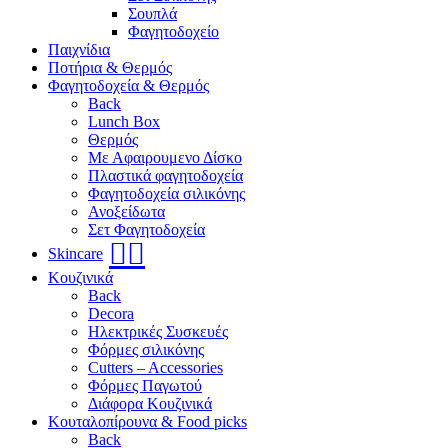
Σουπλά
Φαγητοδοχείο
Παιχνίδια
Ποτήρια & Θερμός
Φαγητοδοχεία & Θερμός
Back
Lunch Box
Θερμός
Με Αφαιρουμενο Δίσκο
Πλαστικά φαγητοδοχεία
Φαγητοδοχεία σιλικόνης
Ανοξείδωτα
Σετ Φαγητοδοχεία
🧖‍♀️
Skincare
Κουζινικά
Back
Decora
Ηλεκτρικές Συσκευές
Φόρμες σιλικόνης
Cutters – Accessories
Φόρμες Παγωτού
Διάφορα Κουζινικά
Κουταλοπίρουνα & Food picks
Back