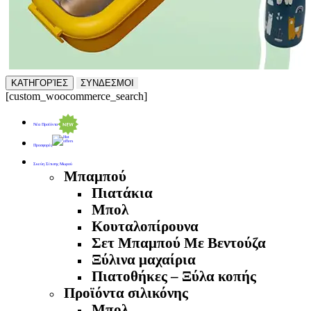
ΚΑΤΗΓΟΡΊΕΣ
ΣΥΝΔΕΣΜΟΙ
[custom_woocommerce_search]
Νέα Προϊόντα
Προσφορές
Σκεύη Σίτισης Μωρού
Μπαμπού
Πιατάκια
Μπολ
Κουταλοπίρουνα
Σετ Μπαμπού Με Βεντούζα
Ξύλινα μαχαίρια
Πιατοθήκες – Ξύλα κοπής
Προϊόντα σιλικόνης
Μπολ