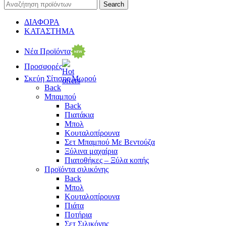
Search
ΔΙΑΦΟΡΑ
ΚΑΤΑΣΤΗΜΑ
Νέα Προϊόντα
Προσφορές
Σκεύη Σίτισης Μωρού
Back
Μπαμπού
Back
Πιατάκια
Μπολ
Κουταλοπίρουνα
Σετ Μπαμπού Με Βεντούζα
Ξύλινα μαχαίρια
Πιατοθήκες – Ξύλα κοπής
Προϊόντα σιλικόνης
Back
Μπολ
Κουταλοπίρουνα
Πιάτα
Ποτήρια
Σετ Σιλικόνης