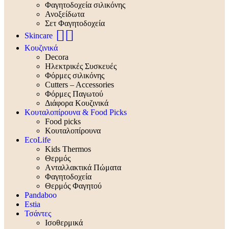
Φαγητοδοχεία σιλικόνης
Ανοξείδωτα
Σετ Φαγητοδοχεία
🧖‍♀️
Skincare
Κουζινικά
Decora
Ηλεκτρικές Συσκευές
Φόρμες σιλικόνης
Cutters – Accessories
Φόρμες Παγωτού
Διάφορα Κουζινικά
Κουταλοπίρουνα & Food Picks
Food picks
Κουταλοπίρουνα
EcoLife
Kids Thermos
Θερμός
Aνταλλακτικά Πώματα
Φαγητοδοχεία
Θερμός Φαγητού
Pandaboo
Estia
Τσάντες
Ισοθερμικά