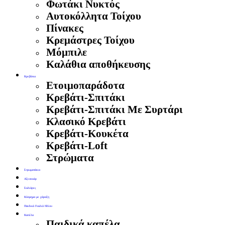
Φωτάκι Νυκτός
Αυτοκόλλητα Τοίχου
Πίνακες
Κρεμάστρες Τοίχου
Μόμπιλε
Καλάθια αποθήκευσης
Κρεβάτια
Ετοιμοπαράδοτα
Κρεβάτι-Σπιτάκι
Κρεβάτι-Σπιτάκι Με Συρτάρι
Κλασικό Κρεβάτι
Κρεβάτι-Κουκέτα
Κρεβάτι-Loft
Στρώματα
Στρωματάκια
Αξεσουάρ
Σαλιάρες
Κόσμημα με χάραξη
Παιδικά Γυαλιά Ηλίου
Καπέλα
Παιδικά καπέλα