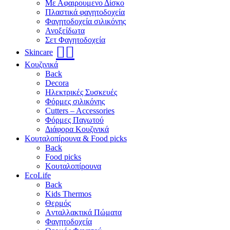
Με Αφαιρουμενο Δίσκο
Πλαστικά φαγητοδοχεία
Φαγητοδοχεία σιλικόνης
Ανοξείδωτα
Σετ Φαγητοδοχεία
🧖‍♀️
Skincare
Κουζινικά
Back
Decora
Ηλεκτρικές Συσκευές
Φόρμες σιλικόνης
Cutters – Accessories
Φόρμες Παγωτού
Διάφορα Κουζινικά
Κουταλοπίρουνα & Food picks
Back
Food picks
Κουταλοπίρουνα
EcoLife
Back
Kids Thermos
Θερμός
Aνταλλακτικά Πώματα
Φαγητοδοχεία