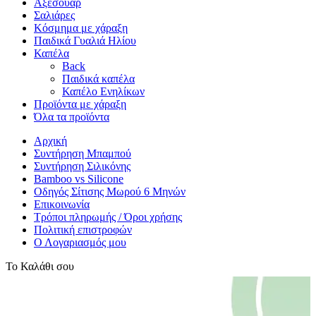
Αξεσουάρ
Σαλιάρες
Κόσμημα με χάραξη
Παιδικά Γυαλιά Ηλίου
Καπέλα
Back
Παιδικά καπέλα
Καπέλο Ενηλίκων
Προϊόντα με χάραξη
Όλα τα προϊόντα
Αρχική
Συντήρηση Μπαμπού
Συντήρηση Σιλικόνης
Bamboo vs Silicone
Οδηγός Σίτισης Μωρού 6 Μηνών
Επικοινωνία
Τρόποι πληρωμής / Όροι χρήσης
Πολιτική επιστροφών
Ο Λογαριασμός μου
Το Καλάθι σου