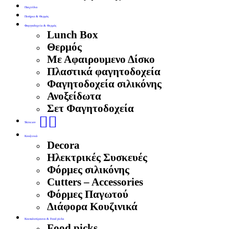
Παιχνίδια
Ποτήρια & Θερμός
Φαγητοδοχεία & Θερμός
Lunch Box
Θερμός
Με Αφαιρουμενο Δίσκο
Πλαστικά φαγητοδοχεία
Φαγητοδοχεία σιλικόνης
Ανοξείδωτα
Σετ Φαγητοδοχεία
🧖‍♀️
Skincare
Κουζινικά
Decora
Ηλεκτρικές Συσκευές
Φόρμες σιλικόνης
Cutters – Accessories
Φόρμες Παγωτού
Διάφορα Κουζινικά
Κουταλοπίρουνα & Food picks
Food picks