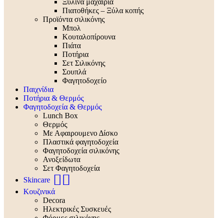
Ξύλινα μαχαίρια
Πιατοθήκες – Ξύλα κοπής
Προϊόντα σιλικόνης
Μπολ
Κουταλοπίρουνα
Πιάτα
Ποτήρια
Σετ Σιλικόνης
Σουπλά
Φαγητοδοχείο
Παιχνίδια
Ποτήρια & Θερμός
Φαγητοδοχεία & Θερμός
Lunch Box
Θερμός
Με Αφαιρουμενο Δίσκο
Πλαστικά φαγητοδοχεία
Φαγητοδοχεία σιλικόνης
Ανοξείδωτα
Σετ Φαγητοδοχεία
🧖‍♀️
Skincare
Κουζινικά
Decora
Ηλεκτρικές Συσκευές
Φόρμες σιλικόνης