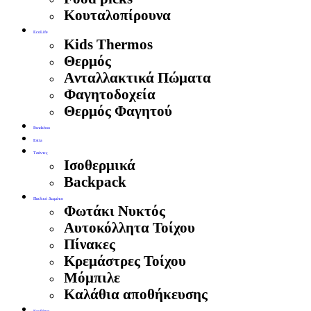
Κουταλοπίρουνα
EcoLife
Kids Thermos
Θερμός
Aνταλλακτικά Πώματα
Φαγητοδοχεία
Θερμός Φαγητού
Pandaboo
Estia
Τσάντες
Ισοθερμικά
Backpack
Παιδικό Δωμάτιο
Φωτάκι Νυκτός
Αυτοκόλλητα Τοίχου
Πίνακες
Κρεμάστρες Τοίχου
Μόμπιλε
Καλάθια αποθήκευσης
Κρεβάτια