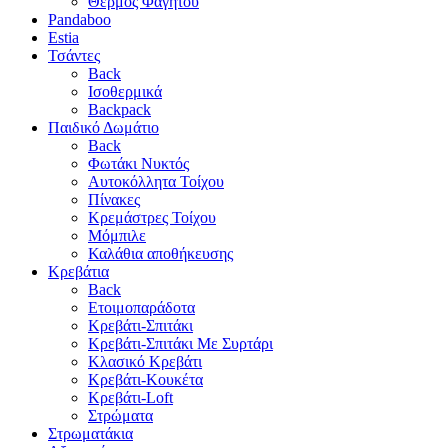
Θερμός Φαγητού
Pandaboo
Estia
Τσάντες
Back
Ισοθερμικά
Backpack
Παιδικό Δωμάτιο
Back
Φωτάκι Νυκτός
Αυτοκόλλητα Τοίχου
Πίνακες
Κρεμάστρες Τοίχου
Μόμπιλε
Καλάθια αποθήκευσης
Κρεβάτια
Back
Ετοιμοπαράδοτα
Κρεβάτι-Σπιτάκι
Κρεβάτι-Σπιτάκι Με Συρτάρι
Κλασικό Κρεβάτι
Κρεβάτι-Κουκέτα
Κρεβάτι-Loft
Στρώματα
Στρωματάκια