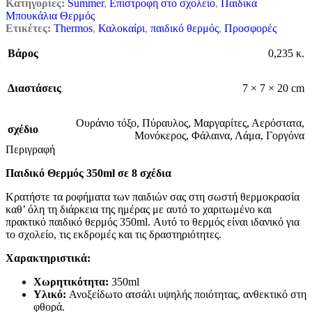
Κατηγορίες:
Summer
,
Επιστροφή στο σχολείο
,
Παιδικά
Μπουκάλια Θερμός
Ετικέτες:
Thermos
,
Καλοκαίρι
,
παιδικό θερμός
,
Προσφορές
Βάρος
0,235 κ.
Διαστάσεις
7 × 7 × 20 cm
Ουράνιο τόξο
,
Πύραυλος
,
Μαργαρίτες
,
Αερόστατα
,
σχέδιο
Μονόκερος
,
Φάλαινα
,
Λάμα
,
Γοργόνα
Περιγραφή
Παιδικό Θερμός 350ml σε 8 σχέδια
Κρατήστε τα ροφήματα των παιδιών σας στη σωστή θερμοκρασία
καθ’ όλη τη διάρκεια της ημέρας με αυτό το χαριτωμένο και
πρακτικό παιδικό θερμός 350ml. Αυτό το θερμός είναι ιδανικό για
το σχολείο, τις εκδρομές και τις δραστηριότητες.
Χαρακτηριστικά:
Χωρητικότητα:
350ml
Υλικό:
Ανοξείδωτο ατσάλι υψηλής ποιότητας, ανθεκτικό στη
φθορά.