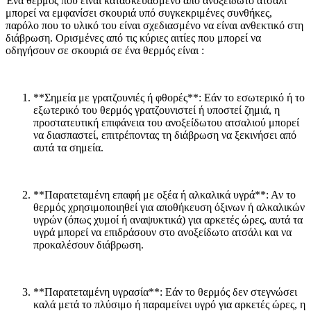
Ένα θερμός που είναι κατασκευασμένο από ανοξείδωτο ατσάλι
μπορεί να εμφανίσει σκουριά υπό συγκεκριμένες συνθήκες,
παρόλο που το υλικό του είναι σχεδιασμένο να είναι ανθεκτικό στη
διάβρωση. Ορισμένες από τις κύριες αιτίες που μπορεί να
οδηγήσουν σε σκουριά σε ένα θερμός είναι :
**Σημεία με γρατζουνιές ή φθορές**: Εάν το εσωτερικό ή το
εξωτερικό του θερμός γρατζουνιστεί ή υποστεί ζημιά, η
προστατευτική επιφάνεια του ανοξείδωτου ατσαλιού μπορεί
να διασπαστεί, επιτρέποντας τη διάβρωση να ξεκινήσει από
αυτά τα σημεία.
**Παρατεταμένη επαφή με οξέα ή αλκαλικά υγρά**: Αν το
θερμός χρησιμοποιηθεί για αποθήκευση όξινων ή αλκαλικών
υγρών (όπως χυμοί ή αναψυκτικά) για αρκετές ώρες, αυτά τα
υγρά μπορεί να επιδράσουν στο ανοξείδωτο ατσάλι και να
προκαλέσουν διάβρωση.
**Παρατεταμένη υγρασία**: Εάν το θερμός δεν στεγνώσει
καλά μετά το πλύσιμο ή παραμείνει υγρό για αρκετές ώρες, η