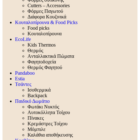
Cutters – Accessories
Φόρμες Παγωτού
Διάφορα Κουζινικά
Κουταλοπίρουνα & Food Picks
Food picks
Κουταλοπίρουνα
EcoLife
Kids Thermos
Θερμός
Aνταλλακτικά Πώματα
Φαγητοδοχεία
Θερμός Φαγητού
Pandaboo
Estia
Τσάντες
Ισοθερμικά
Backpack
Παιδικό Δωμάτιο
Φωτάκι Νυκτός
Αυτοκόλλητα Τοίχου
Πίνακες
Κρεμάστρες Τοίχου
Μόμπιλε
Καλάθια αποθήκευσης