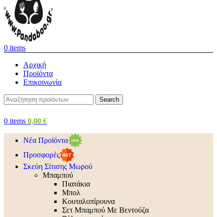
0
items
Αρχική
Προϊόντα
Επικοινωνία
Search
0
items
0,00
€
Νέα Προϊόντα
Προσφορές
Σκεύη Σίτισης Μωρού
Μπαμπού
Πιατάκια
Μπολ
Κουταλοπίρουνα
Σετ Μπαμπού Με Βεντούζα