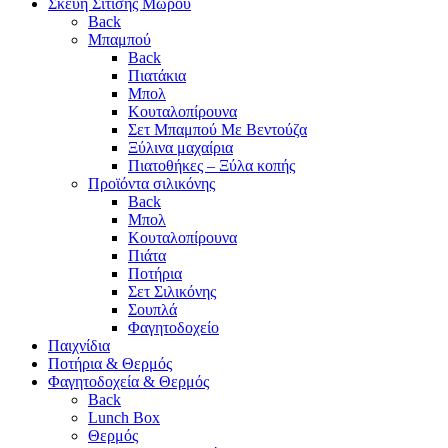
Σκεύη Σίτισης Μωρού
Back
Μπαμπού
Back
Πιατάκια
Μπολ
Κουταλοπίρουνα
Σετ Μπαμπού Με Βεντούζα
Ξύλινα μαχαίρια
Πιατοθήκες – Ξύλα κοπής
Προϊόντα σιλικόνης
Back
Μπολ
Κουταλοπίρουνα
Πιάτα
Ποτήρια
Σετ Σιλικόνης
Σουπλά
Φαγητοδοχείο
Παιχνίδια
Ποτήρια & Θερμός
Φαγητοδοχεία & Θερμός
Back
Lunch Box
Θερμός