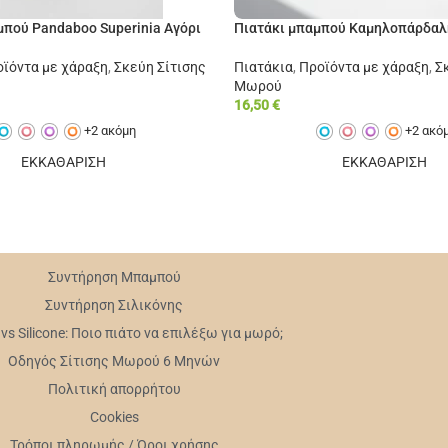
πού Pandaboo Superinia Αγόρι
Πιατάκι μπαμπού Καμηλοπάρδαλ
ϊόντα με χάραξη
,
Σκεύη Σίτισης
Πιατάκια
,
Προϊόντα με χάραξη
,
Σ
Μωρού
16,50
€
+2 ακόμη
+2 ακό
ΕΚΚΑΘΑΡΙΣΗ
ΕΚΚΑΘΑΡΙΣΗ
Συντήρηση Mπαμπού
Συντήρηση Σιλικόνης
s Silicone: Ποιο πιάτο να επιλέξω για μωρό;
Οδηγός Σίτισης Μωρού 6 Μηνών
Πολιτική απορρήτου
Cookies
Τρόποι πληρωμής / Όροι χρήσης