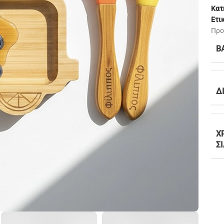
Κατ
Ετι
Προ
Β
Δ
Χ
Σ