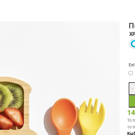
Π
ΧΡ
Ext
-
14
Το 
το 
Κωδ