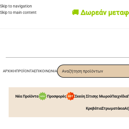
Skip to navigation
🚚 Δωρεάν μεταφορικά
Skip to main content
ΑΡΧΙΚΉ
ΠΡΟΪΌΝΤΑ
ΕΠΙΚΟΙΝΩΝΊΑ
Νέα Προϊόντα
Προσφορές
Σκεύη Σίτισης Μωρού
Παιχνίδια
Κρεβάτια
Στρωματάκια
Αξ