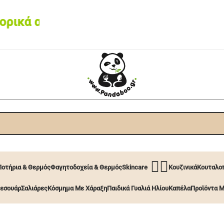
 από 60€ • Box now με 2€
🧖‍♀️
Ποτήρια & Θερμός
Φαγητοδοχεία & Θερμός
Skincare
Κουζινικά
Κουταλοπ
εσουάρ
Σαλιάρες
Κόσμημα Με Χάραξη
Παιδικά Γυαλιά Ηλίου
Καπέλα
Προϊόντα Μ