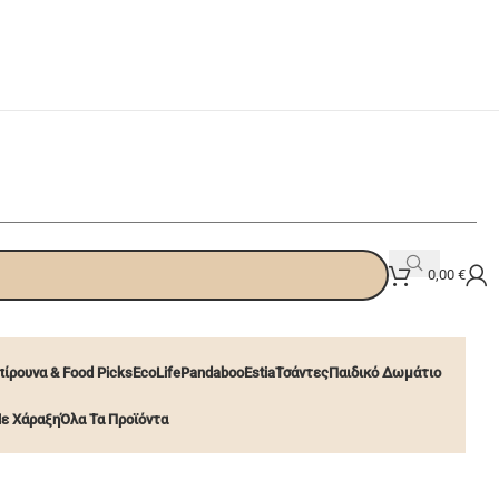
0,00
€
ίρουνα & Food Picks
EcoLife
Pandaboo
Estia
Τσάντες
Παιδικό Δωμάτιο
ε Χάραξη
Όλα Τα Προϊόντα