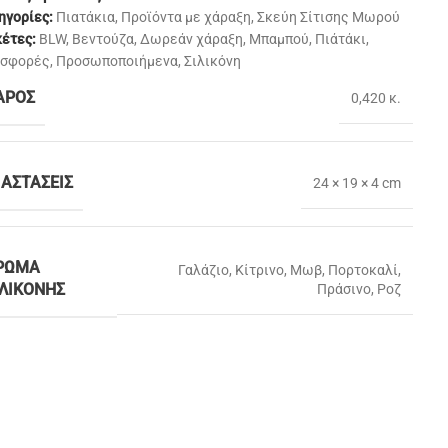
ηγορίες:
Πιατάκια
,
Προϊόντα με χάραξη
,
Σκεύη Σίτισης Μωρού
κέτες:
BLW
,
Βεντούζα
,
Δωρεάν χάραξη
,
Μπαμπού
,
Πιάτάκι
,
σφορές
,
Προσωποποιήμενα
,
Σιλικόνη
ΆΡΟΣ
0,420 κ.
ΙΑΣΤΆΣΕΙΣ
24 × 19 × 4 cm
ΡΏΜΑ
Γαλάζιο
,
Κίτρινο
,
Μωβ
,
Πορτοκαλί
,
ΙΛΙΚΌΝΗΣ
Πράσινο
,
Ροζ