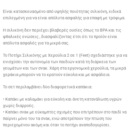
Είναι κατασκευασμένο από υψηλής ποιότητας σιλικόνη, ειδικά
επιλεγμένη για να είναι απόλυτα ασφαλής για επαφή με τρόφιμα.
Η σιλικόνη δεν περιέχει βλαβερές ουσίες όπως το BPA και τις
φθαλικές ενώσεις , διασφαλίζοντας έτσι ότι το προϊόν είναι
απόλυτα ασφαλές για τα μικρά σας.
Το Ποτήρι Σιλικόνης με Χερούλια 2 σε 1 (Feet) σχεδιάστηκε για να
ενισχύσει την αυτονομία των παιδιών κατά τη διάρκεια των
γευμάτων και των σνακ. Χάρη στα εργονομικά χερούλια, τα μικρά
χεράκια μπορούν να το κρατούν εύκολα και με ασφάλεια.
Το σετ περιλαμβάνει δύο διαφορετικά καπάκια:
• Καπάκι με καλαμάκι για εύκολη και άνετη κατανάλωση υγρών
χωρίς διαρροές.
• Καπάκι σνακ με εύκαμπτες σχισμές που επιτρέπουν στο παιδί να
παίρνει μόνο του τα σνακ, ενώ αποτρέπουν την πτώση του
περιεχομένου ακόμη και όταν το ποτήρι αναποδογυρίσει.