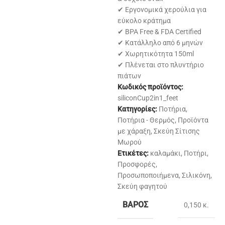
✔ Εργονομικά χερούλια για
εύκολο κράτημα
✔ BPA Free & FDA Certified
✔ Κατάλληλο από 6 μηνών
✔ Χωρητικότητα 150ml
✔ Πλένεται στο πλυντήριο
πιάτων
Κωδικός προϊόντος:
siliconCup2in1_feet
Κατηγορίες:
Ποτήρια
,
Ποτήρια - Θερμός
,
Προϊόντα
με χάραξη
,
Σκεύη Σίτισης
Μωρού
Ετικέτες:
καλαμάκι
,
Ποτήρι
,
Προσφορές
,
Προσωποποιήμενα
,
Σιλικόνη
,
Σκεύη φαγητού
ΒΆΡΟΣ
0,150 κ.