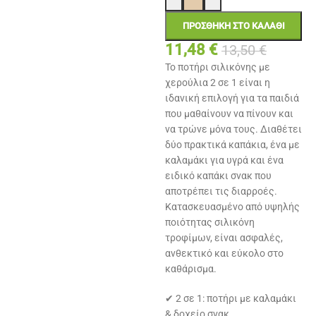
ΠΡΟΣΘΉΚΗ ΣΤΟ ΚΑΛΆΘΙ
11,48
€
13,50
€
Το ποτήρι σιλικόνης με
χερούλια 2 σε 1 είναι η
ιδανική επιλογή για τα παιδιά
που μαθαίνουν να πίνουν και
να τρώνε μόνα τους. Διαθέτει
δύο πρακτικά καπάκια, ένα με
καλαμάκι για υγρά και ένα
ειδικό καπάκι σνακ που
αποτρέπει τις διαρροές.
Κατασκευασμένο από υψηλής
ποιότητας σιλικόνη
τροφίμων, είναι ασφαλές,
ανθεκτικό και εύκολο στο
καθάρισμα.
✔ 2 σε 1: ποτήρι με καλαμάκι
& δοχείο σνακ