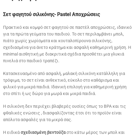
Σετ φαγητού σιλικόνης- Pastel Αποχρώσεις
Πρακτικό και κομψό σετ φαγητού σε παστέλ αποχρώσεις, ιδανικό
για τα πρώτα γεύματα του παιδιού. Το σετ περιλαμβάνει μπολ,
πιάτο χωρίς χωρίσματα και κουταλοπίρουνα σιλικόνης,
σχεδιασμένα για άνετο κράτημα και ασφαλή καθημερινή χρήση. Η
minimal αισθητική με διακριτικά σχέδια προσθέτει μια γλυκιά
πινελιά στο παιδικό τραπέζι.
Κατασκευασμένο από ασφαλή, μαλακή σιλικόνη κατάλληλη για
τρόφιμα, το σετ είναι ανθεκτικό, εύκολο στο καθάρισμα και
φιλικό για μικρά παιδιά. Ιδανική επιλογή για καθημερινή χρήση
στο σπίτι ή ως δώρο για μωρά και μικρά παιδιά.
Η σιλικόνη δεν περιέχει βλαβερές ουσίες όπως το BPA και τις
φθαλικές ενώσεις , διασφαλίζοντας έτσι ότι το προϊόν είναι
απόλυτα ασφαλές για τα μικρά σας.
Η ειδικά
σχεδιασμένη βεντούζα
στο κάτω μέρος των μπολ και