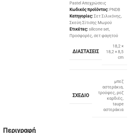
Pastel Αποχρώσεις
Κωδικός προϊόντος:
PNDB
Κατηγορίες:
Σετ Σιλικόνης
,
Σκεύη Σίτισης Μωρού
Ετικέτες:
silicone set
,
Προσφορές
,
σετ φαγητού
18,2 ×
ΔΙΑΣΤΆΣΕΙΣ
18,2 × 8,5
cm
μπεζ
αστεράκια
,
τρούφες
,
ροζ
ΣΧΈΔΙΟ
καρδιές
,
taupe
αστεράκια
Περιγραφή