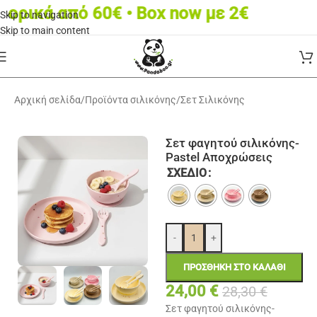
κά από 60€ • Box now με 2€
Skip to navigation
Skip to main content
Αρχική σελίδα
/
Προϊόντα σιλικόνης
/
Σετ Σιλικόνης
Σετ φαγητού σιλικόνης-
Pastel Αποχρώσεις
ΣΧΈΔΙΟ
-
+
ΠΡΟΣΘΉΚΗ ΣΤΟ ΚΑΛΆΘΙ
24,00
€
28,30
€
Σετ φαγητού σιλικόνης-