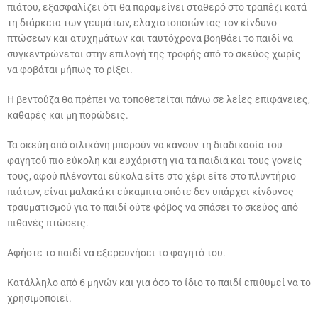
πιάτου, εξασφαλίζει ότι θα παραμείνει σταθερό στο τραπέζι κατά
τη διάρκεια των γευμάτων, ελαχιστοποιώντας τον κίνδυνο
πτώσεων και ατυχημάτων και ταυτόχρονα βοηθάει το παιδί να
συγκεντρώνεται στην επιλογή της τροφής από το σκεύος χωρίς
να φοβάται μήπως το ρίξει.
Η βεντούζα θα πρέπει να τοποθετείται πάνω σε λείες επιφάνειες,
καθαρές και μη πορώδεις.
Τα σκεύη από σιλικόνη μπορούν να κάνουν τη διαδικασία του
φαγητού πιο εύκολη και ευχάριστη για τα παιδιά και τους γονείς
τους, αφού πλένονται εύκολα είτε στο χέρι είτε στο πλυντήριο
πιάτων, είναι μαλακά κι εύκαμπτα οπότε δεν υπάρχει κίνδυνος
τραυματισμού για το παιδί ούτε φόβος να σπάσει το σκεύος από
πιθανές πτώσεις.
Αφήστε το παιδί να εξερευνήσει το φαγητό του.
Κατάλληλο από 6 μηνών και για όσο το ίδιο το παιδί επιθυμεί να το
χρησιμοποιεί.