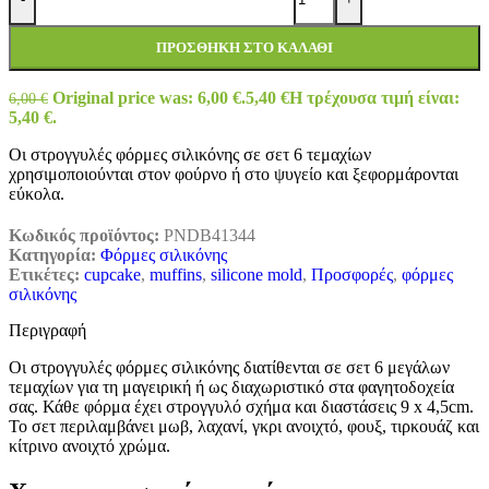
ΠΡΟΣΘΉΚΗ ΣΤΟ ΚΑΛΆΘΙ
Original price was: 6,00 €.
5,40
€
Η τρέχουσα τιμή είναι:
6,00
€
5,40 €.
Οι στρογγυλές φόρμες σιλικόνης σε σετ 6 τεμαχίων
χρησιμοποιούνται στον φούρνο ή στο ψυγείο και ξεφορμάρονται
εύκολα.
Κωδικός προϊόντος:
PNDB41344
Κατηγορία:
Φόρμες σιλικόνης
Ετικέτες:
cupcake
,
muffins
,
silicone mold
,
Προσφορές
,
φόρμες
σιλικόνης
Περιγραφή
Οι στρογγυλές φόρμες σιλικόνης διατίθενται σε σετ 6 μεγάλων
τεμαχίων για τη μαγειρική ή ως διαχωριστικό στα φαγητοδοχεία
σας. Κάθε φόρμα έχει στρογγυλό σχήμα και διαστάσεις 9 x 4,5cm.
Το σετ περιλαμβάνει μωβ, λαχανί, γκρι ανοιχτό, φουξ, τιρκουάζ και
κίτρινο ανοιχτό χρώμα.