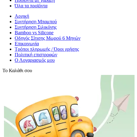
Προϊόντα με χάραξη
Όλα τα προϊόντα
Αρχική
Συντήρηση Μπαμπού
Συντήρηση Σιλικόνης
Bamboo vs Silicone
Οδηγός Σίτισης Μωρού 6 Μηνών
Επικοινωνία
Τρόποι πληρωμής / Όροι χρήσης
Πολιτική επιστροφών
Ο Λογαριασμός μου
Το Καλάθι σου