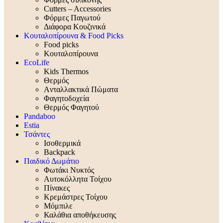
Cutters – Accessories
Φόρμες Παγωτού
Διάφορα Κουζινικά
Κουταλοπίρουνα & Food Picks
Food picks
Κουταλοπίρουνα
EcoLife
Kids Thermos
Θερμός
Aνταλλακτικά Πώματα
Φαγητοδοχεία
Θερμός Φαγητού
Pandaboo
Estia
Τσάντες
Ισοθερμικά
Backpack
Παιδικό Δωμάτιο
Φωτάκι Νυκτός
Αυτοκόλλητα Τοίχου
Πίνακες
Κρεμάστρες Τοίχου
Μόμπιλε
Καλάθια αποθήκευσης