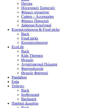
Decora
Ηλεκτρικές Συσκευές
Φόρμες σιλικόνης
Cutters – Accessories
Φόρμες Παγωτού
Διάφορα Κουζινικά
Κουταλοπίρουνα & Food picks
Back
Food picks
Κουταλοπίρουνα
EcoLife
Back
Kids Thermos
Θερμός
Aνταλλακτικά Πώματα
Φαγητοδοχεία
Θερμός Φαγητού
Pandaboo
Estia
Τσάντες
Back
Ισοθερμικά
Backpack
Παιδικό Δωμάτιο
Back