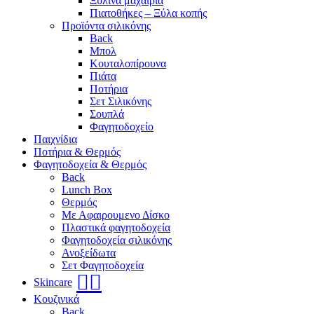
Ξύλινα μαχαίρια
Πιατοθήκες – Ξύλα κοπής
Προϊόντα σιλικόνης
Back
Μπολ
Κουταλοπίρουνα
Πιάτα
Ποτήρια
Σετ Σιλικόνης
Σουπλά
Φαγητοδοχείο
Παιχνίδια
Ποτήρια & Θερμός
Φαγητοδοχεία & Θερμός
Back
Lunch Box
Θερμός
Με Αφαιρουμενο Δίσκο
Πλαστικά φαγητοδοχεία
Φαγητοδοχεία σιλικόνης
Ανοξείδωτα
Σετ Φαγητοδοχεία
🧖‍♀️
Skincare
Κουζινικά
Back