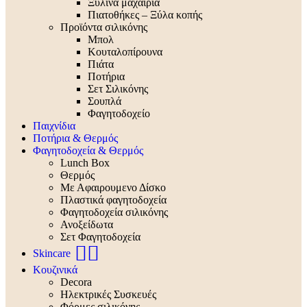
Ξύλινα μαχαίρια
Πιατοθήκες – Ξύλα κοπής
Προϊόντα σιλικόνης
Μπολ
Κουταλοπίρουνα
Πιάτα
Ποτήρια
Σετ Σιλικόνης
Σουπλά
Φαγητοδοχείο
Παιχνίδια
Ποτήρια & Θερμός
Φαγητοδοχεία & Θερμός
Lunch Box
Θερμός
Με Αφαιρουμενο Δίσκο
Πλαστικά φαγητοδοχεία
Φαγητοδοχεία σιλικόνης
Ανοξείδωτα
Σετ Φαγητοδοχεία
🧖‍♀️
Skincare
Κουζινικά
Decora
Ηλεκτρικές Συσκευές
Φόρμες σιλικόνης