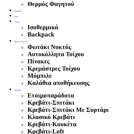
Θερμός Φαγητού
Pandaboo
Estia
Τσάντες
Ισοθερμικά
Backpack
Παιδικό Δωμάτιο
Φωτάκι Νυκτός
Αυτοκόλλητα Τοίχου
Πίνακες
Κρεμάστρες Τοίχου
Μόμπιλε
Καλάθια αποθήκευσης
Κρεβάτια
Ετοιμοπαράδοτα
Κρεβάτι-Σπιτάκι
Κρεβάτι-Σπιτάκι Με Συρτάρι
Κλασικό Κρεβάτι
Κρεβάτι-Κουκέτα
Κρεβάτι-Loft