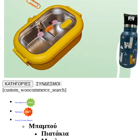
ΚΑΤΗΓΟΡΊΕΣ
ΣΥΝΔΕΣΜΟΙ
[custom_woocommerce_search]
Νέα Προϊόντα
Προσφορές
Σκεύη Σίτισης Μωρού
Μπαμπού
Πιατάκια