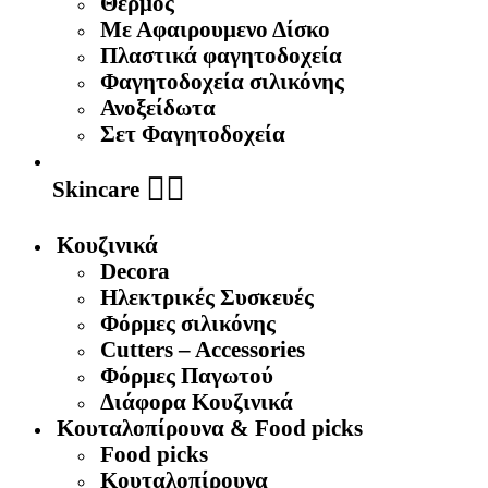
Θερμός
Με Αφαιρουμενο Δίσκο
Πλαστικά φαγητοδοχεία
Φαγητοδοχεία σιλικόνης
Ανοξείδωτα
Σετ Φαγητοδοχεία
🧖‍♀️
Skincare
Κουζινικά
Decora
Ηλεκτρικές Συσκευές
Φόρμες σιλικόνης
Cutters – Accessories
Φόρμες Παγωτού
Διάφορα Κουζινικά
Κουταλοπίρουνα & Food picks
Food picks
Κουταλοπίρουνα