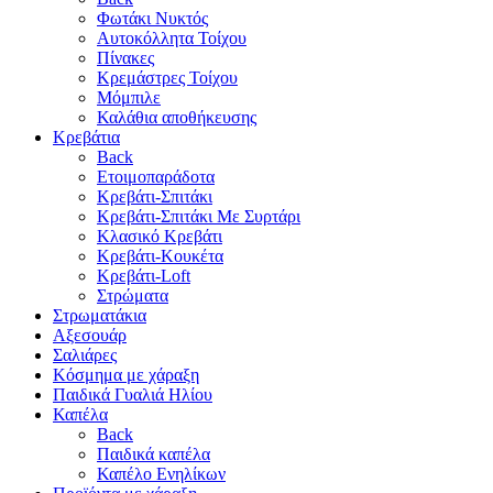
Φωτάκι Νυκτός
Αυτοκόλλητα Τοίχου
Πίνακες
Κρεμάστρες Τοίχου
Μόμπιλε
Καλάθια αποθήκευσης
Κρεβάτια
Back
Ετοιμοπαράδοτα
Κρεβάτι-Σπιτάκι
Κρεβάτι-Σπιτάκι Με Συρτάρι
Κλασικό Κρεβάτι
Κρεβάτι-Κουκέτα
Κρεβάτι-Loft
Στρώματα
Στρωματάκια
Αξεσουάρ
Σαλιάρες
Κόσμημα με χάραξη
Παιδικά Γυαλιά Ηλίου
Καπέλα
Back
Παιδικά καπέλα
Καπέλο Ενηλίκων