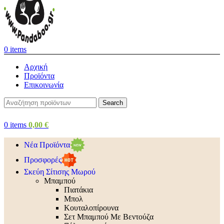
0
items
Αρχική
Προϊόντα
Επικοινωνία
Search
0
items
0,00
€
Νέα Προϊόντα
Προσφορές
Σκεύη Σίτισης Μωρού
Μπαμπού
Πιατάκια
Μπολ
Κουταλοπίρουνα
Σετ Μπαμπού Με Βεντούζα