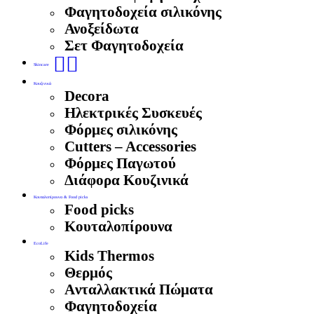
Φαγητοδοχεία σιλικόνης
Ανοξείδωτα
Σετ Φαγητοδοχεία
🧖‍♀️
Skincare
Κουζινικά
Decora
Ηλεκτρικές Συσκευές
Φόρμες σιλικόνης
Cutters – Accessories
Φόρμες Παγωτού
Διάφορα Κουζινικά
Κουταλοπίρουνα & Food picks
Food picks
Κουταλοπίρουνα
EcoLife
Kids Thermos
Θερμός
Aνταλλακτικά Πώματα
Φαγητοδοχεία