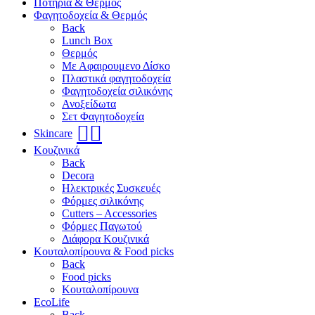
Ποτήρια & Θερμός
Φαγητοδοχεία & Θερμός
Back
Lunch Box
Θερμός
Με Αφαιρουμενο Δίσκο
Πλαστικά φαγητοδοχεία
Φαγητοδοχεία σιλικόνης
Ανοξείδωτα
Σετ Φαγητοδοχεία
🧖‍♀️
Skincare
Κουζινικά
Back
Decora
Ηλεκτρικές Συσκευές
Φόρμες σιλικόνης
Cutters – Accessories
Φόρμες Παγωτού
Διάφορα Κουζινικά
Κουταλοπίρουνα & Food picks
Back
Food picks
Κουταλοπίρουνα
EcoLife
Back