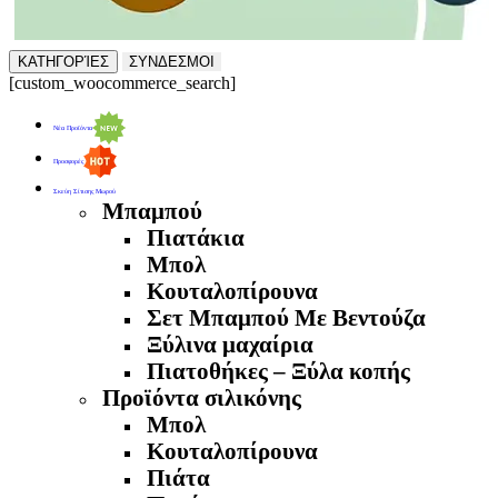
ΚΑΤΗΓΟΡΊΕΣ
ΣΥΝΔΕΣΜΟΙ
[custom_woocommerce_search]
Νέα Προϊόντα
Προσφορές
Σκεύη Σίτισης Μωρού
Μπαμπού
Πιατάκια
Μπολ
Κουταλοπίρουνα
Σετ Μπαμπού Με Βεντούζα
Ξύλινα μαχαίρια
Πιατοθήκες – Ξύλα κοπής
Προϊόντα σιλικόνης
Μπολ
Κουταλοπίρουνα
Πιάτα