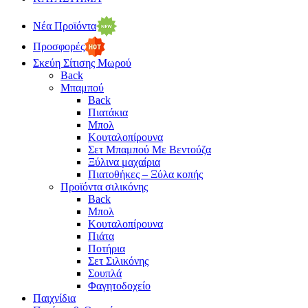
Νέα Προϊόντα
Προσφορές
Σκεύη Σίτισης Μωρού
Back
Μπαμπού
Back
Πιατάκια
Μπολ
Κουταλοπίρουνα
Σετ Μπαμπού Με Βεντούζα
Ξύλινα μαχαίρια
Πιατοθήκες – Ξύλα κοπής
Προϊόντα σιλικόνης
Back
Μπολ
Κουταλοπίρουνα
Πιάτα
Ποτήρια
Σετ Σιλικόνης
Σουπλά
Φαγητοδοχείο
Παιχνίδια