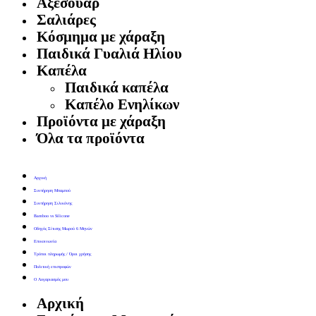
Αξεσουάρ
Σαλιάρες
Κόσμημα με χάραξη
Παιδικά Γυαλιά Ηλίου
Καπέλα
Παιδικά καπέλα
Καπέλο Ενηλίκων
Προϊόντα με χάραξη
Όλα τα προϊόντα
Αρχική
Συντήρηση Μπαμπού
Συντήρηση Σιλικόνης
Bamboo vs Silicone
Οδηγός Σίτισης Μωρού 6 Μηνών
Επικοινωνία
Τρόποι πληρωμής / Όροι χρήσης
Πολιτική επιστροφών
Ο Λογαριασμός μου
Αρχική