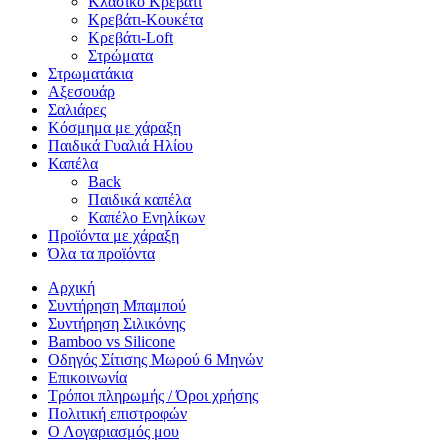
Κλασικό Κρεβάτι
Κρεβάτι-Κουκέτα
Κρεβάτι-Loft
Στρώματα
Στρωματάκια
Αξεσουάρ
Σαλιάρες
Κόσμημα με χάραξη
Παιδικά Γυαλιά Ηλίου
Καπέλα
Back
Παιδικά καπέλα
Καπέλο Ενηλίκων
Προϊόντα με χάραξη
Όλα τα προϊόντα
Αρχική
Συντήρηση Μπαμπού
Συντήρηση Σιλικόνης
Bamboo vs Silicone
Οδηγός Σίτισης Μωρού 6 Μηνών
Επικοινωνία
Τρόποι πληρωμής / Όροι χρήσης
Πολιτική επιστροφών
Ο Λογαριασμός μου