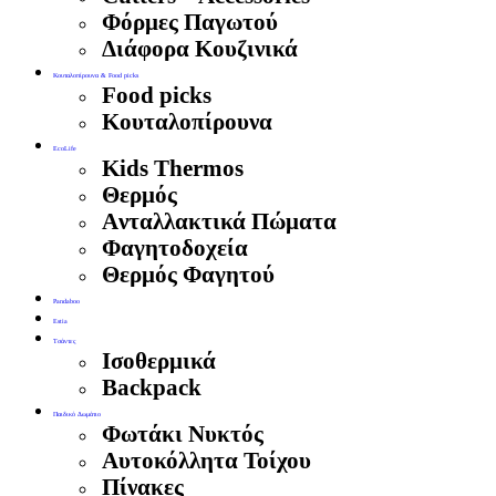
Φόρμες Παγωτού
Διάφορα Κουζινικά
Κουταλοπίρουνα & Food picks
Food picks
Κουταλοπίρουνα
EcoLife
Kids Thermos
Θερμός
Aνταλλακτικά Πώματα
Φαγητοδοχεία
Θερμός Φαγητού
Pandaboo
Estia
Τσάντες
Ισοθερμικά
Backpack
Παιδικό Δωμάτιο
Φωτάκι Νυκτός
Αυτοκόλλητα Τοίχου
Πίνακες