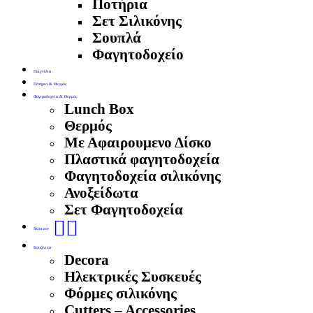
Ποτήρια
Σετ Σιλικόνης
Σουπλά
Φαγητοδοχείο
Παιχνίδια
Ποτήρια & Θερμός
Φαγητοδοχεία & Θερμός
Lunch Box
Θερμός
Με Αφαιρουμενο Δίσκο
Πλαστικά φαγητοδοχεία
Φαγητοδοχεία σιλικόνης
Ανοξείδωτα
Σετ Φαγητοδοχεία
🧖‍♀️
Skincare
Κουζινικά
Decora
Ηλεκτρικές Συσκευές
Φόρμες σιλικόνης
Cutters – Accessories