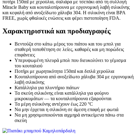
ποτήρι 150ml με χερούλια, σαλιάρα με τσεπάκι από τη συλλογή
Miracle Baby και κουταλοπίρουνα με εργονομική λαβή σιλικόνης
και κεφαλή από ανοξείδωτο χάλυβα 304. Η σιλικόνη είναι BPA
FREE, χωρίς φθαλικές ενώσεις και φέρει πιστοποίηση FDA.
Χαρακτηριστικά και προδιαγραφές
Βεντούζα στο κάτω μέρος του πιάτου και του μπολ για
σταθερή τοποθέτηση σε λείες, καθαρές και μη πορώδεις
επιφάνειες
Υπερυψωμένη πλευρά μπολ που διευκολύνει το γέμισμα
του κουταλιού
Ποτήρι με χωρητικότητα 150ml και διπλά χερούλια
Κουταλοπίρουνα από ανοξείδωτο χάλυβα 304 με εργονομική
λαβή σιλικόνης
Κατάλληλα για πλυντήριο πιάτων
Τα σκεύη σιλικόνης είναι κατάλληλα για φούρνο
μικροκυμάτων — τα κουταλοπίρουνα εξαιρούνται
Τα μέρη σιλικόνης αντέχουν έως 220 °C
Να μην έρχεται η σιλικόνη σε άμεση επαφή με φωτιά
Να μη χρησιμοποιούνται αιχμηρά αντικείμενα πάνω στα
σκεύη