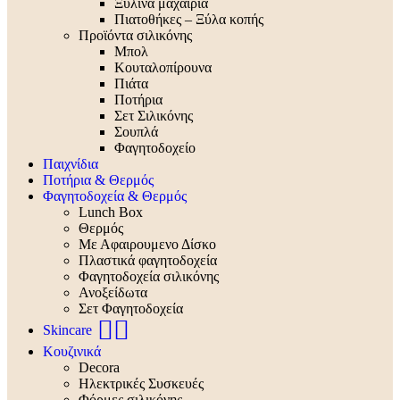
Ξύλινα μαχαίρια
Πιατοθήκες – Ξύλα κοπής
Προϊόντα σιλικόνης
Μπολ
Κουταλοπίρουνα
Πιάτα
Ποτήρια
Σετ Σιλικόνης
Σουπλά
Φαγητοδοχείο
Παιχνίδια
Ποτήρια & Θερμός
Φαγητοδοχεία & Θερμός
Lunch Box
Θερμός
Με Αφαιρουμενο Δίσκο
Πλαστικά φαγητοδοχεία
Φαγητοδοχεία σιλικόνης
Ανοξείδωτα
Σετ Φαγητοδοχεία
🧖‍♀️
Skincare
Κουζινικά
Decora
Ηλεκτρικές Συσκευές
Φόρμες σιλικόνης