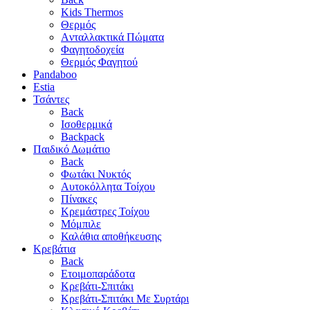
Kids Thermos
Θερμός
Aνταλλακτικά Πώματα
Φαγητοδοχεία
Θερμός Φαγητού
Pandaboo
Estia
Τσάντες
Back
Ισοθερμικά
Backpack
Παιδικό Δωμάτιο
Back
Φωτάκι Νυκτός
Αυτοκόλλητα Τοίχου
Πίνακες
Κρεμάστρες Τοίχου
Μόμπιλε
Καλάθια αποθήκευσης
Κρεβάτια
Back
Ετοιμοπαράδοτα
Κρεβάτι-Σπιτάκι
Κρεβάτι-Σπιτάκι Με Συρτάρι