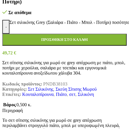
Ποτήρι)
Σε απόθεμα
Σετ σιλικόνης Grey (Σαλιάρα - Πιάτο - Μπολ - Ποτήρι) ποσότητ
-
ΠΡΟΣΘΉΚΗ ΣΤΟ ΚΑΛΆΘΙ
49,72
€
Σετ σίτισης σιλικόνης για μωρό σε grey απόχρωση με πιάτο, μπολ,
ποτήρι με χερούλια, σαλιάρα με τσεπάκι και εργονομικά
κουταλοπίρουνα ανοξείδωτου χάλυβα 304.
Κωδικός προϊόντος:
PNDB38103
Κατηγορίες:
Σετ Σιλικόνης
,
Σκεύη Σίτισης Μωρού
Ετικέτες:
Κουταλοπίρουνα
,
Πιάτο
,
σετ
,
Σιλικόνη
Βάρος
0,500 κ.
Περιγραφή
Το σετ σίτισης σιλικόνης για μωρό σε grey απόχρωση
περιλαμβάνει στρογγυλό πιάτο, μπολ με υπερυψωμένη πλευρά,