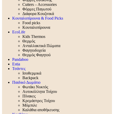
Cutters – Accessories
Φόρμες Παγωτού
Διάφορα Κουζινικά
Κουταλοπίρουνα & Food Picks
Food picks
Κουταλοπίρουνα
EcoLife
Kids Thermos
Θερμός
Aνταλλακτικά Πώματα
Φαγητοδοχεία
Θερμός Φαγητού
Pandaboo
Estia
Τσάντες
Ισοθερμικά
Backpack
Παιδικό Δωμάτιο
Φωτάκι Νυκτός
Αυτοκόλλητα Τοίχου
Πίνακες
Κρεμάστρες Τοίχου
Μόμπιλε
Καλάθια αποθήκευσης