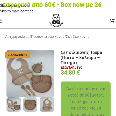
φορικά από 60€ • Box now με 2€
Skip to navigation
Skip to main content
Αρχική σελίδα
/
Προϊόντα σιλικόνης
/
Σετ Σιλικόνης
Σετ σιλικόνης Taupe
ΕΞΑΝΤΛΗΜΈΝΟ
(Πιάτο – Σαλιάρα –
Ποτήρι)
Εξαντλημένο
34,80
€
Αυτό το προϊόν είναι
εκτός αποθέματος.
Συμπληρώστε το
email σας για να
ειδοποιηθείτε όταν