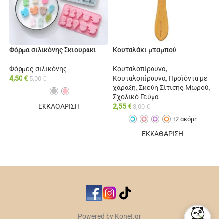
Φόρμα σιλικόνης Σκιουράκι
Κουταλάκι μπαμπού
Φόρμες σιλικόνης
Κουταλοπίρουνα
,
4,50
€
Κουταλοπίρουνα
,
Προϊόντα με
5,00
€
χάραξη
,
Σκεύη Σίτισης Μωρού
,
Σχολικό Γεύμα
ΕΚΚΑΘΑΡΙΣΗ
2,55
€
3,00
€
+2 ακόμη
ΕΠΙΛΟΓΉ
ΕΚΚΑΘΑΡΙΣΗ
ΕΠΙΠΛΈΟΝ ΕΠΙΛΟΓΈΣ
Powered by Konet.gr