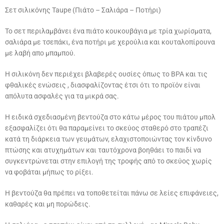
Σετ σιλικόνης Taupe (Πιάτο – Σαλιάρα – Ποτήρι)
Το σετ περιλαμβάνει ένα πιάτο κουκουβάγια με τρία χωρίσματα,
σαλιάρα με τσεπάκι, ένα ποτήρι με χερούλια και κουταλοπίρουνα
με λαβή απο μπαμπού.
Η σιλικόνη δεν περιέχει βλαβερές ουσίες όπως το BPA και τις
φθαλικές ενώσεις , διασφαλίζοντας έτσι ότι το προϊόν είναι
απόλυτα ασφαλές για τα μικρά σας.
Η ειδικά σχεδιασμένη βεντούζα στο κάτω μέρος του πιάτου μπολ
εξασφαλίζει ότι θα παραμείνει το σκεύος σταθερό στο τραπέζι
κατά τη διάρκεια των γευμάτων, ελαχιστοποιώντας τον κίνδυνο
πτώσης και ατυχημάτων και ταυτόχρονα βοηθάει το παιδί να
συγκεντρώνεται στην επιλογή της τροφής από το σκεύος χωρίς
να φοβάται μήπως το ρίξει.
Η βεντούζα θα πρέπει να τοποθετείται πάνω σε λείες επιφάνειες,
καθαρές και μη πορώδεις.