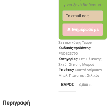
γίνει ξανά διαθέσιμο.
🔔 Ενημέρωσέ με
Σετ σιλικόνης Taupe
Κωδικός προϊόντος:
PNDB23790
Κατηγορίες:
Σετ Σιλικόνης
,
Σκεύη Σίτισης Μωρού
Ετικέτες:
Κουταλοπίρουνα
,
Μπολ
,
Πιάτο
,
σετ
,
Σιλικόνη
ΒΆΡΟΣ
0,500 κ.
Περιγραφή