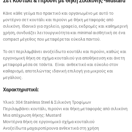
Σετ Κουτάλι & Πιρούνι με Θήκη Σιλικόνης -Mustard
Κάνε κάθε γεύμα πιο πρακτικό και οργανωμένο με αυτό το
μοντέρνο σετ κουτάλι και πιρούνι με θήκη μεταφοράς από
σιλικόνη. Ιδανικό για σχολείο, γραφείο, εκδρομές και καθημερινή
χρήση, συνδυάζει λειτουργικότητα και minimal αισθητική σε ένα
compact μέγεθος που μεταφέρεται εύκολα παντού.
Το σετ περιλαμβάνει ανοξείδωτο κουτάλι και πιρούνι, καθώς και
εργονομική θήκη σε σχήμα κουταλιού για αποθήκευση και άνετη
μεταφορά μέσα σε τσάντα. Είναι ανθεκτικό και εύκολο στον
καθαρισμό, αποτελώντας ιδανική επιλογή για μικρούς και
μεγάλους.
Χαρακτηριστικά:
Υλικό: 304 Stainless Steel & Σιλικόνη Τροφίμων
Περιλαμβάνει κουτάλι, πιρούνι και θήκη μεταφοράς από σιλικόνη
Μια απόχρωση θήκης: Mustard
Μοντέρνα θήκη σε εργονομικό σχήμα κουταλιού
Ανοξείδωτα μαχαιροπίρουνα ανθεκτικά στη χρήση