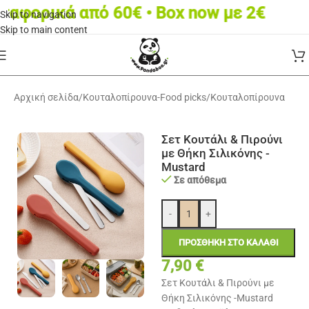
ορικά από 60€ • Box now με 2€
Skip to navigation
Skip to main content
Αρχική σελίδα
/
Κουταλοπίρουνα-Food picks
/
Κουταλοπίρουνα
Σετ Κουτάλι & Πιρούνι
με Θήκη Σιλικόνης -
Mustard
Σε απόθεμα
-
+
ΠΡΟΣΘΉΚΗ ΣΤΟ ΚΑΛΆΘΙ
7,90
€
Σετ Κουτάλι & Πιρούνι με
Θήκη Σιλικόνης -Mustard