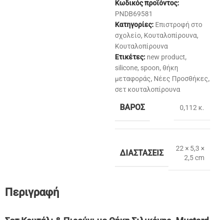
Κωδικός προϊόντος:
PNDB69581
Κατηγορίες:
Επιστροφή στο
σχολείο
,
Κουταλοπίρουνα
,
Κουταλοπίρουνα
Ετικέτες:
new product
,
silicone
,
spoon
,
θήκη
μεταφοράς
,
Νέες Προσθήκες
,
σετ κουταλοπίρουνα
ΒΆΡΟΣ
0,112 κ.
22 × 5,3 ×
ΔΙΑΣΤΆΣΕΙΣ
2,5 cm
Περιγραφή