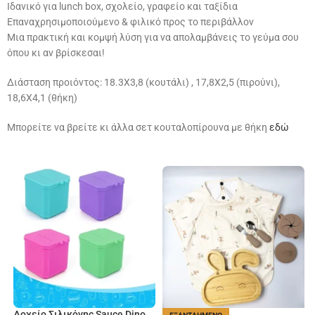
Ιδανικό για lunch box, σχολείο, γραφείο και ταξίδια
Επαναχρησιμοποιούμενο & φιλικό προς το περιβάλλον
Μια πρακτική και κομψή λύση για να απολαμβάνεις το γεύμα σου
όπου κι αν βρίσκεσαι!
Διάσταση προιόντος: 18.3Χ3,8 (κουτάλι) , 17,8Χ2,5 (πιρούνι),
18,6Χ4,1 (θήκη)
Μπορείτε να βρείτε κι άλλα σετ κουταλοπίρουνα με θήκη
εδώ
Δοχείο Σιλικόνης Sauce Dino