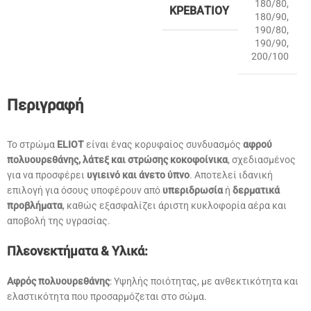
180/80
,
ΚΡΕΒΑΤΙΟΎ
180/90
,
190/80
,
190/90
,
200/100
Περιγραφή
Το στρώμα
ELIOT
είναι ένας κορυφαίος συνδυασμός
αφρού
πολυουρεθάνης, λάτεξ και στρώσης κοκοφοίνικα
, σχεδιασμένος
για να προσφέρει
υγιεινό και άνετο ύπνο
. Αποτελεί ιδανική
επιλογή για όσους υποφέρουν από
υπεριδρωσία
ή
δερματικά
προβλήματα
, καθώς εξασφαλίζει άριστη κυκλοφορία αέρα και
αποβολή της υγρασίας.
Πλεονεκτήματα & Υλικά:
Αφρός πολυουρεθάνης
: Υψηλής ποιότητας, με ανθεκτικότητα και
ελαστικότητα που προσαρμόζεται στο σώμα.