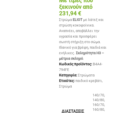
Με τιμές που
ξεκινούν από
231,94
€
Στρώμα
ELIOT
με λάτεξ και
στρώση κοκοφοίνικα.
Αναπνέει, αποβάλλει την
υγρασία και προσφέρει
σωστή στήριξη στο σώμα.
Ιδανικό για βρέφη, παιδιά και
ενήλικες.
Σκληρότητα H3 –
μέτρια σκληρό
.
Κωδικός προϊόντος:
B4A4-
794FE
Κατηγορία:
Στρώματα
Ετικέτες:
παιδικό κρεβάτι
,
Στρώμα
140/70
,
140/80
,
160/70
,
160/80
,
ΔΙΑΣΤΆΣΕΙΣ