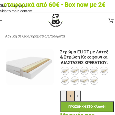
αφορικά από 60€ • Box now με 2€
Skip to navigation
Skip to main content
Αρχική σελίδα
/
Κρεβάτια
/
Στρώματα
Στρώμα ELIOT με Λάτεξ
& Στρώση Κοκοφοίνικα
ΔΙΑΣΤΆΣΕΙΣ ΚΡΕΒΑΤΙΟΎ
-
+
ΠΡΟΣΘΉΚΗ ΣΤΟ ΚΑΛΆΘΙ