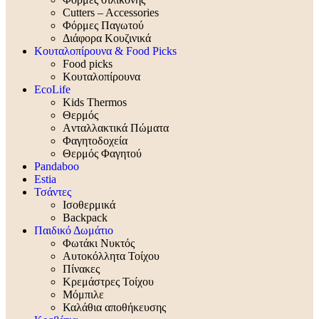
Cutters – Accessories
Φόρμες Παγωτού
Διάφορα Κουζινικά
Κουταλοπίρουνα & Food Picks
Food picks
Κουταλοπίρουνα
EcoLife
Kids Thermos
Θερμός
Aνταλλακτικά Πώματα
Φαγητοδοχεία
Θερμός Φαγητού
Pandaboo
Estia
Τσάντες
Ισοθερμικά
Backpack
Παιδικό Δωμάτιο
Φωτάκι Νυκτός
Αυτοκόλλητα Τοίχου
Πίνακες
Κρεμάστρες Τοίχου
Μόμπιλε
Καλάθια αποθήκευσης