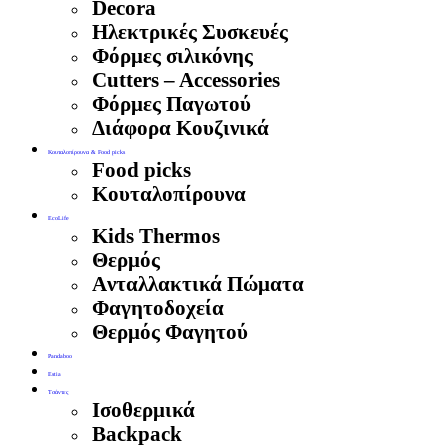
Decora
Ηλεκτρικές Συσκευές
Φόρμες σιλικόνης
Cutters – Accessories
Φόρμες Παγωτού
Διάφορα Κουζινικά
Κουταλοπίρουνα & Food picks
Food picks
Κουταλοπίρουνα
EcoLife
Kids Thermos
Θερμός
Aνταλλακτικά Πώματα
Φαγητοδοχεία
Θερμός Φαγητού
Pandaboo
Estia
Τσάντες
Ισοθερμικά
Backpack