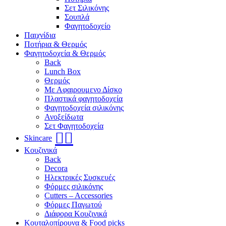
Σετ Σιλικόνης
Σουπλά
Φαγητοδοχείο
Παιχνίδια
Ποτήρια & Θερμός
Φαγητοδοχεία & Θερμός
Back
Lunch Box
Θερμός
Με Αφαιρουμενο Δίσκο
Πλαστικά φαγητοδοχεία
Φαγητοδοχεία σιλικόνης
Ανοξείδωτα
Σετ Φαγητοδοχεία
🧖‍♀️
Skincare
Κουζινικά
Back
Decora
Ηλεκτρικές Συσκευές
Φόρμες σιλικόνης
Cutters – Accessories
Φόρμες Παγωτού
Διάφορα Κουζινικά
Κουταλοπίρουνα & Food picks