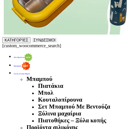
ΚΑΤΗΓΟΡΊΕΣ
ΣΥΝΔΕΣΜΟΙ
[custom_woocommerce_search]
Νέα Προϊόντα
Προσφορές
Σκεύη Σίτισης Μωρού
Μπαμπού
Πιατάκια
Μπολ
Κουταλοπίρουνα
Σετ Μπαμπού Με Βεντούζα
Ξύλινα μαχαίρια
Πιατοθήκες – Ξύλα κοπής
Προϊόντα σιλικόνης