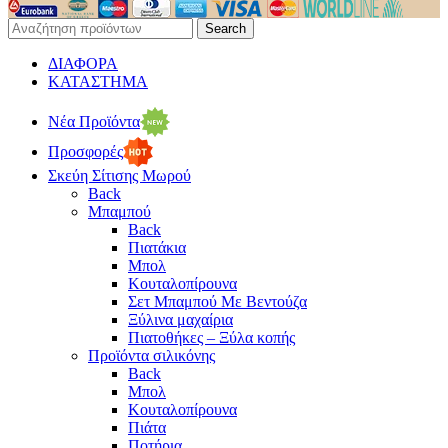
Search
ΔΙΑΦΟΡΑ
ΚΑΤΑΣΤΗΜΑ
Νέα Προϊόντα
Προσφορές
Σκεύη Σίτισης Μωρού
Back
Μπαμπού
Back
Πιατάκια
Μπολ
Κουταλοπίρουνα
Σετ Μπαμπού Με Βεντούζα
Ξύλινα μαχαίρια
Πιατοθήκες – Ξύλα κοπής
Προϊόντα σιλικόνης
Back
Μπολ
Κουταλοπίρουνα
Πιάτα
Ποτήρια