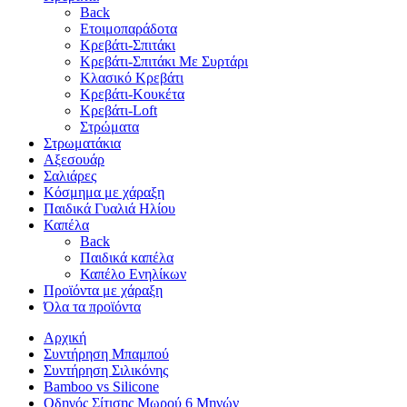
Back
Ετοιμοπαράδοτα
Κρεβάτι-Σπιτάκι
Κρεβάτι-Σπιτάκι Με Συρτάρι
Κλασικό Κρεβάτι
Κρεβάτι-Κουκέτα
Κρεβάτι-Loft
Στρώματα
Στρωματάκια
Αξεσουάρ
Σαλιάρες
Κόσμημα με χάραξη
Παιδικά Γυαλιά Ηλίου
Καπέλα
Back
Παιδικά καπέλα
Καπέλο Ενηλίκων
Προϊόντα με χάραξη
Όλα τα προϊόντα
Αρχική
Συντήρηση Μπαμπού
Συντήρηση Σιλικόνης
Bamboo vs Silicone
Οδηγός Σίτισης Μωρού 6 Μηνών