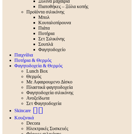
Ξύλινα μαχαίρια
Πιατοθήκες – Ξύλα κοπής
Προϊόντα σιλικόνης
Μπολ
Κουταλοπίρουνα
Πιάτα
Ποτήρια
Σετ Σιλικόνης
Σουπλά
Φαγητοδοχείο
Παιχνίδια
Ποτήρια & Θερμός
Φαγητοδοχεία & Θερμός
Lunch Box
Θερμός
Με Αφαιρουμενο Δίσκο
Πλαστικά φαγητοδοχεία
Φαγητοδοχεία σιλικόνης
Ανοξείδωτα
Σετ Φαγητοδοχεία
🧖‍♀️
Skincare
Κουζινικά
Decora
Ηλεκτρικές Συσκευές
Φόρμες σιλικόνης