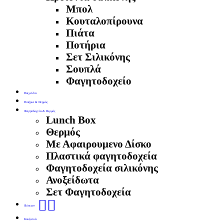
Μπολ
Κουταλοπίρουνα
Πιάτα
Ποτήρια
Σετ Σιλικόνης
Σουπλά
Φαγητοδοχείο
Παιχνίδια
Ποτήρια & Θερμός
Φαγητοδοχεία & Θερμός
Lunch Box
Θερμός
Με Αφαιρουμενο Δίσκο
Πλαστικά φαγητοδοχεία
Φαγητοδοχεία σιλικόνης
Ανοξείδωτα
Σετ Φαγητοδοχεία
🧖‍♀️
Skincare
Κουζινικά