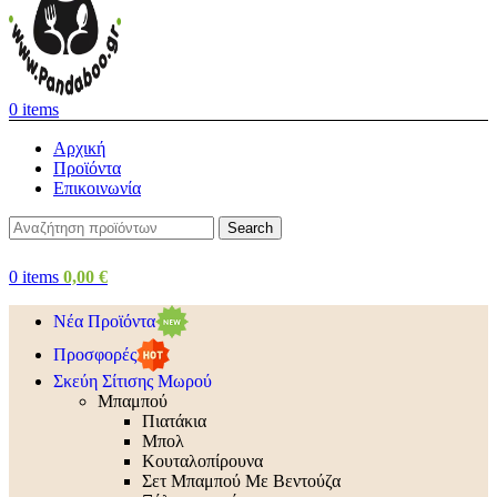
0
items
Αρχική
Προϊόντα
Επικοινωνία
Search
0
items
0,00
€
Νέα Προϊόντα
Προσφορές
Σκεύη Σίτισης Μωρού
Μπαμπού
Πιατάκια
Μπολ
Κουταλοπίρουνα
Σετ Μπαμπού Με Βεντούζα