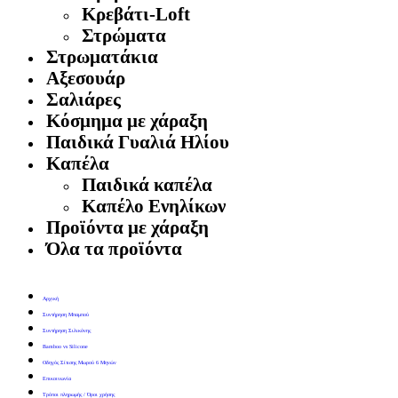
Κρεβάτι-Loft
Στρώματα
Στρωματάκια
Αξεσουάρ
Σαλιάρες
Κόσμημα με χάραξη
Παιδικά Γυαλιά Ηλίου
Καπέλα
Παιδικά καπέλα
Καπέλο Ενηλίκων
Προϊόντα με χάραξη
Όλα τα προϊόντα
Αρχική
Συντήρηση Μπαμπού
Συντήρηση Σιλικόνης
Bamboo vs Silicone
Οδηγός Σίτισης Μωρού 6 Μηνών
Επικοινωνία
Τρόποι πληρωμής / Όροι χρήσης