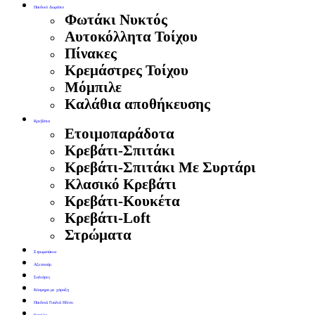
Παιδικό Δωμάτιο
Φωτάκι Νυκτός
Αυτοκόλλητα Τοίχου
Πίνακες
Κρεμάστρες Τοίχου
Μόμπιλε
Καλάθια αποθήκευσης
Κρεβάτια
Ετοιμοπαράδοτα
Κρεβάτι-Σπιτάκι
Κρεβάτι-Σπιτάκι Με Συρτάρι
Κλασικό Κρεβάτι
Κρεβάτι-Κουκέτα
Κρεβάτι-Loft
Στρώματα
Στρωματάκια
Αξεσουάρ
Σαλιάρες
Κόσμημα με χάραξη
Παιδικά Γυαλιά Ηλίου