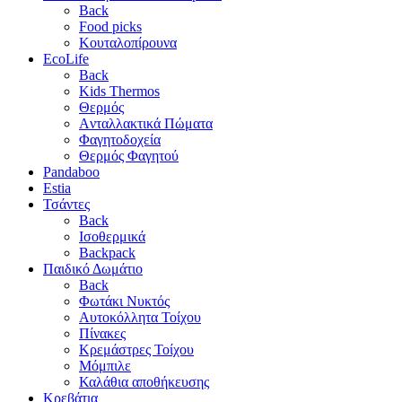
Back
Food picks
Κουταλοπίρουνα
EcoLife
Back
Kids Thermos
Θερμός
Aνταλλακτικά Πώματα
Φαγητοδοχεία
Θερμός Φαγητού
Pandaboo
Estia
Τσάντες
Back
Ισοθερμικά
Backpack
Παιδικό Δωμάτιο
Back
Φωτάκι Νυκτός
Αυτοκόλλητα Τοίχου
Πίνακες
Κρεμάστρες Τοίχου
Μόμπιλε
Καλάθια αποθήκευσης
Κρεβάτια