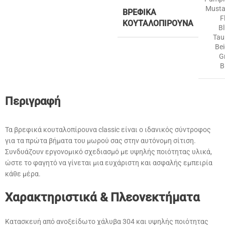
Musta
ΒΡΕΦΙΚΆ
F
ΚΟΥΤΑΛΟΠΊΡΟΥΝΑ
B
Tau
Be
G
B
Περιγραφή
Τα βρεφικά κουταλοπίρουνα classic είναι ο ιδανικός σύντροφος
για τα πρώτα βήματα του μωρού σας στην αυτόνομη σίτιση.
Συνδυάζουν εργονομικό σχεδιασμό με υψηλής ποιότητας υλικά,
ώστε το φαγητό να γίνεται μια ευχάριστη και ασφαλής εμπειρία
κάθε μέρα.
Χαρακτηριστικά & Πλεονεκτήματα
Κατασκευή από ανοξείδωτο χάλυβα 304 και υψηλής ποιότητας