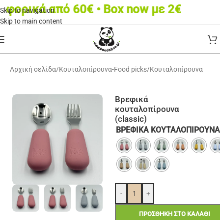
ρικά από 60€ • Box now με 2€
Skip to navigation
Skip to main content
Αρχική σελίδα
/
Κουταλοπίρουνα-Food picks
/
Κουταλοπίρουνα
Βρεφικά
κουταλοπίρουνα
(classic)
ΒΡΕΦΙΚΆ ΚΟΥΤΑΛΟΠΊΡΟΥΝΑ
-
+
ΠΡΟΣΘΉΚΗ ΣΤΟ ΚΑΛΆΘΙ