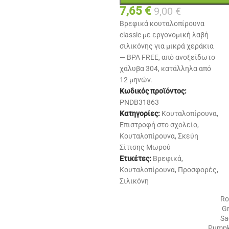
7,65
€
9,00
€
Βρεφικά κουταλοπίρουνα
classic με εργονομική λαβή
σιλικόνης για μικρά χεράκια
— BPA FREE, από ανοξείδωτο
χάλυβα 304, κατάλληλα από
12 μηνών.
Κωδικός προϊόντος:
PNDB31863
Κατηγορίες:
Κουταλοπίρουνα
,
Επιστροφή στο σχολείο
,
Κουταλοπίρουνα
,
Σκεύη
Σίτισης Μωρού
Ετικέτες:
Βρεφικά
,
Κουταλοπίρουνα
,
Προσφορές
,
Σιλικόνη
Ro
Gr
Sa
Pumpk