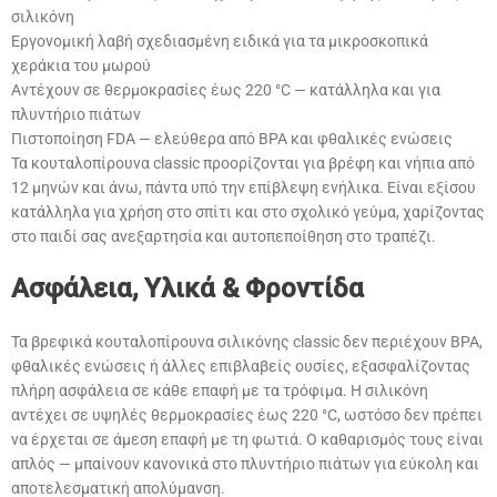
σιλικόνη
Εργονομική λαβή σχεδιασμένη ειδικά για τα μικροσκοπικά
χεράκια του μωρού
Αντέχουν σε θερμοκρασίες έως 220 °C — κατάλληλα και για
πλυντήριο πιάτων
Πιστοποίηση FDA — ελεύθερα από BPA και φθαλικές ενώσεις
Τα κουταλοπίρουνα classic προορίζονται για βρέφη και νήπια από
12 μηνών και άνω, πάντα υπό την επίβλεψη ενήλικα. Είναι εξίσου
κατάλληλα για χρήση στο σπίτι και στο σχολικό γεύμα, χαρίζοντας
στο παιδί σας ανεξαρτησία και αυτοπεποίθηση στο τραπέζι.
Ασφάλεια, Υλικά & Φροντίδα
Τα βρεφικά κουταλοπίρουνα σιλικόνης classic δεν περιέχουν BPA,
φθαλικές ενώσεις ή άλλες επιβλαβείς ουσίες, εξασφαλίζοντας
πλήρη ασφάλεια σε κάθε επαφή με τα τρόφιμα. Η σιλικόνη
αντέχει σε υψηλές θερμοκρασίες έως 220 °C, ωστόσο δεν πρέπει
να έρχεται σε άμεση επαφή με τη φωτιά. Ο καθαρισμός τους είναι
απλός — μπαίνουν κανονικά στο πλυντήριο πιάτων για εύκολη και
αποτελεσματική απολύμανση.