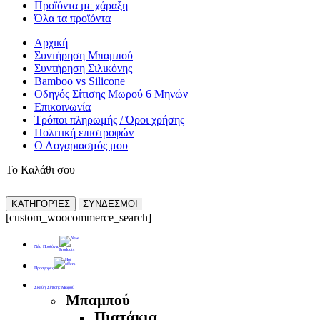
Προϊόντα με χάραξη
Όλα τα προϊόντα
Αρχική
Συντήρηση Μπαμπού
Συντήρηση Σιλικόνης
Bamboo vs Silicone
Οδηγός Σίτισης Μωρού 6 Μηνών
Επικοινωνία
Τρόποι πληρωμής / Όροι χρήσης
Πολιτική επιστροφών
Ο Λογαριασμός μου
Το Καλάθι σου
ΚΑΤΗΓΟΡΊΕΣ
ΣΥΝΔΕΣΜΟΙ
[custom_woocommerce_search]
Νέα Προϊόντα
Προσφορές
Σκεύη Σίτισης Μωρού
Μπαμπού
Πιατάκια