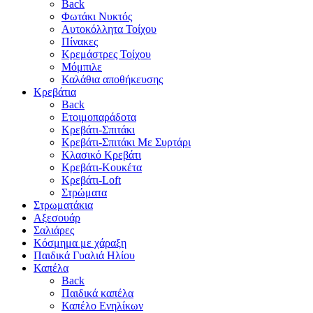
Back
Φωτάκι Νυκτός
Αυτοκόλλητα Τοίχου
Πίνακες
Κρεμάστρες Τοίχου
Μόμπιλε
Καλάθια αποθήκευσης
Κρεβάτια
Back
Ετοιμοπαράδοτα
Κρεβάτι-Σπιτάκι
Κρεβάτι-Σπιτάκι Με Συρτάρι
Κλασικό Κρεβάτι
Κρεβάτι-Κουκέτα
Κρεβάτι-Loft
Στρώματα
Στρωματάκια
Αξεσουάρ
Σαλιάρες
Κόσμημα με χάραξη
Παιδικά Γυαλιά Ηλίου
Καπέλα
Back
Παιδικά καπέλα
Καπέλο Ενηλίκων