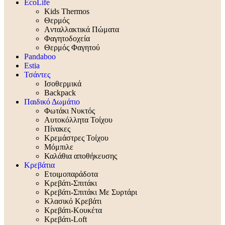
EcoLife
Kids Thermos
Θερμός
Aνταλλακτικά Πώματα
Φαγητοδοχεία
Θερμός Φαγητού
Pandaboo
Estia
Τσάντες
Ισοθερμικά
Backpack
Παιδικό Δωμάτιο
Φωτάκι Νυκτός
Αυτοκόλλητα Τοίχου
Πίνακες
Κρεμάστρες Τοίχου
Μόμπιλε
Καλάθια αποθήκευσης
Κρεβάτια
Ετοιμοπαράδοτα
Κρεβάτι-Σπιτάκι
Κρεβάτι-Σπιτάκι Με Συρτάρι
Κλασικό Κρεβάτι
Κρεβάτι-Κουκέτα
Κρεβάτι-Loft