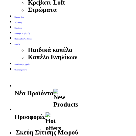
Κρεβάτι-Loft
Στρώματα
Στρωματάκια
Αξεσουάρ
Σαλιάρες
Κόσμημα με χάραξη
Παιδικά Γυαλιά Ηλίου
Καπέλα
Παιδικά καπέλα
Καπέλο Ενηλίκων
Προϊόντα με χάραξη
Όλα τα προϊόντα
Νέα Προϊόντα
Προσφορές
Σκεύη Σίτισης Μωρού