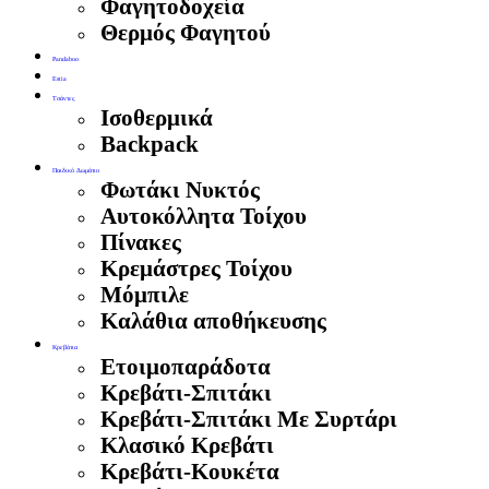
Φαγητοδοχεία
Θερμός Φαγητού
Pandaboo
Estia
Τσάντες
Ισοθερμικά
Backpack
Παιδικό Δωμάτιο
Φωτάκι Νυκτός
Αυτοκόλλητα Τοίχου
Πίνακες
Κρεμάστρες Τοίχου
Μόμπιλε
Καλάθια αποθήκευσης
Κρεβάτια
Ετοιμοπαράδοτα
Κρεβάτι-Σπιτάκι
Κρεβάτι-Σπιτάκι Με Συρτάρι
Κλασικό Κρεβάτι
Κρεβάτι-Κουκέτα