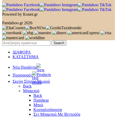
Powered by Konet.gr
Pandaboo.gr 2026
Search
ΔΙΑΦΟΡΑ
ΚΑΤΑΣΤΗΜΑ
Νέα Προϊόντα
Προσφορές
Σκεύη Σίτισης Μωρού
Back
Μπαμπού
Back
Πιατάκια
Μπολ
Κουταλοπίρουνα
Σετ Μπαμπού Με Βεντούζα