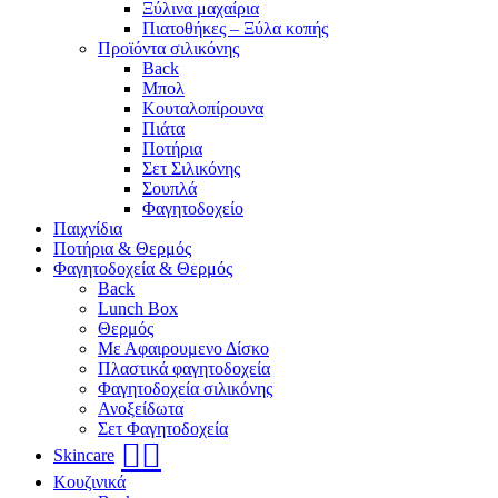
Ξύλινα μαχαίρια
Πιατοθήκες – Ξύλα κοπής
Προϊόντα σιλικόνης
Back
Μπολ
Κουταλοπίρουνα
Πιάτα
Ποτήρια
Σετ Σιλικόνης
Σουπλά
Φαγητοδοχείο
Παιχνίδια
Ποτήρια & Θερμός
Φαγητοδοχεία & Θερμός
Back
Lunch Box
Θερμός
Με Αφαιρουμενο Δίσκο
Πλαστικά φαγητοδοχεία
Φαγητοδοχεία σιλικόνης
Ανοξείδωτα
Σετ Φαγητοδοχεία
🧖‍♀️
Skincare
Κουζινικά