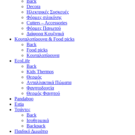
Back
Decora
Ηλεκτρικές Συσκευές
Φόρμες σιλικόνης
Cutters – Accessories
Φόρμες Παγωτού
Διάφορα Κουζινικά
Κουταλοπίρουνα & Food picks
Back
Food picks
Κουταλοπίρουνα
EcoLife
Back
Kids Thermos
Θερμός
Aνταλλακτικά Πώματα
Φαγητοδοχεία
Θερμός Φαγητού
Pandaboo
Estia
Τσάντες
Back
Ισοθερμικά
Backpack
Παιδικό Δωμάτιο