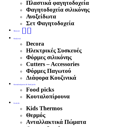
Πλαστικά φαγητοδοχεία
Φαγητοδοχεία σιλικόνης
Ανοξείδωτα
Σετ Φαγητοδοχεία
🧖‍♀️
Skincare
Κουζινικά
Decora
Ηλεκτρικές Συσκευές
Φόρμες σιλικόνης
Cutters – Accessories
Φόρμες Παγωτού
Διάφορα Κουζινικά
Κουταλοπίρουνα & Food picks
Food picks
Κουταλοπίρουνα
EcoLife
Kids Thermos
Θερμός
Aνταλλακτικά Πώματα