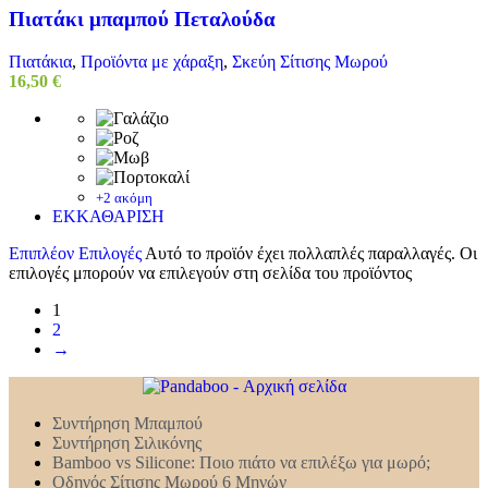
Πιατάκι μπαμπού Πεταλούδα
Πιατάκια
,
Προϊόντα με χάραξη
,
Σκεύη Σίτισης Μωρού
16,50
€
+2 ακόμη
ΕΚΚΑΘΑΡΙΣΗ
Επιπλέον Επιλογές
Αυτό το προϊόν έχει πολλαπλές παραλλαγές. Οι
επιλογές μπορούν να επιλεγούν στη σελίδα του προϊόντος
1
2
→
Συντήρηση Mπαμπού
Συντήρηση Σιλικόνης
Bamboo vs Silicone: Ποιο πιάτο να επιλέξω για μωρό;
Οδηγός Σίτισης Μωρού 6 Μηνών