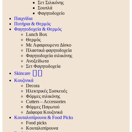
Σετ Σιλικόνης
Σουπλά
Φαγητοδοχείο
Παιχνίδια
Ποτήρια & Θερμός
Φαγητοδοχεία & Θερμός
Lunch Box
Θερμός
Με Αφαιρουμενο Δίσκο
Πλαστικά φαγητοδοχεία
Φαγητοδοχεία σιλικόνης
Ανοξείδωτα
Σετ Φαγητοδοχεία
🧖‍♀️
Skincare
Κουζινικά
Decora
Ηλεκτρικές Συσκευές
Φόρμες σιλικόνης
Cutters – Accessories
Φόρμες Παγωτού
Διάφορα Κουζινικά
Κουταλοπίρουνα & Food Picks
Food picks
Κουταλοπίρουνα