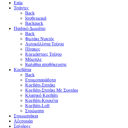
Estia
Τσάντες
Back
Ισοθερμικά
Backpack
Παιδικό Δωμάτιο
Back
Φωτάκι Νυκτός
Αυτοκόλλητα Τοίχου
Πίνακες
Κρεμάστρες Τοίχου
Μόμπιλε
Καλάθια αποθήκευσης
Κρεβάτια
Back
Ετοιμοπαράδοτα
Κρεβάτι-Σπιτάκι
Κρεβάτι-Σπιτάκι Με Συρτάρι
Κλασικό Κρεβάτι
Κρεβάτι-Κουκέτα
Κρεβάτι-Loft
Στρώματα
Στρωματάκια
Αξεσουάρ
Σαλιάρες