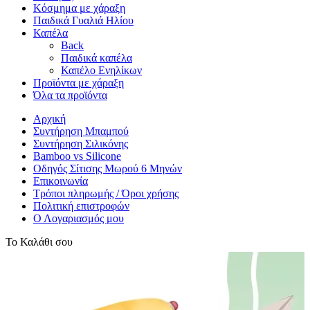
Κόσμημα με χάραξη
Παιδικά Γυαλιά Ηλίου
Καπέλα
Back
Παιδικά καπέλα
Καπέλο Ενηλίκων
Προϊόντα με χάραξη
Όλα τα προϊόντα
Αρχική
Συντήρηση Μπαμπού
Συντήρηση Σιλικόνης
Bamboo vs Silicone
Οδηγός Σίτισης Μωρού 6 Μηνών
Επικοινωνία
Τρόποι πληρωμής / Όροι χρήσης
Πολιτική επιστροφών
Ο Λογαριασμός μου
Το Καλάθι σου