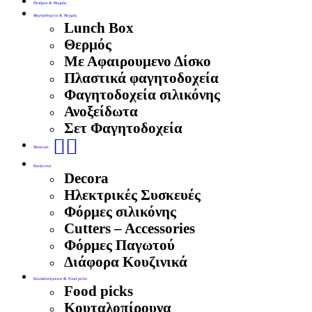
Ποτήρια & Θερμός
Φαγητοδοχεία & Θερμός
Lunch Box
Θερμός
Με Αφαιρουμενο Δίσκο
Πλαστικά φαγητοδοχεία
Φαγητοδοχεία σιλικόνης
Ανοξείδωτα
Σετ Φαγητοδοχεία
🧖‍♀️
Skincare
Κουζινικά
Decora
Ηλεκτρικές Συσκευές
Φόρμες σιλικόνης
Cutters – Accessories
Φόρμες Παγωτού
Διάφορα Κουζινικά
Κουταλοπίρουνα & Food picks
Food picks
Κουταλοπίρουνα