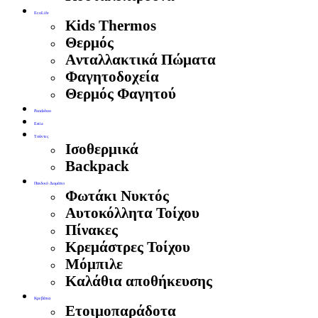
EcoLife
Kids Thermos
Θερμός
Aνταλλακτικά Πώματα
Φαγητοδοχεία
Θερμός Φαγητού
Pandaboo
Estia
Τσάντες
Ισοθερμικά
Backpack
Παιδικό Δωμάτιο
Φωτάκι Νυκτός
Αυτοκόλλητα Τοίχου
Πίνακες
Κρεμάστρες Τοίχου
Μόμπιλε
Καλάθια αποθήκευσης
Κρεβάτια
Ετοιμοπαράδοτα