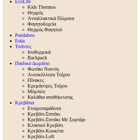
EcoLife
Kids Thermos
Θερμός
Aνταλλακτικά Πώματα
Φαγητοδοχεία
Θερμός Φαγητού
Pandaboo
Estia
Τσάντες
Ισοθερμικά
Backpack
Παιδικό Δωμάτιο
Φωτάκι Νυκτός
Αυτοκόλλητα Τοίχου
Πίνακες
Κρεμάστρες Τοίχου
Μόμπιλε
Καλάθια αποθήκευσης
Κρεβάτια
Ετοιμοπαράδοτα
Κρεβάτι-Σπιτάκι
Κρεβάτι-Σπιτάκι Με Συρτάρι
Κλασικό Κρεβάτι
Κρεβάτι-Κουκέτα
Κρεβάτι-Loft