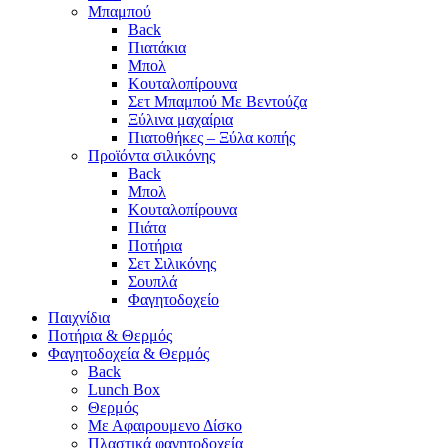
Μπαμπού
Back
Πιατάκια
Μπολ
Κουταλοπίρουνα
Σετ Μπαμπού Με Βεντούζα
Ξύλινα μαχαίρια
Πιατοθήκες – Ξύλα κοπής
Προϊόντα σιλικόνης
Back
Μπολ
Κουταλοπίρουνα
Πιάτα
Ποτήρια
Σετ Σιλικόνης
Σουπλά
Φαγητοδοχείο
Παιχνίδια
Ποτήρια & Θερμός
Φαγητοδοχεία & Θερμός
Back
Lunch Box
Θερμός
Με Αφαιρουμενο Δίσκο
Πλαστικά φαγητοδοχεία