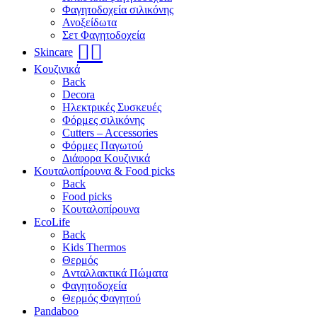
Φαγητοδοχεία σιλικόνης
Ανοξείδωτα
Σετ Φαγητοδοχεία
🧖‍♀️
Skincare
Κουζινικά
Back
Decora
Ηλεκτρικές Συσκευές
Φόρμες σιλικόνης
Cutters – Accessories
Φόρμες Παγωτού
Διάφορα Κουζινικά
Κουταλοπίρουνα & Food picks
Back
Food picks
Κουταλοπίρουνα
EcoLife
Back
Kids Thermos
Θερμός
Aνταλλακτικά Πώματα
Φαγητοδοχεία
Θερμός Φαγητού
Pandaboo