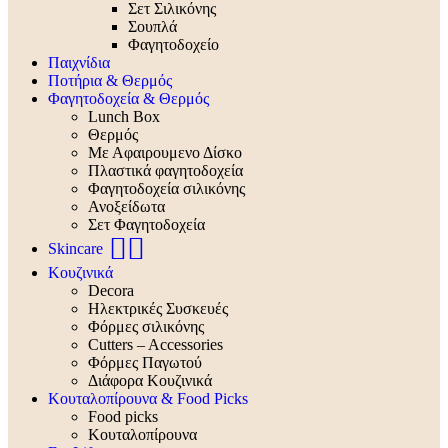
Σετ Σιλικόνης
Σουπλά
Φαγητοδοχείο
Παιχνίδια
Ποτήρια & Θερμός
Φαγητοδοχεία & Θερμός
Lunch Box
Θερμός
Με Αφαιρουμενο Δίσκο
Πλαστικά φαγητοδοχεία
Φαγητοδοχεία σιλικόνης
Ανοξείδωτα
Σετ Φαγητοδοχεία
🧖‍♀️
Skincare
Κουζινικά
Decora
Ηλεκτρικές Συσκευές
Φόρμες σιλικόνης
Cutters – Accessories
Φόρμες Παγωτού
Διάφορα Κουζινικά
Κουταλοπίρουνα & Food Picks
Food picks
Κουταλοπίρουνα