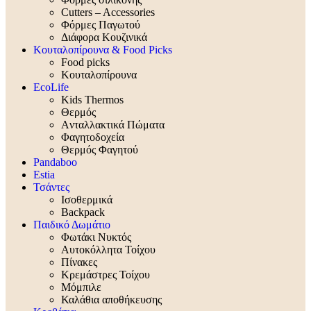
Cutters – Accessories
Φόρμες Παγωτού
Διάφορα Κουζινικά
Κουταλοπίρουνα & Food Picks
Food picks
Κουταλοπίρουνα
EcoLife
Kids Thermos
Θερμός
Aνταλλακτικά Πώματα
Φαγητοδοχεία
Θερμός Φαγητού
Pandaboo
Estia
Τσάντες
Ισοθερμικά
Backpack
Παιδικό Δωμάτιο
Φωτάκι Νυκτός
Αυτοκόλλητα Τοίχου
Πίνακες
Κρεμάστρες Τοίχου
Μόμπιλε
Καλάθια αποθήκευσης