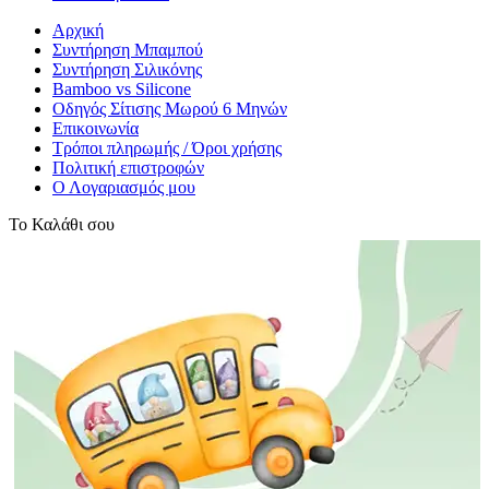
Αρχική
Συντήρηση Μπαμπού
Συντήρηση Σιλικόνης
Bamboo vs Silicone
Οδηγός Σίτισης Μωρού 6 Μηνών
Επικοινωνία
Τρόποι πληρωμής / Όροι χρήσης
Πολιτική επιστροφών
Ο Λογαριασμός μου
Το Καλάθι σου