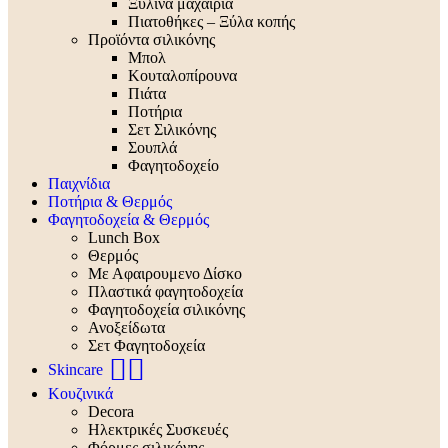
Ξύλινα μαχαίρια
Πιατοθήκες – Ξύλα κοπής
Προϊόντα σιλικόνης
Μπολ
Κουταλοπίρουνα
Πιάτα
Ποτήρια
Σετ Σιλικόνης
Σουπλά
Φαγητοδοχείο
Παιχνίδια
Ποτήρια & Θερμός
Φαγητοδοχεία & Θερμός
Lunch Box
Θερμός
Με Αφαιρουμενο Δίσκο
Πλαστικά φαγητοδοχεία
Φαγητοδοχεία σιλικόνης
Ανοξείδωτα
Σετ Φαγητοδοχεία
🧖‍♀️
Skincare
Κουζινικά
Decora
Ηλεκτρικές Συσκευές
Φόρμες σιλικόνης