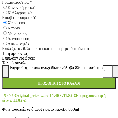
Γραμματοσειρά
*
Κανονική γραφή
Καλλιγραφικά
Emoji (προαιρετικά)
Χωρίς emoji
Καρδιά
Μονόκερος
Δεινόσαυρος
Αυτοκινητάκι
Επιλέξτε αν θέλετε και κάποιο emoji μετά το όνομα
Τιμή προϊόντος
Επιπλέον χρεώσεις
Τελικό σύνολο
Φαγητοδοχείο από ανοξείδωτο χάλυβα 850ml ποσότητα
-
+
ΠΡΟΣΘΉΚΗ ΣΤΟ ΚΑΛΆΘΙ
Original price was: 15,40 €.
11,82
€
Η τρέχουσα τιμή
15,40
€
είναι: 11,82 €.
Φαγητοδοχείο από ανοξείδωτο χάλυβα 850ml