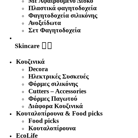
Με Αφαιρουμενο Δίσκο
Πλαστικά φαγητοδοχεία
Φαγητοδοχεία σιλικόνης
Ανοξείδωτα
Σετ Φαγητοδοχεία
🧖‍♀️
Skincare
Κουζινικά
Decora
Ηλεκτρικές Συσκευές
Φόρμες σιλικόνης
Cutters – Accessories
Φόρμες Παγωτού
Διάφορα Κουζινικά
Κουταλοπίρουνα & Food picks
Food picks
Κουταλοπίρουνα
EcoLife