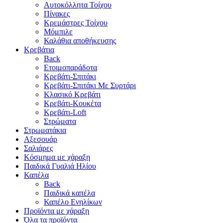
Αυτοκόλλητα Τοίχου
Πίνακες
Κρεμάστρες Τοίχου
Μόμπιλε
Καλάθια αποθήκευσης
Κρεβάτια
Back
Ετοιμοπαράδοτα
Κρεβάτι-Σπιτάκι
Κρεβάτι-Σπιτάκι Με Συρτάρι
Κλασικό Κρεβάτι
Κρεβάτι-Κουκέτα
Κρεβάτι-Loft
Στρώματα
Στρωματάκια
Αξεσουάρ
Σαλιάρες
Κόσμημα με χάραξη
Παιδικά Γυαλιά Ηλίου
Καπέλα
Back
Παιδικά καπέλα
Καπέλο Ενηλίκων
Προϊόντα με χάραξη
Όλα τα προϊόντα