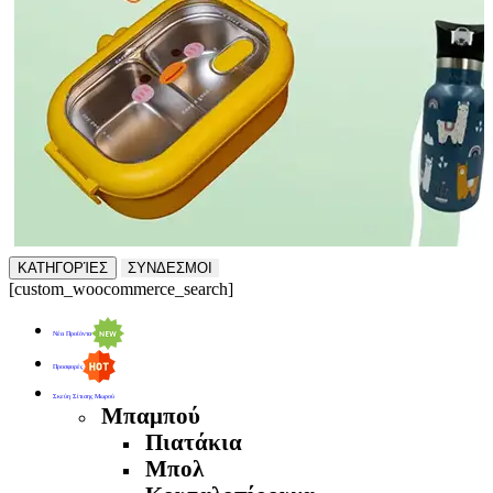
ΚΑΤΗΓΟΡΊΕΣ
ΣΥΝΔΕΣΜΟΙ
[custom_woocommerce_search]
Νέα Προϊόντα
Προσφορές
Σκεύη Σίτισης Μωρού
Μπαμπού
Πιατάκια
Μπολ