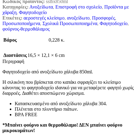
Κωδικός προϊόντος:
sslbx850ml
Κατηγορίες:
Ανοξείδωτα
,
Επιστροφή στο σχολείο
,
Προϊόντα με
χάραξη
,
Φαγητοδοχείο
Ετικέτες:
αεροστεγές κλείσιμο
,
ανοξείδωτο
,
Προσφορές
,
Προσωποποιήμενα
,
Σχολικά Προσωποποιημένα
,
Φαγητοδοχείο
,
φούρνος-θερμοθάλαμος
Βάρος
0,228 κ.
Διαστάσεις
16,5 × 12,1 × 6 cm
Περιγραφή
Φαγητοδοχείο από ανοξείδωτο χάλυβα 850ml.
Η σιλικόνη που βρίσκεται στο καπάκι σφραγίζει το κλείσιμο
κάνοντας το φαγητοδοχείο ιδανικό για να μεταφέρετε φαγητό χωρίς
διαρροές. Διαθέτει αποσπώμενο χώρισμα.
Κατασκευασμένο από ανοξείδωτο χάλυβα 304.
Πλένεται στο πλυντήριο πιάτων.
BPA FREE
*Μπαίνει φούρνο και θερμοθάλαμο! ΔΕΝ μπαίνει φούρνο
μικροκυμάτων!