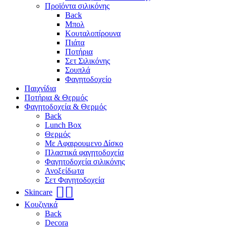
Προϊόντα σιλικόνης
Back
Μπολ
Κουταλοπίρουνα
Πιάτα
Ποτήρια
Σετ Σιλικόνης
Σουπλά
Φαγητοδοχείο
Παιχνίδια
Ποτήρια & Θερμός
Φαγητοδοχεία & Θερμός
Back
Lunch Box
Θερμός
Με Αφαιρουμενο Δίσκο
Πλαστικά φαγητοδοχεία
Φαγητοδοχεία σιλικόνης
Ανοξείδωτα
Σετ Φαγητοδοχεία
🧖‍♀️
Skincare
Κουζινικά
Back
Decora