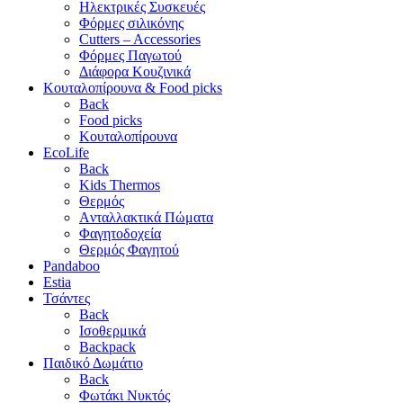
Ηλεκτρικές Συσκευές
Φόρμες σιλικόνης
Cutters – Accessories
Φόρμες Παγωτού
Διάφορα Κουζινικά
Κουταλοπίρουνα & Food picks
Back
Food picks
Κουταλοπίρουνα
EcoLife
Back
Kids Thermos
Θερμός
Aνταλλακτικά Πώματα
Φαγητοδοχεία
Θερμός Φαγητού
Pandaboo
Estia
Τσάντες
Back
Ισοθερμικά
Backpack
Παιδικό Δωμάτιο
Back
Φωτάκι Νυκτός