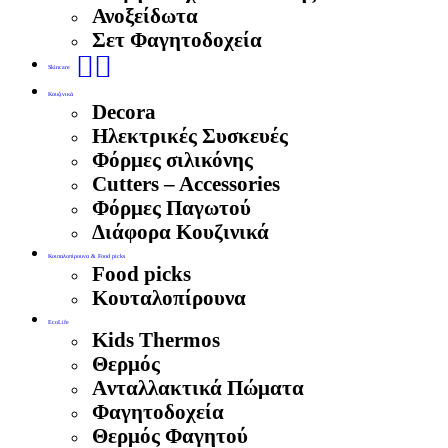
Ανοξείδωτα
Σετ Φαγητοδοχεία
🧖‍♀️
Skincare
Κουζινικά
Decora
Ηλεκτρικές Συσκευές
Φόρμες σιλικόνης
Cutters – Accessories
Φόρμες Παγωτού
Διάφορα Κουζινικά
Κουταλοπίρουνα & Food picks
Food picks
Κουταλοπίρουνα
EcoLife
Kids Thermos
Θερμός
Aνταλλακτικά Πώματα
Φαγητοδοχεία
Θερμός Φαγητού