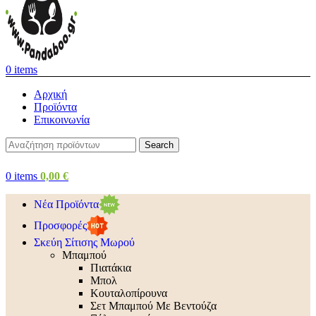
0
items
Αρχική
Προϊόντα
Επικοινωνία
Search
0
items
0,00
€
Νέα Προϊόντα
Προσφορές
Σκεύη Σίτισης Μωρού
Μπαμπού
Πιατάκια
Μπολ
Κουταλοπίρουνα
Σετ Μπαμπού Με Βεντούζα