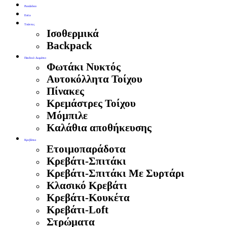
Pandaboo
Estia
Τσάντες
Ισοθερμικά
Backpack
Παιδικό Δωμάτιο
Φωτάκι Νυκτός
Αυτοκόλλητα Τοίχου
Πίνακες
Κρεμάστρες Τοίχου
Μόμπιλε
Καλάθια αποθήκευσης
Κρεβάτια
Ετοιμοπαράδοτα
Κρεβάτι-Σπιτάκι
Κρεβάτι-Σπιτάκι Με Συρτάρι
Κλασικό Κρεβάτι
Κρεβάτι-Κουκέτα
Κρεβάτι-Loft
Στρώματα