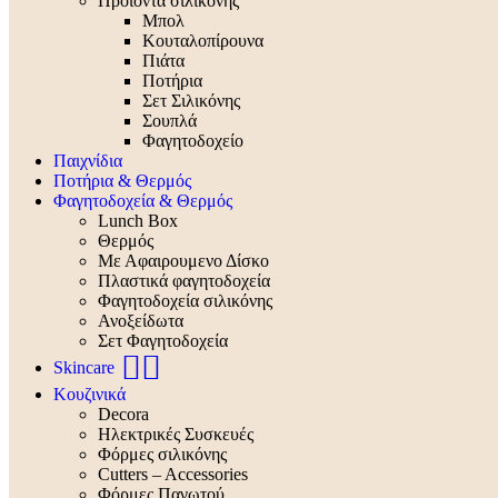
Προϊόντα σιλικόνης
Μπολ
Κουταλοπίρουνα
Πιάτα
Ποτήρια
Σετ Σιλικόνης
Σουπλά
Φαγητοδοχείο
Παιχνίδια
Ποτήρια & Θερμός
Φαγητοδοχεία & Θερμός
Lunch Box
Θερμός
Με Αφαιρουμενο Δίσκο
Πλαστικά φαγητοδοχεία
Φαγητοδοχεία σιλικόνης
Ανοξείδωτα
Σετ Φαγητοδοχεία
🧖‍♀️
Skincare
Κουζινικά
Decora
Ηλεκτρικές Συσκευές
Φόρμες σιλικόνης
Cutters – Accessories
Φόρμες Παγωτού