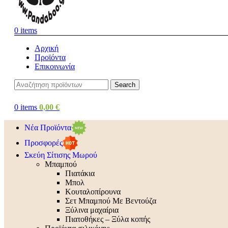
0
items
Αρχική
Προϊόντα
Επικοινωνία
Search
0
items
0,00
€
Νέα Προϊόντα
Προσφορές
Σκεύη Σίτισης Μωρού
Μπαμπού
Πιατάκια
Μπολ
Κουταλοπίρουνα
Σετ Μπαμπού Με Βεντούζα
Ξύλινα μαχαίρια
Πιατοθήκες – Ξύλα κοπής