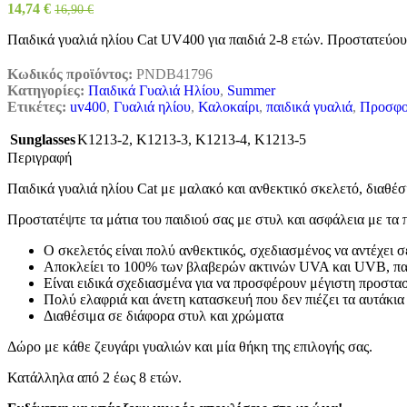
14,74
€
16,90
€
Παιδικά γυαλιά ηλίου Cat UV400 για παιδιά 2-8 ετών. Προστατεύου
Κωδικός προϊόντος:
PNDB41796
Κατηγορίες:
Παιδικά Γυαλιά Ηλίου
,
Summer
Ετικέτες:
uv400
,
Γυαλιά ηλίου
,
Καλοκαίρι
,
παιδικά γυαλιά
,
Προσφο
Sunglasses
K1213-2
,
K1213-3
,
K1213-4
,
K1213-5
Περιγραφή
Παιδικά γυαλιά ηλίου Cat με μαλακό και ανθεκτικό σκελετό, διαθέσ
Προστατέψτε τα μάτια του παιδιού σας με στυλ και ασφάλεια με τα 
Ο σκελετός είναι πολύ ανθεκτικός, σχεδιασμένος να αντέχει 
Αποκλείει το 100% των βλαβερών ακτινών UVA και UVB, παρέ
Είναι ειδικά σχεδιασμένα για να προσφέρουν μέγιστη προστασί
Πολύ ελαφριά και άνετη κατασκευή που δεν πιέζει τα αυτάκια
Διαθέσιμα σε διάφορα στυλ και χρώματα
Δώρο με κάθε ζευγάρι γυαλιών και μία θήκη της επιλογής σας.
Κατάλληλα από 2 έως 8 ετών.