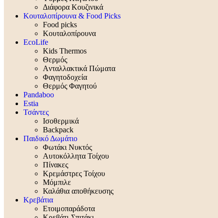
Διάφορα Κουζινικά
Κουταλοπίρουνα & Food Picks
Food picks
Κουταλοπίρουνα
EcoLife
Kids Thermos
Θερμός
Aνταλλακτικά Πώματα
Φαγητοδοχεία
Θερμός Φαγητού
Pandaboo
Estia
Τσάντες
Ισοθερμικά
Backpack
Παιδικό Δωμάτιο
Φωτάκι Νυκτός
Αυτοκόλλητα Τοίχου
Πίνακες
Κρεμάστρες Τοίχου
Μόμπιλε
Καλάθια αποθήκευσης
Κρεβάτια
Ετοιμοπαράδοτα
Κρεβάτι-Σπιτάκι