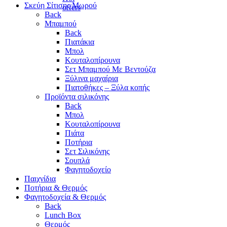
Σκεύη Σίτισης Μωρού
Back
Μπαμπού
Back
Πιατάκια
Μπολ
Κουταλοπίρουνα
Σετ Μπαμπού Με Βεντούζα
Ξύλινα μαχαίρια
Πιατοθήκες – Ξύλα κοπής
Προϊόντα σιλικόνης
Back
Μπολ
Κουταλοπίρουνα
Πιάτα
Ποτήρια
Σετ Σιλικόνης
Σουπλά
Φαγητοδοχείο
Παιχνίδια
Ποτήρια & Θερμός
Φαγητοδοχεία & Θερμός
Back
Lunch Box
Θερμός