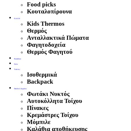
Food picks
Κουταλοπίρουνα
EcoLife
Kids Thermos
Θερμός
Aνταλλακτικά Πώματα
Φαγητοδοχεία
Θερμός Φαγητού
Pandaboo
Estia
Τσάντες
Ισοθερμικά
Backpack
Παιδικό Δωμάτιο
Φωτάκι Νυκτός
Αυτοκόλλητα Τοίχου
Πίνακες
Κρεμάστρες Τοίχου
Μόμπιλε
Καλάθια αποθήκευσης