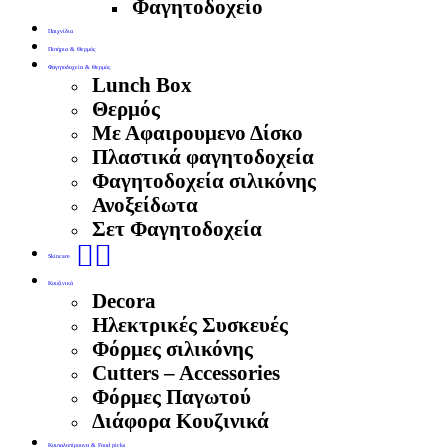
Φαγητοδοχείο
Παιχνίδια
Ποτήρια & Θερμός
Φαγητοδοχεία & Θερμός
Lunch Box
Θερμός
Με Αφαιρουμενο Δίσκο
Πλαστικά φαγητοδοχεία
Φαγητοδοχεία σιλικόνης
Ανοξείδωτα
Σετ Φαγητοδοχεία
🧖‍♀️
Skincare
Κουζινικά
Decora
Ηλεκτρικές Συσκευές
Φόρμες σιλικόνης
Cutters – Accessories
Φόρμες Παγωτού
Διάφορα Κουζινικά
Κουταλοπίρουνα & Food picks