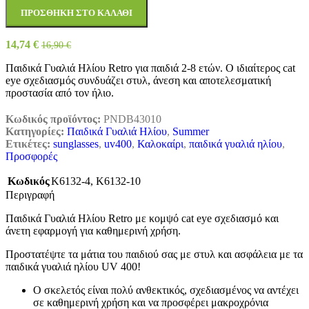
ΠΡΟΣΘΉΚΗ ΣΤΟ ΚΑΛΆΘΙ
14,74
€
16,90
€
Παιδικά Γυαλιά Ηλίου Retro για παιδιά 2-8 ετών. Ο ιδιαίτερος cat
eye σχεδιασμός συνδυάζει στυλ, άνεση και αποτελεσματική
προστασία από τον ήλιο.
Κωδικός προϊόντος:
PNDB43010
Κατηγορίες:
Παιδικά Γυαλιά Ηλίου
,
Summer
Ετικέτες:
sunglasses
,
uv400
,
Καλοκαίρι
,
παιδικά γυαλιά ηλίου
,
Προσφορές
Κωδικός
K6132-4
,
K6132-10
Περιγραφή
Παιδικά Γυαλιά Ηλίου Retro με κομψό cat eye σχεδιασμό και
άνετη εφαρμογή για καθημερινή χρήση.
Προστατέψτε τα μάτια του παιδιού σας με στυλ και ασφάλεια με τα
παιδικά γυαλιά ηλίου UV 400!
Ο σκελετός είναι πολύ ανθεκτικός, σχεδιασμένος να αντέχει
σε καθημερινή χρήση και να προσφέρει μακροχρόνια