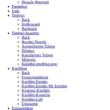
Θερμός Φαγητού
Pandaboo
Estia
Τσάντες
Back
Ισοθερμικά
Backpack
Παιδικό Δωμάτιο
Back
Φωτάκι Νυκτός
Αυτοκόλλητα Τοίχου
Πίνακες
Κρεμάστρες Τοίχου
Μόμπιλε
Καλάθια αποθήκευσης
Κρεβάτια
Back
Ετοιμοπαράδοτα
Κρεβάτι-Σπιτάκι
Κρεβάτι-Σπιτάκι Με Συρτάρι
Κλασικό Κρεβάτι
Κρεβάτι-Κουκέτα
Κρεβάτι-Loft
Στρώματα
Στρωματάκια