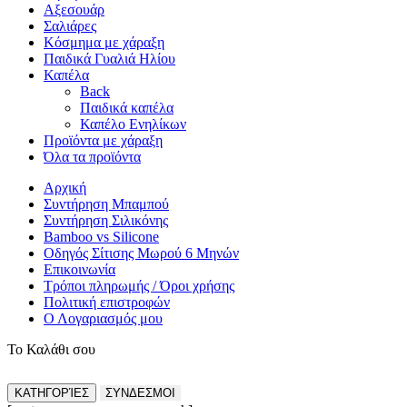
Αξεσουάρ
Σαλιάρες
Κόσμημα με χάραξη
Παιδικά Γυαλιά Ηλίου
Καπέλα
Back
Παιδικά καπέλα
Καπέλο Ενηλίκων
Προϊόντα με χάραξη
Όλα τα προϊόντα
Αρχική
Συντήρηση Μπαμπού
Συντήρηση Σιλικόνης
Bamboo vs Silicone
Οδηγός Σίτισης Μωρού 6 Μηνών
Επικοινωνία
Τρόποι πληρωμής / Όροι χρήσης
Πολιτική επιστροφών
Ο Λογαριασμός μου
Το Καλάθι σου
ΚΑΤΗΓΟΡΊΕΣ
ΣΥΝΔΕΣΜΟΙ