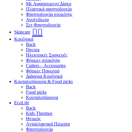
Με Αφαιρουμενο Δίσκο
Πλαστικά φαγητοδοχεία
Φαγητοδοχεία σιλικόνης
Ανοξείδωτα
Σετ Φαγητοδοχεία
🧖‍♀️
Skincare
Κουζινικά
Back
Decora
Ηλεκτρικές Συσκευές
Φόρμες σιλικόνης
Cutters – Accessories
Φόρμες Παγωτού
Διάφορα Κουζινικά
Κουταλοπίρουνα & Food picks
Back
Food picks
Κουταλοπίρουνα
EcoLife
Back
Kids Thermos
Θερμός
Aνταλλακτικά Πώματα
Φαγητοδοχεία