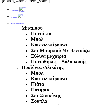
[custom_woocommerce_search]
Νέα Προϊόντα
Προσφορές
Σκεύη Σίτισης Μωρού
Μπαμπού
Πιατάκια
Μπολ
Κουταλοπίρουνα
Σετ Μπαμπού Με Βεντούζα
Ξύλινα μαχαίρια
Πιατοθήκες – Ξύλα κοπής
Προϊόντα σιλικόνης
Μπολ
Κουταλοπίρουνα
Πιάτα
Ποτήρια
Σετ Σιλικόνης
Σουπλά