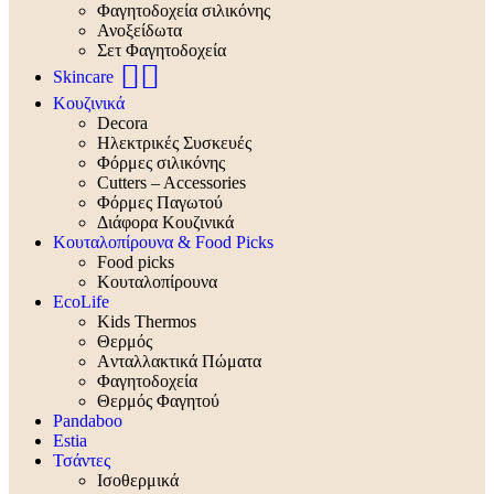
Φαγητοδοχεία σιλικόνης
Ανοξείδωτα
Σετ Φαγητοδοχεία
🧖‍♀️
Skincare
Κουζινικά
Decora
Ηλεκτρικές Συσκευές
Φόρμες σιλικόνης
Cutters – Accessories
Φόρμες Παγωτού
Διάφορα Κουζινικά
Κουταλοπίρουνα & Food Picks
Food picks
Κουταλοπίρουνα
EcoLife
Kids Thermos
Θερμός
Aνταλλακτικά Πώματα
Φαγητοδοχεία
Θερμός Φαγητού
Pandaboo
Estia
Τσάντες
Ισοθερμικά