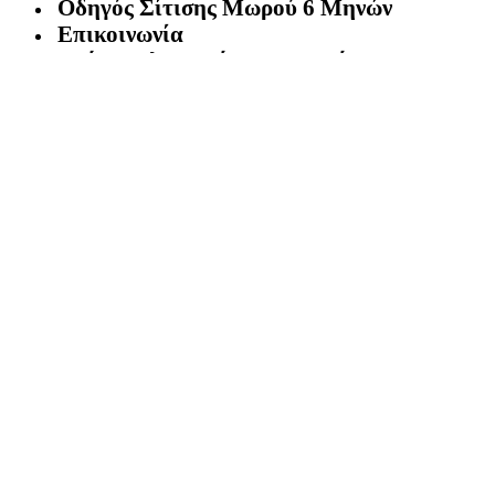
Οδηγός Σίτισης Μωρού 6 Μηνών
Επικοινωνία
Τρόποι πληρωμής / Όροι χρήσης
Πολιτική επιστροφών
Ο Λογαριασμός μου
[dynamic_login_icon]
Facebook